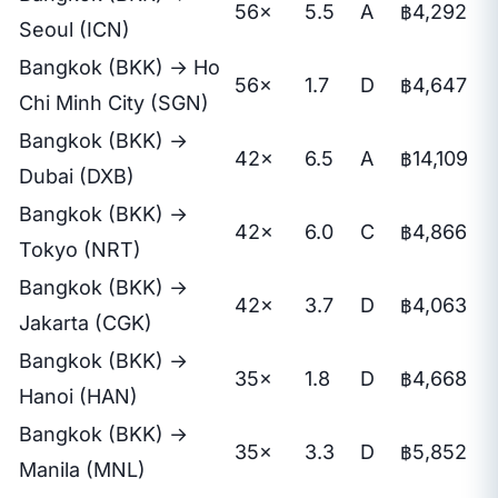
56×
5.5
A
฿4,292
Seoul (ICN)
Bangkok (BKK) → Ho
56×
1.7
D
฿4,647
Chi Minh City (SGN)
Bangkok (BKK) →
42×
6.5
A
฿14,109
Dubai (DXB)
Bangkok (BKK) →
42×
6.0
C
฿4,866
Tokyo (NRT)
Bangkok (BKK) →
42×
3.7
D
฿4,063
Jakarta (CGK)
Bangkok (BKK) →
35×
1.8
D
฿4,668
Hanoi (HAN)
Bangkok (BKK) →
35×
3.3
D
฿5,852
Manila (MNL)