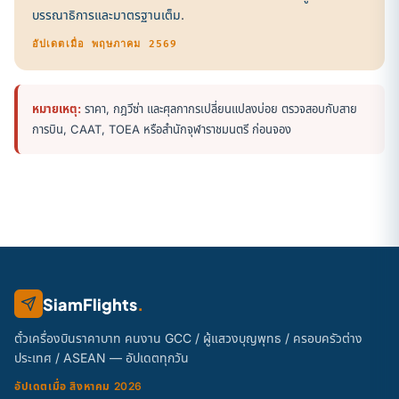
บรรณาธิการและมาตรฐานเต็ม
.
อัปเดตเมื่อ พฤษภาคม 2569
หมายเหตุ:
ราคา, กฎวีซ่า และศุลกากรเปลี่ยนแปลงบ่อย ตรวจสอบกับสาย
การบิน, CAAT, TOEA หรือสำนักจุฬาราชมนตรี ก่อนจอง
SiamFlights
.
ตั๋วเครื่องบินราคาบาท คนงาน GCC / ผู้แสวงบุญพุทธ / ครอบครัวต่าง
ประเทศ / ASEAN — อัปเดตทุกวัน
อัปเดตเมื่อ สิงหาคม 2026