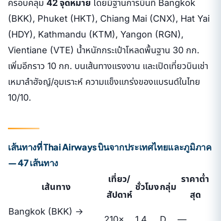
ครอบคลุม
42 จุดหมาย
โดยมีฐานการบินที่ Bangkok
(BKK), Phuket (HKT), Chiang Mai (CNX), Hat Yai
(HDY), Kathmandu (KTM), Yangon (RGN),
Vientiane (VTE) น้ำหนักกระเป๋าโหลดพื้นฐาน 30 กก.
เพิ่มอีกราว 10 กก. บนเส้นทางแรงงาน และเปิดเที่ยวบินเช่า
เหมาลำฮัจญ์/อุมเราะห์ ความแข็งแกร่งของแบรนด์ในไทย
10/10.
เส้นทางที่ Thai Airways บินจากประเทศไทยและภูมิภาค
— 47 เส้นทาง
เที่ยว/
ราคาต่ำ
เส้นทาง
ชั่วโมง
กลุ่ม
สัปดาห์
สุด
Bangkok (BKK) →
210×
1.4
D
—