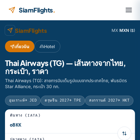
ข้ามไปยังเนื้อหา
SiamFlights
.
SiamFlights
MX
·
MXN
($)
เที่ยวบิน
Hotel
Thai Airways (TG) — เส้นทางจากไทย,
กระเป๋า, ราคา
Thai Airways (TG): สายการบินเต็มรูปแบบจากประเทศไทย, พันธมิตร
Star Alliance, กระเป๋า 30 กก.
อุมเราะห์
→ JED
ตรุษจีน 2027
→ TPE
สงกรานต์ 2027
→ HKT
ต้นทาง (IATA)
ปลายทาง (IATA)