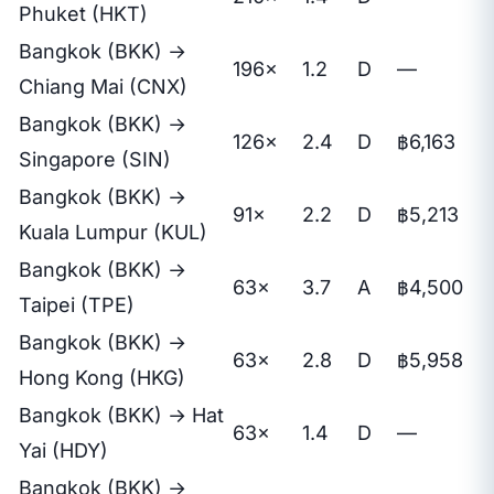
Phuket (HKT)
Bangkok (BKK) →
196×
1.2
D
—
Chiang Mai (CNX)
Bangkok (BKK) →
126×
2.4
D
฿6,163
Singapore (SIN)
Bangkok (BKK) →
91×
2.2
D
฿5,213
Kuala Lumpur (KUL)
Bangkok (BKK) →
63×
3.7
A
฿4,500
Taipei (TPE)
Bangkok (BKK) →
63×
2.8
D
฿5,958
Hong Kong (HKG)
Bangkok (BKK) → Hat
63×
1.4
D
—
Yai (HDY)
Bangkok (BKK) →