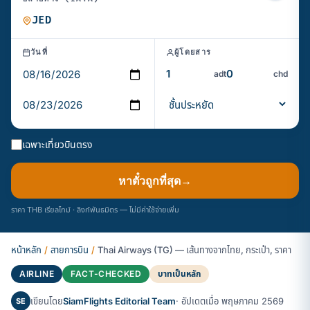
วันที่
ผู้โดยสาร
adt
chd
เฉพาะเที่ยวบินตรง
หาตั๋วถูกที่สุด
→
ราคา THB เรียลไทม์ · ลิงก์พันธมิตร — ไม่มีค่าใช้จ่ายเพิ่ม
หน้าหลัก
/
สายการบิน
/
Thai Airways (TG) — เส้นทางจากไทย, กระเป๋า, ราคา
AIRLINE
FACT-CHECKED
บาทเป็นหลัก
เขียนโดย
SiamFlights Editorial Team
· อัปเดตเมื่อ พฤษภาคม 2569
SE