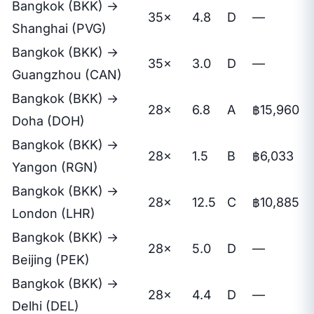
Bangkok (BKK) →
35×
4.8
D
—
Shanghai (PVG)
Bangkok (BKK) →
35×
3.0
D
—
Guangzhou (CAN)
Bangkok (BKK) →
28×
6.8
A
฿15,960
Doha (DOH)
Bangkok (BKK) →
28×
1.5
B
฿6,033
Yangon (RGN)
Bangkok (BKK) →
28×
12.5
C
฿10,885
London (LHR)
Bangkok (BKK) →
28×
5.0
D
—
Beijing (PEK)
Bangkok (BKK) →
28×
4.4
D
—
Delhi (DEL)