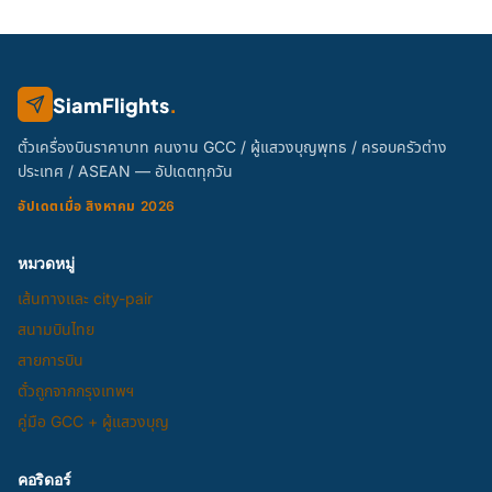
SiamFlights
.
ตั๋วเครื่องบินราคาบาท คนงาน GCC / ผู้แสวงบุญพุทธ / ครอบครัวต่าง
ประเทศ / ASEAN — อัปเดตทุกวัน
อัปเดตเมื่อ สิงหาคม 2026
หมวดหมู่
เส้นทางและ city-pair
สนามบินไทย
สายการบิน
ตั๋วถูกจากกรุงเทพฯ
คู่มือ GCC + ผู้แสวงบุญ
คอริดอร์