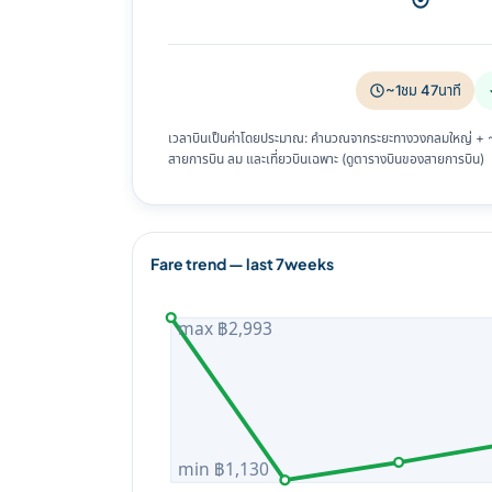
~1ชม 47นาที
เวลาบินเป็นค่าโดยประมาณ: คำนวณจากระยะทางวงกลมใหญ่ + ~8%
สายการบิน ลม และเที่ยวบินเฉพาะ (ดูตารางบินของสายการบิน)
Fare trend — last 7weeks
max ฿2,993
min ฿1,130