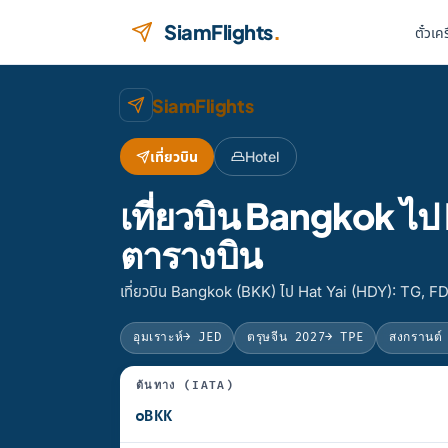
ข้ามไปยังเนื้อหา
SiamFlights
.
ตั๋วเค
SiamFlights
เที่ยวบิน
Hotel
เที่ยวบิน Bangkok ไ
ตารางบิน
เที่ยวบิน Bangkok (BKK) ไป Hat Yai (HDY): TG, F
อุมเราะห์
→ JED
ตรุษจีน 2027
→ TPE
สงกรานต์
ต้นทาง (IATA)