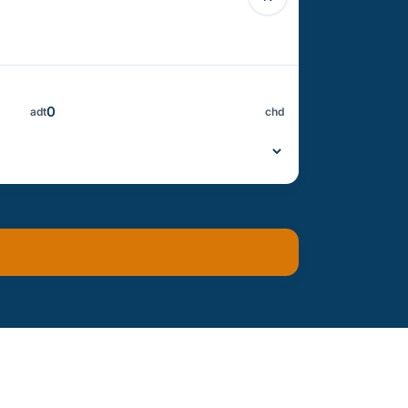
adt
chd