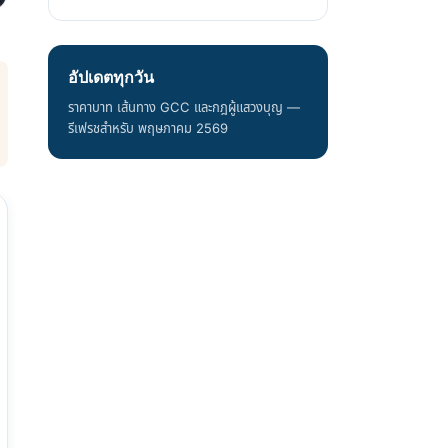
อัปเดตทุกวัน
ราคาบาท เส้นทาง GCC และกฎผู้แสวงบุญ —
รีเฟรชสำหรับ พฤษภาคม 2569