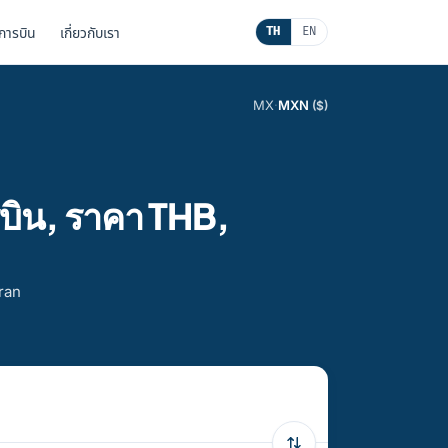
นการบิน
เกี่ยวกับเรา
TH
EN
MX
·
MXN
($)
บิน, ราคา THB,
kran