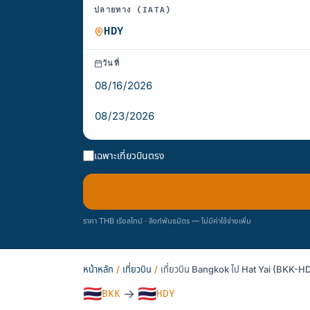
ปลายทาง (IATA)
วันที่
เฉพาะเที่ยวบินตรง
ราคา THB เรียลไทม์ · ลิงก์พันธมิตร — ไม่มีค่าใช้จ่ายเพิ่ม
หน้าหลัก
/
เที่ยวบิน
/
เที่ยวบิน Bangkok ไป Hat Yai (BKK-HD
🇹🇭
🇹🇭
→
BKK
HDY