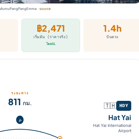
MumuPangPangEmma
·
source
฿2,471
1.4h
เริ่มต้น (ราคาจริง)
บินตรง
โดยSL
ระยะทาง
811
กม.
🇹🇭
HDY
Hat Yai
Hat Yai International
Airport