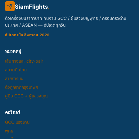
SiamFlights
.
ตั๋วเครื่องบินราคาบาท คนงาน GCC / ผู้แสวงบุญพุทธ / ครอบครัวต่าง
ประเทศ / ASEAN — อัปเดตทุกวัน
อัปเดตเมื่อ สิงหาคม 2026
หมวดหมู่
เส้นทางและ city-pair
สนามบินไทย
สายการบิน
ตั๋วถูกจากกรุงเทพฯ
คู่มือ GCC + ผู้แสวงบุญ
คอริดอร์
GCC แรงงาน
พุทธ