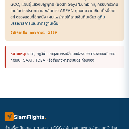
GCC, แผนผู้แสวงบุญพุทธ (Bodh Gaya/Lumbini), ครอบครัวคน
ไทยในต่างประเทศ และเส้นทาง ASEAN ทุกบทความเขียนที่หนึ่งเด
สก์ ตรวจสอบที่อีกหนึ่ง เผยแพร่ภายใต้ลายเซ็นทีมเดียว
ดูทีม
บรรณาธิการและมาตรฐานเต็ม
.
อัปเดตเมื่อ พฤษภาคม 2569
หมายเหตุ:
ราคา, กฎวีซ่า และศุลกากรเปลี่ยนแปลงบ่อย ตรวจสอบกับสาย
การบิน, CAAT, TOEA หรือสำนักจุฬาราชมนตรี ก่อนจอง
SiamFlights
.
ตั๋วเครื่องบินราคาบาท คนงาน GCC / ผู้แสวงบุญพุทธ / ครอบครัวต่าง