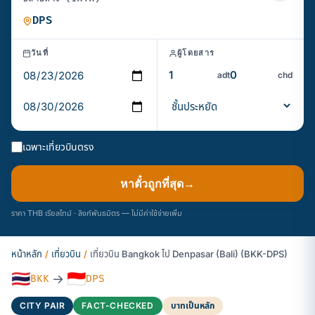
วันที่
ผู้โดยสาร
adt
chd
เฉพาะเที่ยวบินตรง
หาตั๋วถูกที่สุด
→
ราคา THB เรียลไทม์ · ลิงก์พันธมิตร — ไม่มีค่าใช้จ่ายเพิ่ม
หน้าหลัก
/
เที่ยวบิน
/
เที่ยวบิน Bangkok ไป Denpasar (Bali) (BKK-DPS)
🇹🇭
🇮🇩
→
BKK
DPS
CITY PAIR
FACT-CHECKED
บาทเป็นหลัก