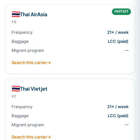
FASTEST
🇹🇭
Thai AirAsia
FD
Frequency
21× / week
Baggage
LCC (paid)
Migrant program
—
Search this carrier
→
🇹🇭
Thai Vietjet
VZ
Frequency
21× / week
Baggage
LCC (paid)
Migrant program
—
Search this carrier
→