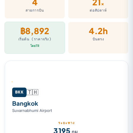
4
21
×
สายการบิน
ต่อสัปดาห์
฿8,892
4.2h
เริ่มต้น (ราคาจริง)
บินตรง
โดยTR
🇹🇭
Bangkok (BKK) → Denpasar (Bali) (DPS)
BKK
Bangkok
Suvarnabhumi Airport
ระยะทาง
3 195
กม.