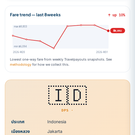
Fare trend — last 8weeks
↑ up 10%
max ฿9,803
฿8,892
min ฿6,094
2026-W20
2026-W31
Lowest one-way fare from weekly Travelpayouts snapshots. See
methodology
for how we collect this.
🇮🇩
DPS ·
ประเทศ
Indonesia
เมืองหลวง
Jakarta