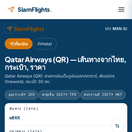
ข้ามไปยังเนื้อหา
SiamFlights
.
SiamFlights
MX
·
MXN
($)
เที่ยวบิน
Hotel
Qatar Airways (QR) — เส้นทางจากไทย,
กระเป๋า, ราคา
Qatar Airways (QR): สายการบินเต็มรูปแบบจากกาตาร์, พันธมิตร
Oneworld, กระเป๋า 30 กก.
อุมเราะห์
→ JED
ตรุษจีน 2027
→ TPE
สงกรานต์ 2027
→ HKT
ต้นทาง (IATA)
ปลายทาง (IATA)