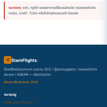
หมายเหตุ:
ราคา, กฎวีซ่า และศุลกากรเปลี่ยนแปลงบ่อย ตรวจสอบกับสาย
การบิน, CAAT, TOEA หรือสำนักจุฬาราชมนตรี ก่อนจอง
SiamFlights
.
ตั๋วเครื่องบินราคาบาท คนงาน GCC / ผู้แสวงบุญพุทธ / ครอบครัวต่าง
ประเทศ / ASEAN — อัปเดตทุกวัน
อัปเดตเมื่อ สิงหาคม 2026
หมวดหมู่
เส้นทางและ city-pair