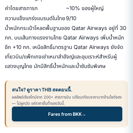
ค่าโดยสารทารก
~10% ของผู้ใหญ่
ความแข็งแกร่งแบรนด์ในไทย
9/10
น้ำหนักกระเป๋าโหลดพื้นฐานของ Qatar Airways อยู่ที่ 30
กก. บนเส้นทางแรงงานไทย Qatar Airways เพิ่มน้ำหนัก
อีก +10 กก. เหนือสิทธิ์มาตรฐาน Qatar Airways ยังจัด
เที่ยวบิน/แพ็กเกจเช่าเหมาลำฮัจญ์และอุมเราะห์สำหรับผู้
แสวงบุญไทย มักมีสิทธิ์น้ำหนักและน้ำซัมซัมพิเศษ
สนใจ? ดูราคา THB สดตอนนี้.
ผลลัพธ์เรียลไทม์จาก 200+ สายการบิน เปรียบเทียบราคาบาทข้ามไซต์จอง
— ไม่ผูกมัด แค่ราคาขั้นต่ำของวันนี้.
Fares from BKK
→