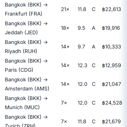
Bangkok (BKK) →
21×
11.8
C
฿22,613
Frankfurt (FRA)
Bangkok (BKK) →
18×
9.5
A
฿19,916
Jeddah (JED)
Bangkok (BKK) →
14×
9.7
A
฿10,333
Riyadh (RUH)
Bangkok (BKK) →
14×
12.3
C
฿12,959
Paris (CDG)
Bangkok (BKK) →
14×
12.0
C
฿21,047
Amsterdam (AMS)
Bangkok (BKK) →
7×
12.0
C
฿24,528
Munich (MUC)
Bangkok (BKK) →
7×
11.8
C
฿21,679
Zurich (ZRH)