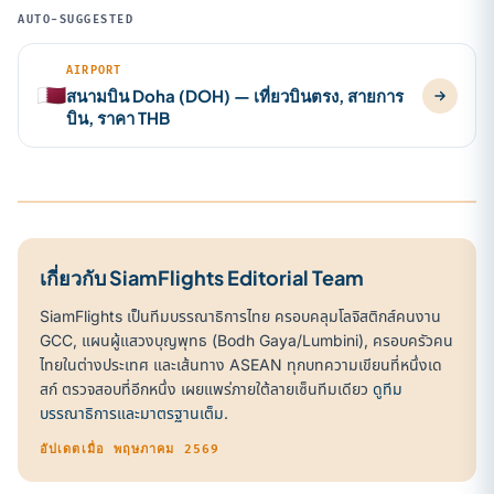
AUTO-SUGGESTED
AIRPORT
🇶🇦
สนามบิน Doha (DOH) — เที่ยวบินตรง, สายการ
บิน, ราคา THB
เกี่ยวกับ SiamFlights Editorial Team
SiamFlights เป็นทีมบรรณาธิการไทย ครอบคลุมโลจิสติกส์คนงาน
GCC, แผนผู้แสวงบุญพุทธ (Bodh Gaya/Lumbini), ครอบครัวคน
ไทยในต่างประเทศ และเส้นทาง ASEAN ทุกบทความเขียนที่หนึ่งเด
สก์ ตรวจสอบที่อีกหนึ่ง เผยแพร่ภายใต้ลายเซ็นทีมเดียว
ดูทีม
บรรณาธิการและมาตรฐานเต็ม
.
อัปเดตเมื่อ พฤษภาคม 2569