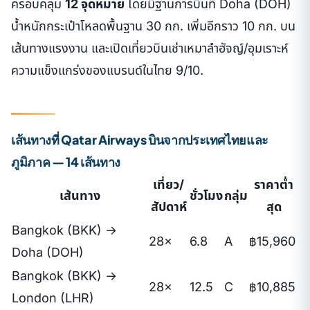
ครอบคลุม
12 จุดหมาย
โดยมีฐานการบินที่ Doha (DOH)
น้ำหนักกระเป๋าโหลดพื้นฐาน 30 กก. เพิ่มอีกราว 10 กก. บน
เส้นทางแรงงาน และเปิดเที่ยวบินเช่าเหมาลำฮัจญ์/อุมเราะห์
ความแข็งแกร่งของแบรนด์ในไทย 9/10.
เส้นทางที่ Qatar Airways บินจากประเทศไทยและ
ภูมิภาค — 14 เส้นทาง
เที่ยว/
ราคาต่ำ
เส้นทาง
ชั่วโมง
กลุ่ม
สัปดาห์
สุด
Bangkok (BKK) →
28×
6.8
A
฿15,960
Doha (DOH)
Bangkok (BKK) →
28×
12.5
C
฿10,885
London (LHR)