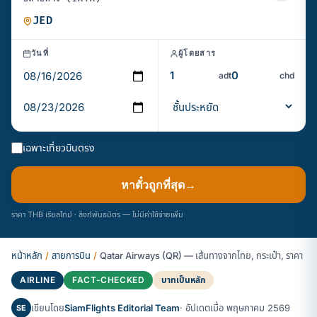
วันที่
ผู้โดยสาร
adt
chd
เฉพาะเที่ยวบินตรง
หาตั๋วถูกที่สุด
→
ราคา THB เรียลไทม์ · ลิงก์พันธมิตร — ไม่มีค่าใช้จ่ายเพิ่ม
หน้าหลัก
/
สายการบิน
/
Qatar Airways (QR) — เส้นทางจากไทย, กระเป๋า, ราคา
AIRLINE
FACT-CHECKED
บาทเป็นหลัก
เขียนโดย
SiamFlights Editorial Team
· อัปเดตเมื่อ พฤษภาคม 2569
SE