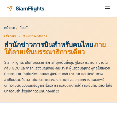
ข้ามไปยังเนื้อหา
SiamFlights
.
หน้าแรก
/
เกี่ยวกับ
เกี่ยวกับ · ทีมบรรณาธิการ
สำนักข่าวการบินสำหรับคนไทย
ภาย
ใต้ลายเซ็นบรรณาธิการเดียว
SiamFlights เป็นทีมบรรณาธิการที่มุ่งเน้นสี่กลุ่มผู้โดยสาร: คนทำงานใน
กลุ่ม GCC และจาริกแสวงบุญฮัจญ์-อุมเราะห์ ผู้แสวงบุญชาวพุทธไปสังเวช
นียสถาน คนไทยในต่างแดนและผู้เกษียณกลับประเทศ และนักเดินทาง
อาเซียนรวมถึงตลาดในประเทศช่วงสงกรานต์-ลอยกระทง เราเผยแพร่
บทความต้นฉบับและข้อมูลค่าโดยสารรายสัปดาห์ภายใต้ลายเซ็นทีมเดียว ไม่ใช่
บทความสำเร็จรูปจากตัวแทนท่องเที่ยว