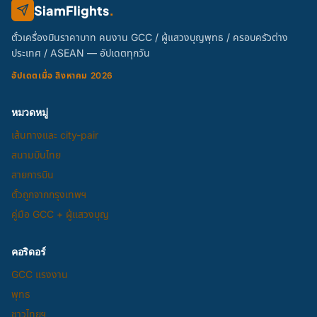
SiamFlights
.
ตั๋วเครื่องบินราคาบาท คนงาน GCC / ผู้แสวงบุญพุทธ / ครอบครัวต่าง
ประเทศ / ASEAN — อัปเดตทุกวัน
อัปเดตเมื่อ สิงหาคม 2026
หมวดหมู่
เส้นทางและ city-pair
สนามบินไทย
สายการบิน
ตั๋วถูกจากกรุงเทพฯ
คู่มือ GCC + ผู้แสวงบุญ
คอริดอร์
GCC แรงงาน
พุทธ
ชาวไทยฯ