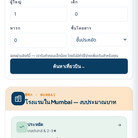
ผู้ใหญ่
เด็ก
ทารก
ชั้นโดยสาร
จองผ่านลิงก์นี้ — เรารับค่าคอมเล็กน้อย โดยไม่มีค่าใช้จ่ายเพิ่มเติมสำหรับคุณ
ค้นหาเที่ยวบิน
→
ที่พัก · MUMBAI
โรงแรมใน Mumbai — งบประมาณบาท
ประหยัด
เกสต์เฮาส์ & 2-3★