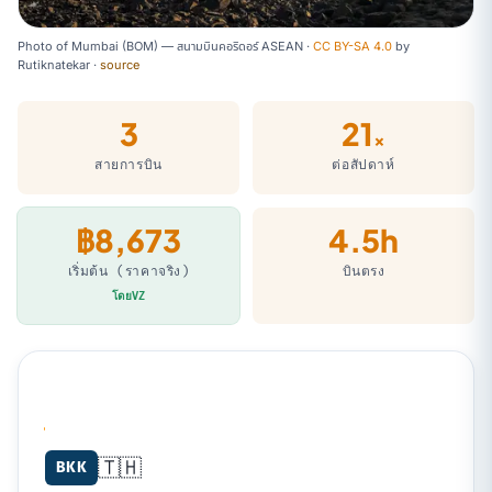
Photo of Mumbai (BOM) — สนามบินคอริดอร์ ASEAN ·
CC BY-SA 4.0
by
Rutiknatekar
·
source
3
21
×
สายการบิน
ต่อสัปดาห์
฿8,673
4.5h
เริ่มต้น (ราคาจริง)
บินตรง
โดยVZ
🇹🇭
Bangkok (BKK) → Mumbai (BOM)
BKK