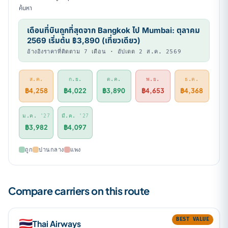
ค้นหา
เดือนที่บินถูกที่สุดจาก Bangkok ไป Mumbai: ตุลาคม
2569 เริ่มต้น ฿3,890 (เที่ยวเดียว)
อ้างอิงราคาที่ติดตาม 7 เดือน · อัปเดต 2 ส.ค. 2569
ส.ค.
ก.ย.
ต.ค.
พ.ย.
ธ.ค.
฿4,258
฿4,022
฿3,890
฿4,653
฿4,368
ม.ค.
'27
มี.ค.
'27
฿3,982
฿4,097
ถูก
ปานกลาง
แพง
Compare carriers on this route
BEST VALUE
🇹🇭
Thai Airways