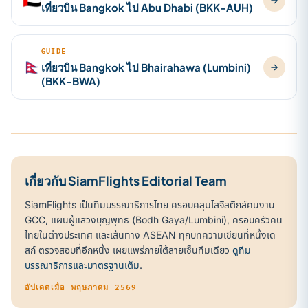
🇦🇪
เที่ยวบิน Bangkok ไป Abu Dhabi (BKK-AUH)
GUIDE
🇳🇵
เที่ยวบิน Bangkok ไป Bhairahawa (Lumbini)
(BKK-BWA)
เกี่ยวกับ SiamFlights Editorial Team
SiamFlights เป็นทีมบรรณาธิการไทย ครอบคลุมโลจิสติกส์คนงาน
GCC, แผนผู้แสวงบุญพุทธ (Bodh Gaya/Lumbini), ครอบครัวคน
ไทยในต่างประเทศ และเส้นทาง ASEAN ทุกบทความเขียนที่หนึ่งเด
สก์ ตรวจสอบที่อีกหนึ่ง เผยแพร่ภายใต้ลายเซ็นทีมเดียว
ดูทีม
บรรณาธิการและมาตรฐานเต็ม
.
อัปเดตเมื่อ พฤษภาคม 2569