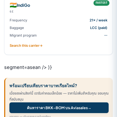
FASTEST
🇮🇳
IndiGo
6E
Frequency
21× / week
Baggage
LCC (paid)
Migrant program
—
Search this carrier
→
segment=asean /> )}
พร้อมเปรียบเทียบราคาบาทเรียลไทม์?
เมื่อจองผ่านลิงก์นี้ เรารับค่าคอมเล็กน้อย — ราคาไม่เพิ่มสำหรับคุณ ขอบคุณ
ที่สนับสนุน
ค้นหาราคา BKK–BOM บน Aviasales
→
ขอบคุณ — เดินทางสะดวกในอาเซียน.