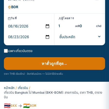
วันที่
ผู้โดยสาร
adt
chd
เฉพาะเที่ยวบินตรง
หาตั๋วถูกที่สุด
→
ราคา THB เรียลไทม์ · ลิงก์พันธมิตร — ไม่มีค่าใช้จ่ายเพิ่ม
หน้าหลัก
/
เที่ยวบิน
/
เที่ยวบิน Bangkok ไป Mumbai (BKK-BOM): สายการบิน, ราคา THB, ตาราง
บิน
🇹🇭
🇮🇳
→
BKK
BOM