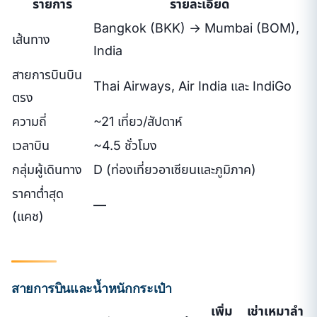
รายการ
รายละเอียด
Bangkok (BKK) → Mumbai (BOM),
เส้นทาง
India
สายการบินบิน
Thai Airways, Air India และ IndiGo
ตรง
ความถี่
~21 เที่ยว/สัปดาห์
เวลาบิน
~4.5 ชั่วโมง
กลุ่มผู้เดินทาง
D (ท่องเที่ยวอาเซียนและภูมิภาค)
ราคาต่ำสุด
—
(แคช)
สายการบินและน้ำหนักกระเป๋า
เพิ่ม
เช่าเหมาลำ