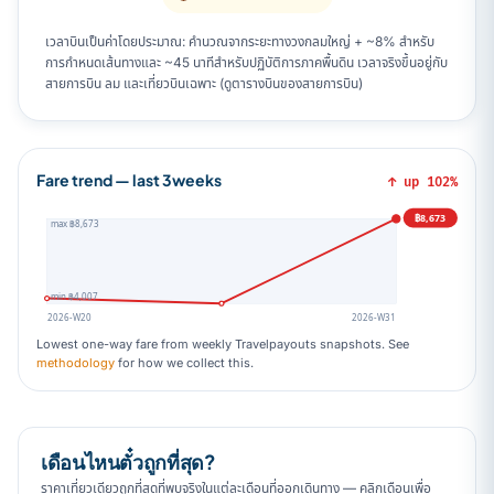
เวลาบินเป็นค่าโดยประมาณ: คำนวณจากระยะทางวงกลมใหญ่ + ~8% สำหรับ
การกำหนดเส้นทางและ ~45 นาทีสำหรับปฏิบัติการภาคพื้นดิน เวลาจริงขึ้นอยู่กับ
สายการบิน ลม และเที่ยวบินเฉพาะ (ดูตารางบินของสายการบิน)
Fare trend — last 3weeks
↑ up 102%
฿8,673
max ฿8,673
min ฿4,007
2026-W20
2026-W31
Lowest one-way fare from weekly Travelpayouts snapshots. See
methodology
for how we collect this.
เดือนไหนตั๋วถูกที่สุด?
ราคาเที่ยวเดียวถูกที่สุดที่พบจริงในแต่ละเดือนที่ออกเดินทาง — คลิกเดือนเพื่อ