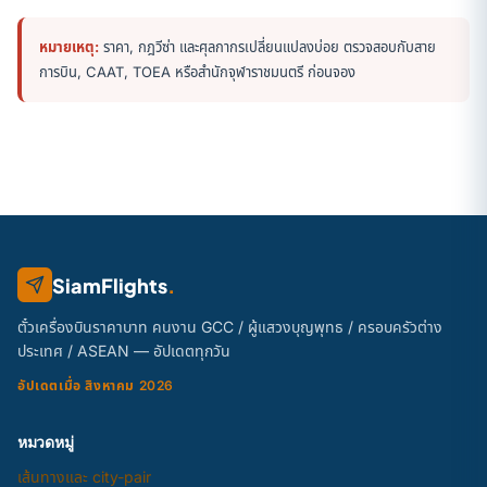
หมายเหตุ:
ราคา, กฎวีซ่า และศุลกากรเปลี่ยนแปลงบ่อย ตรวจสอบกับสาย
การบิน, CAAT, TOEA หรือสำนักจุฬาราชมนตรี ก่อนจอง
SiamFlights
.
ตั๋วเครื่องบินราคาบาท คนงาน GCC / ผู้แสวงบุญพุทธ / ครอบครัวต่าง
ประเทศ / ASEAN — อัปเดตทุกวัน
อัปเดตเมื่อ สิงหาคม 2026
หมวดหมู่
เส้นทางและ city-pair