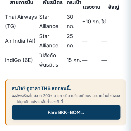
สายการบิน
พันธมิตร
กระเป๋า
แรงงาน
ฮัจญ์
Thai Airways
Star
30
+10 กก.
ใช่
(TG)
Alliance
กก.
Star
25
Air India (AI)
—
—
Alliance
กก.
ไม่สังกัด
IndiGo (6E)
15 กก.
—
—
พันธมิตร
สนใจ? ดูราคา THB สดตอนนี้.
ผลลัพธ์เรียลไทม์จาก 200+ สายการบิน เปรียบเทียบราคาบาทข้ามไซต์จอง
— ไม่ผูกมัด แค่ราคาขั้นต่ำของวันนี้.
Fare BKK–BOM
→