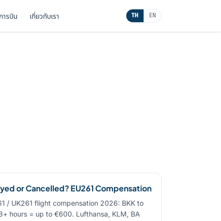
นการบิน
เกี่ยวกับเรา
TH
EN
layed or Cancelled? EU261 Compensation
1 / UK261 flight compensation 2026: BKK to
 hours = up to €600. Lufthansa, KLM, BA