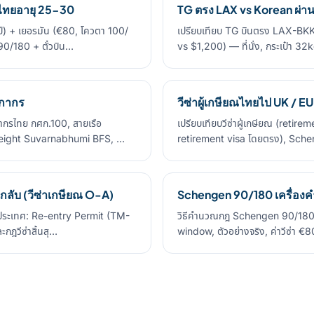
นไทยอายุ 25-30
TG ตรง LAX vs Korean ผ่า
ี) + เยอรมัน (€80, โควตา 100/
เปรียบเทียบ TG บินตรง LAX-BKK
90/180 + ตั๋วบิน…
vs $1,200) — ที่นั่ง, กระเป๋า 
ลกากร
วีซ่าผู้เกษียณไทยไป UK / E
ากรไทย กศก.100, สายเรือ
เปรียบเทียบวีซ่าผู้เกษียณ (retire
reight Suvarnabhumi BFS, …
retirement visa โดยตรง), Sche
กลับ (วีซ่าเกษียณ O-A)
Schengen 90/180 เครื่อง
ลับประเทศ: Re-entry Permit (TM-
วิธีคำนวณกฎ Schengen 90/180 d
ฎวีซ่าสิ้นสุ…
window, ตัวอย่างจริง, ค่าวีซ่า 