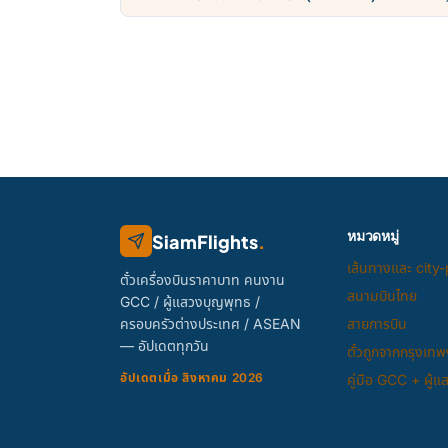
ราคา THB, ตารางบิน
หมวดหมู่
SiamFlights
.
เส้นทางและ city-
ตั๋วเครื่องบินราคาบาท คนงาน
สนามบินไทย
GCC / ผู้แสวงบุญพุทธ /
ครอบครัวต่างประเทศ / ASEAN
สายการบิน
— อัปเดตทุกวัน
ตั๋วถูกจากกรุงเทพ
อัปเดตเมื่อ สิงหาคม 2026
คู่มือ GCC + ผู้