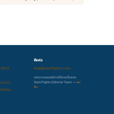
คา THB, ตารางบิน
ติดต่อ
ณาธิการ
hola@siamflights.com
บทความเผยแพร่ภายใต้ลายเซ็นของ
ส่วนตัว
SiamFlights Editorial Team —
พบ
ทีม
.
้บริการ
y