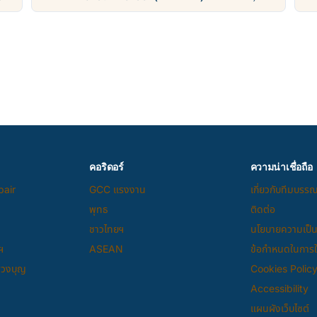
ราคา THB, ตารางบิน
รา
คอริดอร์
ความน่าเชื่อถือ
pair
GCC แรงงาน
เกี่ยวกับทีมบรร
พุทธ
ติดต่อ
ชาวไทยฯ
นโยบายความเป็น
ฯ
ASEAN
ข้อกำหนดในการให
แสวงบุญ
Cookies Polic
Accessibility
แผนผังเว็บไซต์