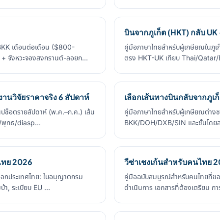
บินจากภูเก็ต (HKT) กลับ UK 
KK เดือนต่อเดือน ($800-
คู่มือภาษาไทยสำหรับผู้เกษียณในภู
e + จังหวะจองสงกรานต์-ลอยก…
ตรง HKT-UK เทียบ Thai/Qatar/
านวิจัยราคาจริง 6 สัปดาห์
เลือกเส้นทางบินกลับจากภูเก็
ปช็อตรายสัปดาห์ (พ.ค.–ก.ค.) เส้น
คู่มือภาษาไทยสำหรับผู้เกษียณต่าง
C/พุทธ/diasp…
BKK/DOH/DXB/SIN และชั้นโดยส
ศไทย 2026
วีซ่าเชงเก้นสำหรับคนไทย 
ละออกประเทศไทย: ใบอนุญาตกรม
คู่มือฉบับสมบูรณ์สำหรับคนไทยที่ข
บ้า, ระเบียบ EU …
ดำเนินการ เอกสารที่ต้องเตรียม 