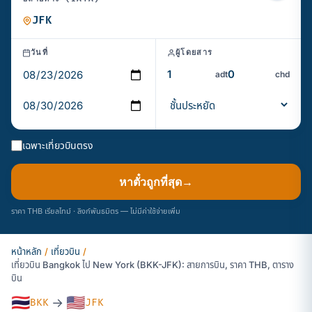
วันที่
ผู้โดยสาร
adt
chd
เฉพาะเที่ยวบินตรง
หาตั๋วถูกที่สุด
→
ราคา THB เรียลไทม์ · ลิงก์พันธมิตร — ไม่มีค่าใช้จ่ายเพิ่ม
หน้าหลัก
/
เที่ยวบิน
/
เที่ยวบิน Bangkok ไป New York (BKK-JFK): สายการบิน, ราคา THB, ตาราง
บิน
🇹🇭
🇺🇸
→
BKK
JFK