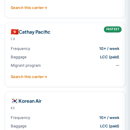
Search this carrier
→
FASTEST
🇭🇰
Cathay Pacific
CX
Frequency
10× / week
Baggage
LCC (paid)
Migrant program
—
Search this carrier
→
🇰🇷
Korean Air
KE
Frequency
10× / week
Baggage
LCC (paid)