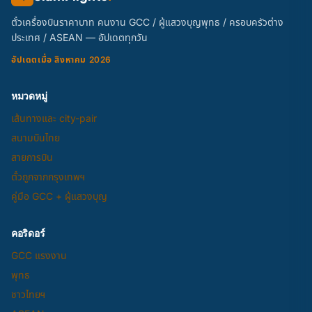
ตั๋วเครื่องบินราคาบาท คนงาน GCC / ผู้แสวงบุญพุทธ / ครอบครัวต่าง
ประเทศ / ASEAN — อัปเดตทุกวัน
อัปเดตเมื่อ สิงหาคม 2026
หมวดหมู่
เส้นทางและ city-pair
สนามบินไทย
สายการบิน
ตั๋วถูกจากกรุงเทพฯ
คู่มือ GCC + ผู้แสวงบุญ
คอริดอร์
GCC แรงงาน
พุทธ
ชาวไทยฯ