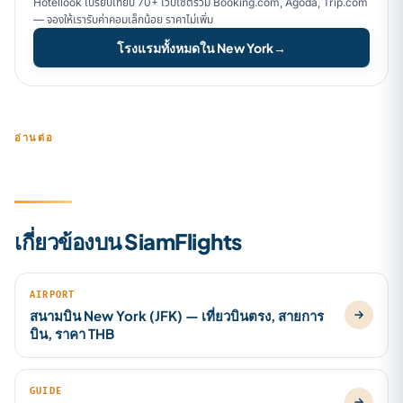
Hotellook เปรียบเทียบ 70+ เว็บไซต์รวม Booking.com, Agoda, Trip.com
— จองให้เรารับค่าคอมเล็กน้อย ราคาไม่เพิ่ม
โรงแรมทั้งหมดใน New York
→
อ่านต่อ
เกี่ยวข้องบน SiamFlights
AIRPORT
สนามบิน New York (JFK) — เที่ยวบินตรง, สายการ
บิน, ราคา THB
GUIDE