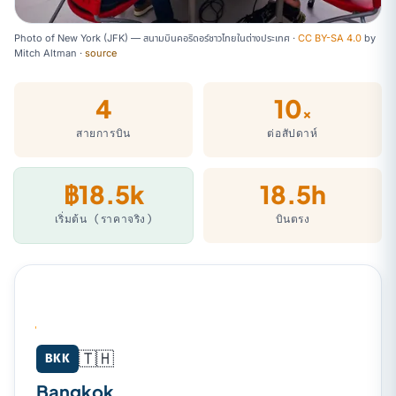
Photo of New York (JFK) — สนามบินคอริดอร์ชาวไทยในต่างประเทศ ·
CC BY-SA 4.0
by
Mitch Altman
·
source
4
10
×
สายการบิน
ต่อสัปดาห์
฿18.5k
18.5h
เริ่มต้น (ราคาจริง)
บินตรง
🇹🇭
Bangkok (BKK) → New York (JFK)
BKK
Bangkok