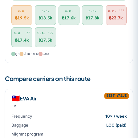
ส.ค.
ก.ย.
ต.ค.
ธ.ค.
ม.ค.
'27
฿19.5k
฿18.5k
฿17.6k
฿17.8k
฿23.7k
ก.พ.
'27
มี.ค.
'27
฿17.4k
฿17.5k
ถูก
ปานกลาง
แพง
Compare carriers on this route
BEST VALUE
🇹🇼
EVA Air
BR
Frequency
10× / week
Baggage
LCC (paid)
Migrant program
—