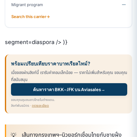
Migrant program
—
Search this carrier
→
segment=diaspora /> )}
พร้อมเปรียบเทียบราคาบาทเรียลไทม์?
เมื่อจองผ่านลิงก์นี้ เรารับค่าคอมเล็กน้อย — ราคาไม่เพิ่มสำหรับคุณ ขอบคุณ
ที่สนับสนุน
ค้นหาราคา BKK–JFK บน Aviasales
→
ขอบคุณชุมชนชาวไทยในต่างแดน.
ลิงก์พันธมิตร ·
ดูรายละเอียด
เส้นทางกรุงเทพฯ–นิวยอร์กเชื่อมไทยกับชายฝั่ง