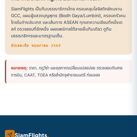
SiamFlights เป็นทีมบรรณาธิการไทย ครอบคลุมโลจิสติกส์คนงาน
GCC, แผนผู้แสวงบุญพุทธ (Bodh Gaya/Lumbini), ครอบครัวคน
ไทยในต่างประเทศ และเส้นทาง ASEAN ทุกบทความเขียนที่หนึ่งเด
สก์ ตรวจสอบที่อีกหนึ่ง เผยแพร่ภายใต้ลายเซ็นทีมเดียว
ดูทีม
บรรณาธิการและมาตรฐานเต็ม
.
อัปเดตเมื่อ พฤษภาคม 2569
หมายเหตุ:
ราคา, กฎวีซ่า และศุลกากรเปลี่ยนแปลงบ่อย ตรวจสอบกับสาย
การบิน, CAAT, TOEA หรือสำนักจุฬาราชมนตรี ก่อนจอง
SiamFlights
.