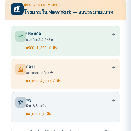
ที่พัก · NEW YORK
โรงแรมใน New York — งบประมาณบาท
ประหยัด
เกสต์เฮาส์ & 2-3★
฿900–1,800 / คืน
กลาง
สะดวกสบาย 3-4★
฿1,800–4,000 / คืน
หรู
5★ & รีสอร์ท
฿4,000+ / คืน