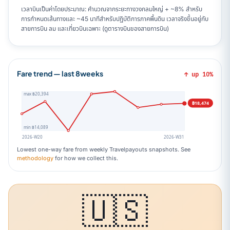
เวลาบินเป็นค่าโดยประมาณ: คำนวณจากระยะทางวงกลมใหญ่ + ~8% สำหรับ
การกำหนดเส้นทางและ ~45 นาทีสำหรับปฏิบัติการภาคพื้นดิน เวลาจริงขึ้นอยู่กับ
สายการบิน ลม และเที่ยวบินเฉพาะ (ดูตารางบินของสายการบิน)
Fare trend — last 8weeks
↑ up 10%
max ฿20,394
฿18,474
min ฿14,089
2026-W20
2026-W31
Lowest one-way fare from weekly Travelpayouts snapshots. See
methodology
for how we collect this.
🇺🇸