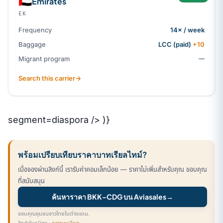
🇦🇪
Emirates
EK
Frequency
14× / week
Baggage
LCC (paid)
+10
Migrant program
—
Search this carrier
→
segment=diaspora /> )}
พร้อมเปรียบเทียบราคาบาทเรียลไทม์?
เมื่อจองผ่านลิงก์นี้ เรารับค่าคอมเล็กน้อย — ราคาไม่เพิ่มสำหรับคุณ ขอบคุณ
ที่สนับสนุน
ค้นหาราคา BKK–CDG บน Aviasales
→
ขอบคุณชุมชนชาวไทยในต่างแดน.
ลิงก์พันธมิตร ·
ดูรายละเอียด