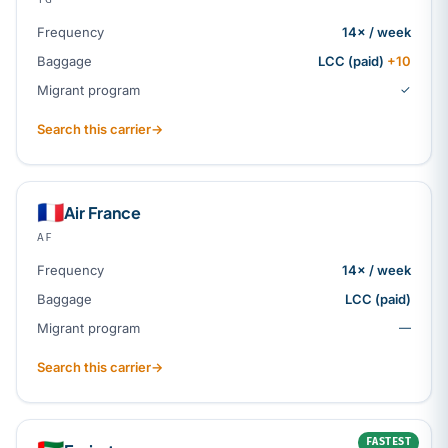
Frequency
14× / week
Baggage
LCC (paid)
+10
Migrant program
✓
Search this carrier
→
🇫🇷
Air France
AF
Frequency
14× / week
Baggage
LCC (paid)
Migrant program
—
Search this carrier
→
FASTEST