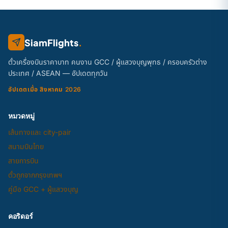
SiamFlights
.
ตั๋วเครื่องบินราคาบาท คนงาน GCC / ผู้แสวงบุญพุทธ / ครอบครัวต่าง
ประเทศ / ASEAN — อัปเดตทุกวัน
อัปเดตเมื่อ สิงหาคม 2026
หมวดหมู่
เส้นทางและ city-pair
สนามบินไทย
สายการบิน
ตั๋วถูกจากกรุงเทพฯ
คู่มือ GCC + ผู้แสวงบุญ
คอริดอร์