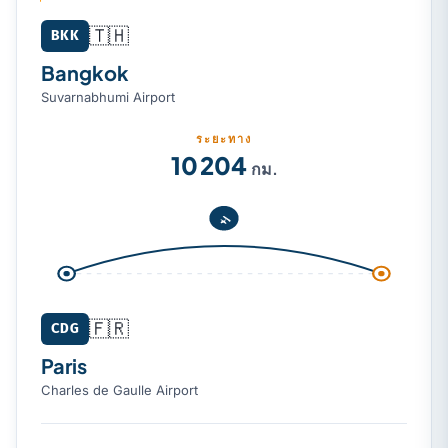
🇹🇭
Bangkok (BKK) → Paris (CDG)
BKK
Bangkok
Suvarnabhumi Airport
ระยะทาง
10 204
กม.
🇫🇷
CDG
Paris
Charles de Gaulle Airport