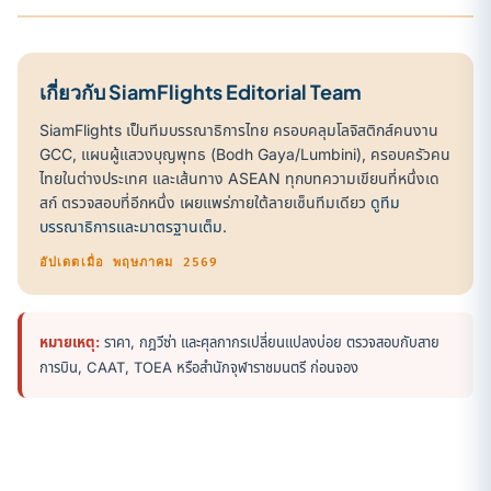
เกี่ยวกับ SiamFlights Editorial Team
SiamFlights เป็นทีมบรรณาธิการไทย ครอบคลุมโลจิสติกส์คนงาน
GCC, แผนผู้แสวงบุญพุทธ (Bodh Gaya/Lumbini), ครอบครัวคน
ไทยในต่างประเทศ และเส้นทาง ASEAN ทุกบทความเขียนที่หนึ่งเด
สก์ ตรวจสอบที่อีกหนึ่ง เผยแพร่ภายใต้ลายเซ็นทีมเดียว
ดูทีม
บรรณาธิการและมาตรฐานเต็ม
.
อัปเดตเมื่อ พฤษภาคม 2569
หมายเหตุ:
ราคา, กฎวีซ่า และศุลกากรเปลี่ยนแปลงบ่อย ตรวจสอบกับสาย
การบิน, CAAT, TOEA หรือสำนักจุฬาราชมนตรี ก่อนจอง