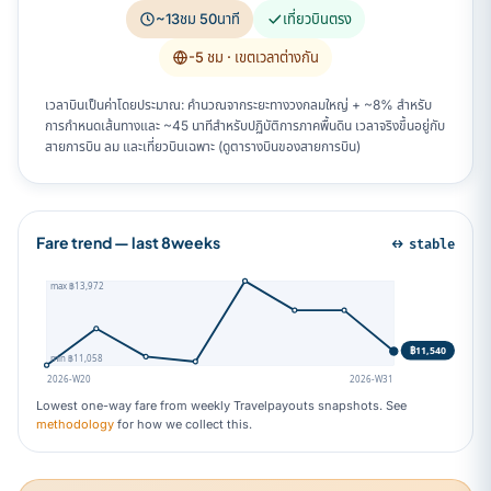
~13ชม 50นาที
เที่ยวบินตรง
-5 ชม
· เขตเวลาต่างกัน
เวลาบินเป็นค่าโดยประมาณ: คำนวณจากระยะทางวงกลมใหญ่ + ~8% สำหรับ
การกำหนดเส้นทางและ ~45 นาทีสำหรับปฏิบัติการภาคพื้นดิน เวลาจริงขึ้นอยู่กับ
สายการบิน ลม และเที่ยวบินเฉพาะ (ดูตารางบินของสายการบิน)
Fare trend — last 8weeks
↔ stable
max ฿13,972
฿11,540
min ฿11,058
2026-W20
2026-W31
Lowest one-way fare from weekly Travelpayouts snapshots. See
methodology
for how we collect this.