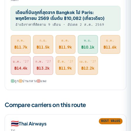
เดือนที่บินถูกที่สุดจาก Bangkok ไป Paris:
พฤศจิกายน 2569 เริ่มต้น ฿10,082 (เที่ยวเดียว)
อ้างอิงราคาที่ติดตาม 9 เดือน · อัปเดต 2 ส.ค. 2569
ส.ค.
ก.ย.
ต.ค.
พ.ย.
ธ.ค.
฿11.7k
฿11.5k
฿11.9k
฿10.1k
฿11.6k
ม.ค.
'27
ก.พ.
'27
มี.ค.
'27
เม.ย.
'27
฿14.4k
฿13.2k
฿11.9k
฿12.2k
ถูก
ปานกลาง
แพง
Compare carriers on this route
BEST VALUE
🇹🇭
Thai Airways
TG