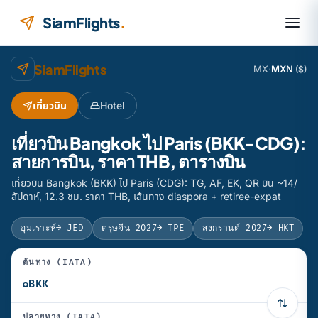
ข้ามไปยังเนื้อหา
SiamFlights
.
SiamFlights
MX
·
MXN
($)
เที่ยวบิน
Hotel
เที่ยวบิน Bangkok ไป Paris (BKK-CDG):
สายการบิน, ราคา THB, ตารางบิน
เที่ยวบิน Bangkok (BKK) ไป Paris (CDG): TG, AF, EK, QR บิน ~14/
สัปดาห์, 12.3 ชม. ราคา THB, เส้นทาง diaspora + retiree-expat
อุมเราะห์
→ JED
ตรุษจีน 2027
→ TPE
สงกรานต์ 2027
→ HKT
ต้นทาง (IATA)
ปลายทาง (IATA)