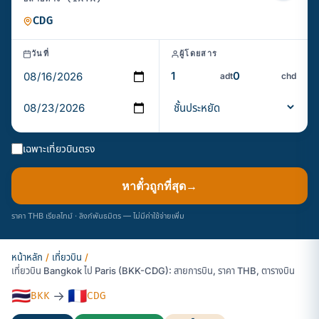
วันที่
ผู้โดยสาร
adt
chd
เฉพาะเที่ยวบินตรง
หาตั๋วถูกที่สุด
→
ราคา THB เรียลไทม์ · ลิงก์พันธมิตร — ไม่มีค่าใช้จ่ายเพิ่ม
หน้าหลัก
/
เที่ยวบิน
/
เที่ยวบิน Bangkok ไป Paris (BKK-CDG): สายการบิน, ราคา THB, ตารางบิน
🇹🇭
🇫🇷
→
BKK
CDG