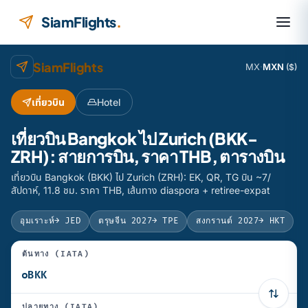
ข้ามไปยังเนื้อหา
SiamFlights
.
SiamFlights
MX
·
MXN
($)
เที่ยวบิน
Hotel
เที่ยวบิน Bangkok ไป Zurich (BKK-
ZRH): สายการบิน, ราคา THB, ตารางบิน
เที่ยวบิน Bangkok (BKK) ไป Zurich (ZRH): EK, QR, TG บิน ~7/
สัปดาห์, 11.8 ชม. ราคา THB, เส้นทาง diaspora + retiree-expat
อุมเราะห์
→ JED
ตรุษจีน 2027
→ TPE
สงกรานต์ 2027
→ HKT
ต้นทาง (IATA)
ปลายทาง (IATA)