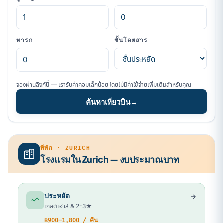
ทารก
ชั้นโดยสาร
จองผ่านลิงก์นี้ — เรารับค่าคอมเล็กน้อย โดยไม่มีค่าใช้จ่ายเพิ่มเติมสำหรับคุณ
ค้นหาเที่ยวบิน
→
ที่พัก · ZURICH
โรงแรมใน Zurich — งบประมาณบาท
ประหยัด
เกสต์เฮาส์ & 2-3★
฿900–1,800 / คืน