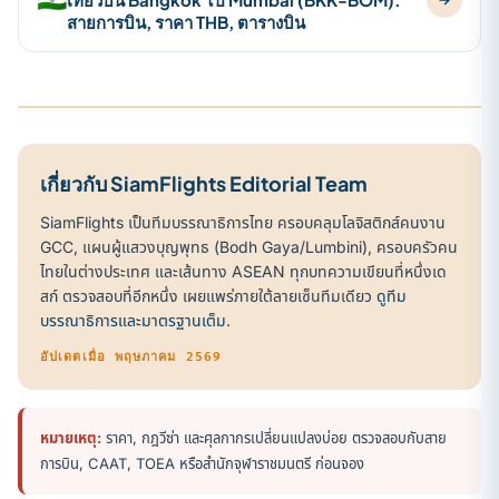
สายการบิน, ราคา THB, ตารางบิน
เกี่ยวกับ SiamFlights Editorial Team
SiamFlights เป็นทีมบรรณาธิการไทย ครอบคลุมโลจิสติกส์คนงาน
GCC, แผนผู้แสวงบุญพุทธ (Bodh Gaya/Lumbini), ครอบครัวคน
ไทยในต่างประเทศ และเส้นทาง ASEAN ทุกบทความเขียนที่หนึ่งเด
สก์ ตรวจสอบที่อีกหนึ่ง เผยแพร่ภายใต้ลายเซ็นทีมเดียว
ดูทีม
บรรณาธิการและมาตรฐานเต็ม
.
อัปเดตเมื่อ พฤษภาคม 2569
หมายเหตุ:
ราคา, กฎวีซ่า และศุลกากรเปลี่ยนแปลงบ่อย ตรวจสอบกับสาย
การบิน, CAAT, TOEA หรือสำนักจุฬาราชมนตรี ก่อนจอง