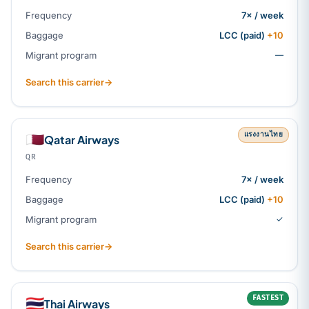
Frequency
7× / week
Baggage
LCC (paid)
+10
Migrant program
—
Search this carrier
→
แรงงานไทย
🇶🇦
Qatar Airways
QR
Frequency
7× / week
Baggage
LCC (paid)
+10
Migrant program
✓
Search this carrier
→
FASTEST
🇹🇭
Thai Airways