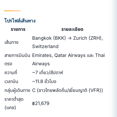
โปรไฟล์เส้นทาง
รายการ
รายละเอียด
Bangkok (BKK) → Zurich (ZRH),
เส้นทาง
Switzerland
สายการบินบิน
Emirates, Qatar Airways และ Thai
ตรง
Airways
ความถี่
~7 เที่ยว/สัปดาห์
เวลาบิน
~11.8 ชั่วโมง
กลุ่มผู้เดินทาง
C (ชาวไทยพลัดถิ่น/เยี่ยมญาติ (VFR))
ราคาต่ำสุด
฿21,679
(แคช)