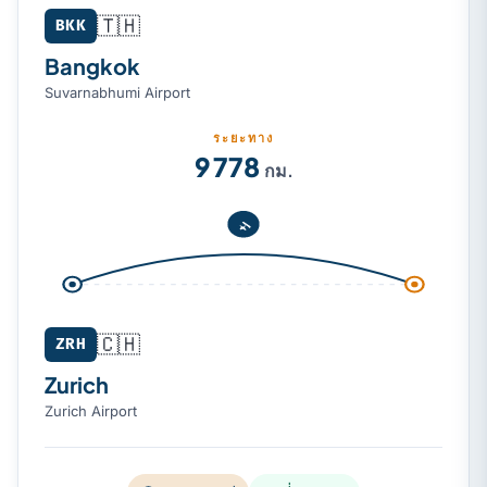
🇹🇭
Bangkok (BKK) → Zurich (ZRH)
BKK
Bangkok
Suvarnabhumi Airport
ระยะทาง
9 778
กม.
🇨🇭
ZRH
Zurich
Zurich Airport