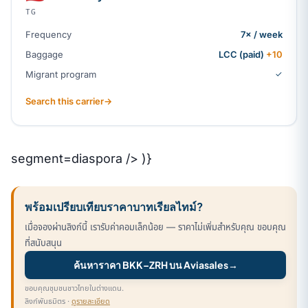
TG
Frequency
7× / week
Baggage
LCC (paid)
+10
Migrant program
✓
Search this carrier
→
segment=diaspora /> )}
พร้อมเปรียบเทียบราคาบาทเรียลไทม์?
เมื่อจองผ่านลิงก์นี้ เรารับค่าคอมเล็กน้อย — ราคาไม่เพิ่มสำหรับคุณ ขอบคุณ
ที่สนับสนุน
ค้นหาราคา BKK–ZRH บน Aviasales
→
ขอบคุณชุมชนชาวไทยในต่างแดน.
ลิงก์พันธมิตร ·
ดูรายละเอียด