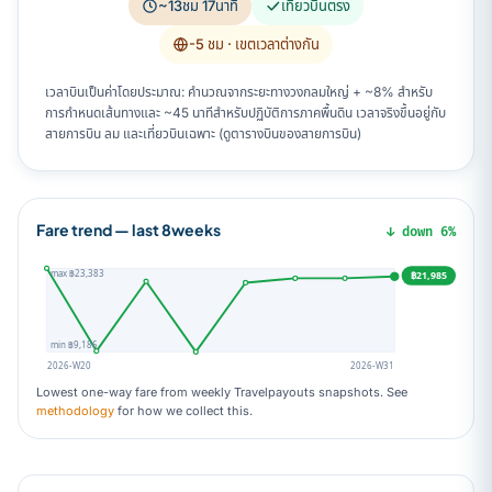
~13ชม 17นาที
เที่ยวบินตรง
-5 ชม
· เขตเวลาต่างกัน
เวลาบินเป็นค่าโดยประมาณ: คำนวณจากระยะทางวงกลมใหญ่ + ~8% สำหรับ
การกำหนดเส้นทางและ ~45 นาทีสำหรับปฏิบัติการภาคพื้นดิน เวลาจริงขึ้นอยู่กับ
สายการบิน ลม และเที่ยวบินเฉพาะ (ดูตารางบินของสายการบิน)
Fare trend — last 8weeks
↓ down 6%
max ฿23,383
฿21,985
min ฿9,186
2026-W20
2026-W31
Lowest one-way fare from weekly Travelpayouts snapshots. See
methodology
for how we collect this.