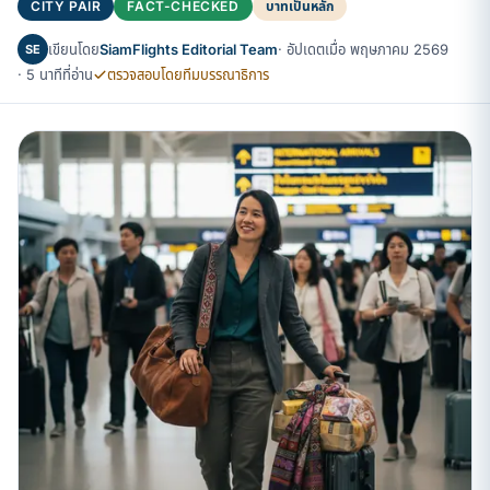
CITY PAIR
FACT-CHECKED
บาทเป็นหลัก
เขียนโดย
SiamFlights Editorial Team
· อัปเดตเมื่อ พฤษภาคม 2569
SE
· 5 นาทีที่อ่าน
ตรวจสอบโดยทีมบรรณาธิการ