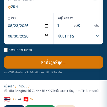
วันที่
ผู้โดยสาร
adt
chd
เฉพาะเที่ยวบินตรง
หาตั๋วถูกที่สุด
→
ราคา THB เรียลไทม์ · ลิงก์พันธมิตร — ไม่มีค่าใช้จ่ายเพิ่ม
หน้าหลัก
/
เที่ยวบิน
/
เที่ยวบิน Bangkok ไป Zurich (BKK-ZRH): สายการบิน, ราคา THB, ตารางบิน
🇹🇭
🇨🇭
→
BKK
ZRH