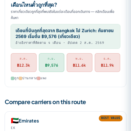
เดือนไหนตั๋วถูกที่สุด?
ราคาเที่ยวเดียวถูกที่สุดที่พบจริงในแต่ละเดือนที่ออกเดินทาง — คลิกเดือนเพื่อ
ค้นหา
เดือนที่บินถูกที่สุดจาก Bangkok ไป Zurich: กันยายน
2569 เริ่มต้น ฿9,576 (เที่ยวเดียว)
อ้างอิงราคาที่ติดตาม 4 เดือน · อัปเดต 2 ส.ค. 2569
ส.ค.
ก.ย.
พ.ย.
ธ.ค.
฿12.3k
฿9,576
฿11.6k
฿11.9k
ถูก
ปานกลาง
แพง
Compare carriers on this route
BEST VALUE
🇦🇪
Emirates
EK