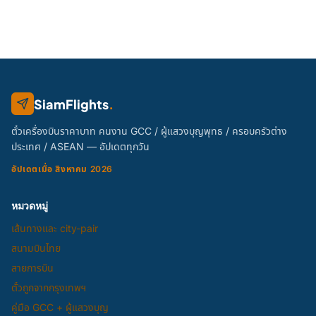
SiamFlights
.
ตั๋วเครื่องบินราคาบาท คนงาน GCC / ผู้แสวงบุญพุทธ / ครอบครัวต่าง
ประเทศ / ASEAN — อัปเดตทุกวัน
อัปเดตเมื่อ สิงหาคม 2026
หมวดหมู่
เส้นทางและ city-pair
สนามบินไทย
สายการบิน
ตั๋วถูกจากกรุงเทพฯ
คู่มือ GCC + ผู้แสวงบุญ