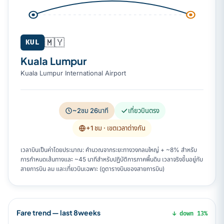
🇲🇾
KUL
Kuala Lumpur
Kuala Lumpur International Airport
~2ชม 26นาที
เที่ยวบินตรง
+1 ชม
· เขตเวลาต่างกัน
เวลาบินเป็นค่าโดยประมาณ: คำนวณจากระยะทางวงกลมใหญ่ + ~8% สำหรับ
การกำหนดเส้นทางและ ~45 นาทีสำหรับปฏิบัติการภาคพื้นดิน เวลาจริงขึ้นอยู่กับ
สายการบิน ลม และเที่ยวบินเฉพาะ (ดูตารางบินของสายการบิน)
Fare trend — last 8weeks
↓ down 13%