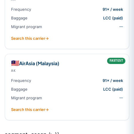
Frequency
91× / week
Baggage
LCC (paid)
Migrant program
—
Search this carrier
→
FASTEST
🇲🇾
AirAsia (Malaysia)
AK
Frequency
91× / week
Baggage
LCC (paid)
Migrant program
—
Search this carrier
→