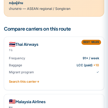
กลุ่มผู้อ่าน
ปานกลาง — ASEAN regional / Songkran
Compare carriers on this route
BEST VALUE
🇹🇭
Thai Airways
TG
Frequency
91× / week
Baggage
LCC (paid)
+10
Migrant program
✓
Search this carrier
→
🇲🇾
Malaysia Airlines
MH