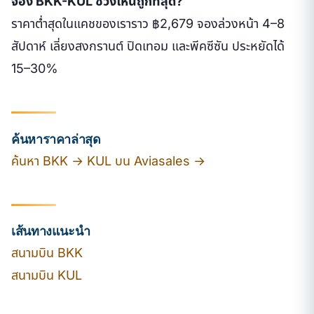
จอง BKK-KUL ช่วงไหนถูกที่สุด?
ราคาต่ำสุดในแคชของเราราว ฿2,679 จองล่วงหน้า 4–8
สัปดาห์ เลี่ยงสงกรานต์ ปิดเทอม และพีคซีซัน ประหยัดได้
15–30%
ค้นหาราคาล่าสุด
ค้นหา BKK → KUL บน Aviasales →
เส้นทางแนะนำ
สนามบิน BKK
สนามบิน KUL