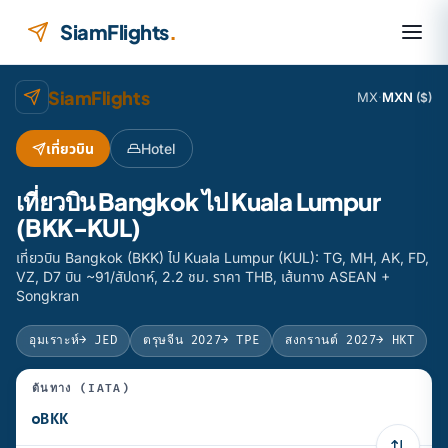
ข้ามไปยังเนื้อหา
SiamFlights
.
SiamFlights
MX
·
MXN
($)
เที่ยวบิน
Hotel
เที่ยวบิน Bangkok ไป Kuala Lumpur
(BKK-KUL)
เที่ยวบิน Bangkok (BKK) ไป Kuala Lumpur (KUL): TG, MH, AK, FD,
VZ, D7 บิน ~91/สัปดาห์, 2.2 ชม. ราคา THB, เส้นทาง ASEAN +
Songkran
อุมเราะห์
→ JED
ตรุษจีน 2027
→ TPE
สงกรานต์ 2027
→ HKT
ต้นทาง (IATA)