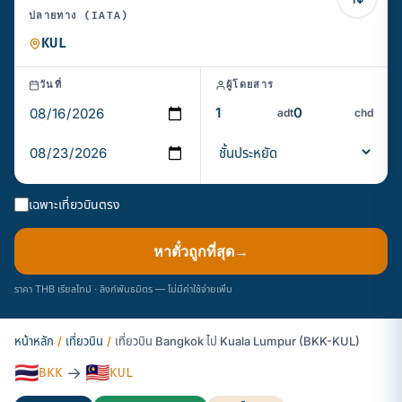
ปลายทาง (IATA)
วันที่
ผู้โดยสาร
adt
chd
เฉพาะเที่ยวบินตรง
หาตั๋วถูกที่สุด
→
ราคา THB เรียลไทม์ · ลิงก์พันธมิตร — ไม่มีค่าใช้จ่ายเพิ่ม
หน้าหลัก
/
เที่ยวบิน
/
เที่ยวบิน Bangkok ไป Kuala Lumpur (BKK-KUL)
🇹🇭
🇲🇾
→
BKK
KUL