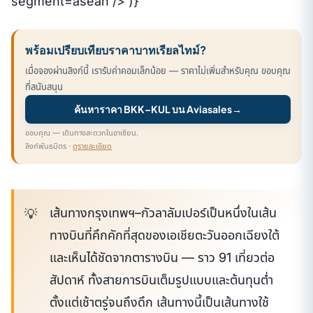
segment=asean /> )}
พร้อมเปรียบเทียบราคาบาทเรียลไทม์?
เมื่อจองผ่านลิงก์นี้ เรารับค่าคอมเล็กน้อย — ราคาไม่เพิ่มสำหรับคุณ ขอบคุณ
ที่สนับสนุน
ค้นหาราคา BKK–KUL บน Aviasales
→
ขอบคุณ — เดินทางสะดวกในอาเซียน.
ลิงก์พันธมิตร ·
ดูรายละเอียด
เส้นทางกรุงเทพฯ–กัวลาลัมเปอร์เป็นหนึ่งในเส้น
ทางบินที่คึกคักที่สุดของเอเชียตะวันออกเฉียงใต้
และเห็นได้ชัดจากตารางบิน — ราว 91 เที่ยวต่อ
สัปดาห์ ทั้งสายการบินเต็มรูปแบบและต้นทุนต่ำ
ตั้งแต่เช้าตรู่จนถึงดึก เส้นทางนี้เป็นเส้นทางใช้