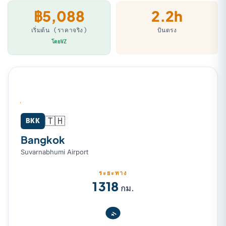
฿5,088
2.2h
เริ่มต้น (ราคาจริง)
บินตรง
โดยVZ
🇹🇭
Bangkok (BKK) → Kuala Lumpur (KUL)
BKK
Bangkok
Suvarnabhumi Airport
ระยะทาง
1 318
กม.