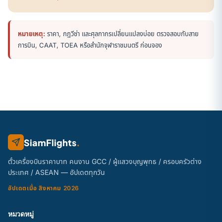
หมายเหตุ:
ราคา, กฎวีซ่า และศุลกากรเปลี่ยนแปลงบ่อย ตรวจสอบกับสาย
การบิน, CAAT, TOEA หรือสำนักจุฬาราชมนตรี ก่อนจอง
SiamFlights
.
ตั๋วเครื่องบินราคาบาท คนงาน GCC / ผู้แสวงบุญพุทธ / ครอบครัวต่าง
ประเทศ / ASEAN — อัปเดตทุกวัน
อัปเดตเมื่อ สิงหาคม 2026
หมวดหมู่