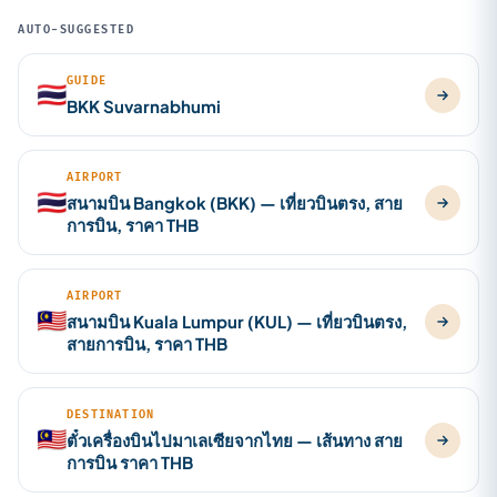
AUTO-SUGGESTED
GUIDE
🇹🇭
BKK Suvarnabhumi
AIRPORT
🇹🇭
สนามบิน Bangkok (BKK) — เที่ยวบินตรง, สาย
การบิน, ราคา THB
AIRPORT
🇲🇾
สนามบิน Kuala Lumpur (KUL) — เที่ยวบินตรง,
สายการบิน, ราคา THB
DESTINATION
🇲🇾
ตั๋วเครื่องบินไปมาเลเซียจากไทย — เส้นทาง สาย
การบิน ราคา THB