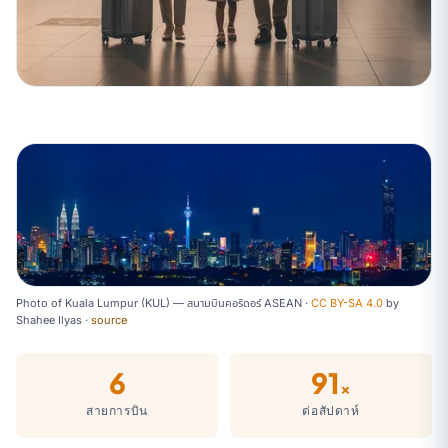
Photo of Kuala Lumpur (KUL) — สนามบินคอริดอร์ ASEAN ·
CC BY-SA 4.0
by
Shahee Ilyas
·
source
6
91
×
สายการบิน
ต่อสัปดาห์