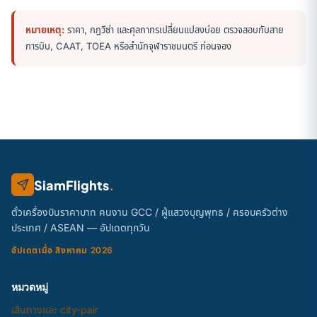
หมายเหตุ:
ราคา, กฎวีซ่า และศุลกากรเปลี่ยนแปลงบ่อย ตรวจสอบกับสาย
การบิน, CAAT, TOEA หรือสำนักจุฬาราชมนตรี ก่อนจอง
SiamFlights
.
ตั๋วเครื่องบินราคาบาท คนงาน GCC / ผู้แสวงบุญพุทธ / ครอบครัวต่าง
ประเทศ / ASEAN — อัปเดตทุกวัน
อัปเดตเมื่อ สิงหาคม 2026
หมวดหมู่
เส้นทางและ city-pair