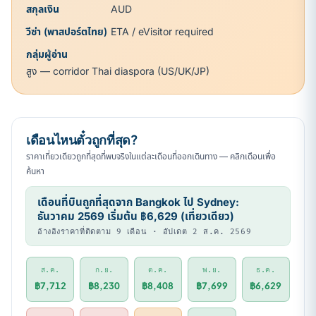
สกุลเงิน
AUD
วีซ่า (พาสปอร์ตไทย)
ETA / eVisitor required
กลุ่มผู้อ่าน
สูง — corridor Thai diaspora (US/UK/JP)
เดือนไหนตั๋วถูกที่สุด?
ราคาเที่ยวเดียวถูกที่สุดที่พบจริงในแต่ละเดือนที่ออกเดินทาง — คลิกเดือนเพื่อ
ค้นหา
เดือนที่บินถูกที่สุดจาก Bangkok ไป Sydney:
ธันวาคม 2569 เริ่มต้น ฿6,629 (เที่ยวเดียว)
อ้างอิงราคาที่ติดตาม 9 เดือน · อัปเดต 2 ส.ค. 2569
ส.ค.
ก.ย.
ต.ค.
พ.ย.
ธ.ค.
฿7,712
฿8,230
฿8,408
฿7,699
฿6,629