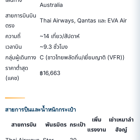
Australia
สายการบินบิน
Thai Airways, Qantas และ EVA Air
ตรง
ความถี่
~14 เที่ยว/สัปดาห์
เวลาบิน
~9.3 ชั่วโมง
กลุ่มผู้เดินทาง
C (ชาวไทยพลัดถิ่น/เยี่ยมญาติ (VFR))
ราคาต่ำสุด
฿16,663
(แคช)
สายการบินและน้ำหนักกระเป๋า
เพิ่ม
เช่าเหมาลำ
สายการบิน
พันธมิตร
กระเป๋า
แรงงาน
ฮัจญ์