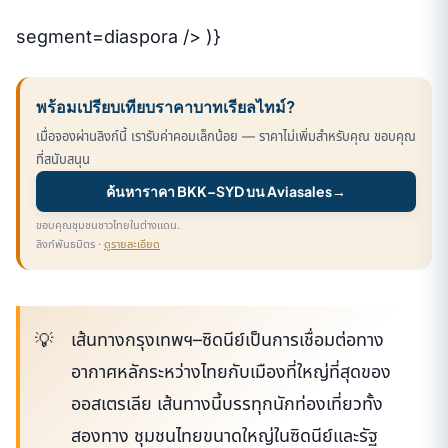
segment=diaspora /> )}
พร้อมเปรียบเทียบราคาบาทเรียลไทม์?
เมื่อจองผ่านลิงก์นี้ เรารับค่าคอมเล็กน้อย — ราคาไม่เพิ่มสำหรับคุณ ขอบคุณ
ที่สนับสนุน
ค้นหาราคา BKK–SYD บน Aviasales
→
ขอบคุณชุมชนชาวไทยในต่างแดน.
ลิงก์พันธมิตร ·
ดูรายละเอียด
เส้นทางกรุงเทพฯ–ซิดนีย์เป็นการเชื่อมต่อทาง
อากาศหลักระหว่างไทยกับเมืองที่ใหญ่ที่สุดของ
ออสเตรเลีย เส้นทางนี้บรรทุกนักท่องเที่ยวทั้ง
สองทาง ชุมชนไทยขนาดใหญ่ในซิดนีย์และรัฐ