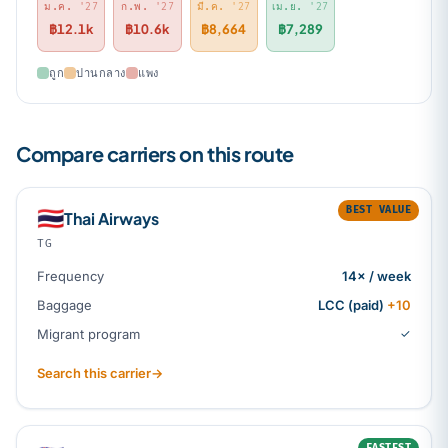
ม.ค.
'27
ก.พ.
'27
มี.ค.
'27
เม.ย.
'27
฿12.1k
฿10.6k
฿8,664
฿7,289
ถูก
ปานกลาง
แพง
Compare carriers on this route
BEST VALUE
🇹🇭
Thai Airways
TG
Frequency
14× / week
Baggage
LCC (paid)
+10
Migrant program
✓
Search this carrier
→
FASTEST