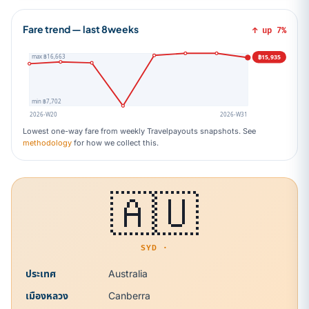
Fare trend — last 8weeks
↑ up 7%
฿15,935
max ฿16,663
min ฿7,702
2026-W20
2026-W31
Lowest one-way fare from weekly Travelpayouts snapshots. See
methodology
for how we collect this.
🇦🇺
SYD ·
ประเทศ
Australia
เมืองหลวง
Canberra