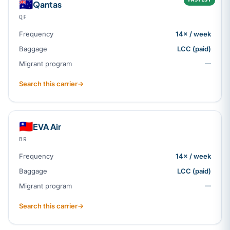
🇦🇺
Qantas
QF
Frequency
14× / week
Baggage
LCC (paid)
Migrant program
—
Search this carrier
→
🇹🇼
EVA Air
BR
Frequency
14× / week
Baggage
LCC (paid)
Migrant program
—
Search this carrier
→