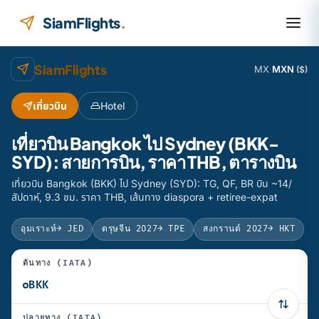
ข้ามไปยังเนื้อหา
SiamFlights
.
SiamFlights
MX
·
MXN
($)
เที่ยวบิน
Hotel
เที่ยวบิน Bangkok ไป Sydney (BKK-
SYD): สายการบิน, ราคา THB, ตารางบิน
เที่ยวบิน Bangkok (BKK) ไป Sydney (SYD): TG, QF, BR บิน ~14/
สัปดาห์, 9.3 ชม. ราคา THB, เส้นทาง diaspora + retiree-expat
อุมเราะห์
→ JED
ตรุษจีน 2027
→ TPE
สงกรานต์ 2027
→ HKT
ต้นทาง (IATA)
ปลายทาง (IATA)