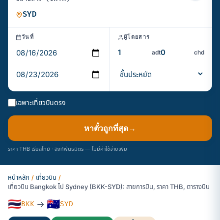
วันที่
ผู้โดยสาร
adt
chd
เฉพาะเที่ยวบินตรง
หาตั๋วถูกที่สุด
→
ราคา THB เรียลไทม์ · ลิงก์พันธมิตร — ไม่มีค่าใช้จ่ายเพิ่ม
หน้าหลัก
/
เที่ยวบิน
/
เที่ยวบิน Bangkok ไป Sydney (BKK-SYD): สายการบิน, ราคา THB, ตารางบิน
🇹🇭
🇦🇺
→
BKK
SYD