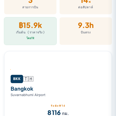
×
สายการบิน
ต่อสัปดาห์
฿15.9k
9.3h
เริ่มต้น (ราคาจริง)
บินตรง
โดยTR
🇹🇭
Bangkok (BKK) → Sydney (SYD)
BKK
Bangkok
Suvarnabhumi Airport
ระยะทาง
8 116
กม.