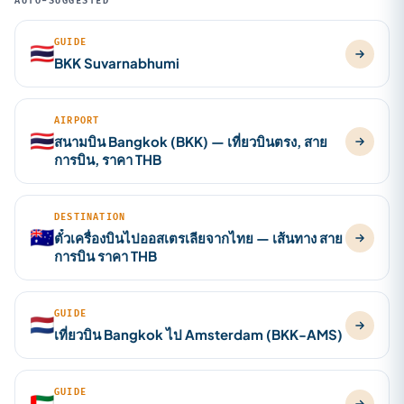
AUTO-SUGGESTED
GUIDE
🇹🇭
BKK Suvarnabhumi
AIRPORT
🇹🇭
สนามบิน Bangkok (BKK) — เที่ยวบินตรง, สาย
การบิน, ราคา THB
DESTINATION
🇦🇺
ตั๋วเครื่องบินไปออสเตรเลียจากไทย — เส้นทาง สาย
การบิน ราคา THB
GUIDE
🇳🇱
เที่ยวบิน Bangkok ไป Amsterdam (BKK-AMS)
GUIDE
🇦🇪