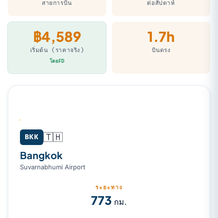
สายการบิน
ต่อสัปดาห์
฿4,589
1.7h
เริ่มต้น (ราคาจริง)
บินตรง
โดยFD
🇹🇭
Bangkok (BKK) → Ho Chi Minh City (SGN)
BKK
Bangkok
Suvarnabhumi Airport
ระยะทาง
773
กม.