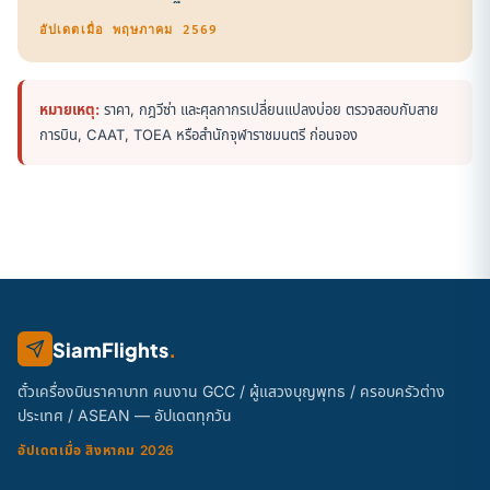
อัปเดตเมื่อ พฤษภาคม 2569
หมายเหตุ:
ราคา, กฎวีซ่า และศุลกากรเปลี่ยนแปลงบ่อย ตรวจสอบกับสาย
การบิน, CAAT, TOEA หรือสำนักจุฬาราชมนตรี ก่อนจอง
SiamFlights
.
ตั๋วเครื่องบินราคาบาท คนงาน GCC / ผู้แสวงบุญพุทธ / ครอบครัวต่าง
ประเทศ / ASEAN — อัปเดตทุกวัน
อัปเดตเมื่อ สิงหาคม 2026