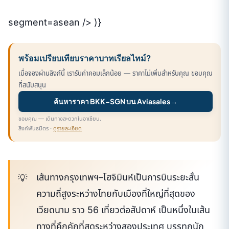
segment=asean /> )}
พร้อมเปรียบเทียบราคาบาทเรียลไทม์?
เมื่อจองผ่านลิงก์นี้ เรารับค่าคอมเล็กน้อย — ราคาไม่เพิ่มสำหรับคุณ ขอบคุณ
ที่สนับสนุน
ค้นหาราคา BKK–SGN บน Aviasales
→
ขอบคุณ — เดินทางสะดวกในอาเซียน.
ลิงก์พันธมิตร ·
ดูรายละเอียด
เส้นทางกรุงเทพฯ–โฮจิมินห์เป็นการบินระยะสั้น
ความถี่สูงระหว่างไทยกับเมืองที่ใหญ่ที่สุดของ
เวียดนาม ราว 56 เที่ยวต่อสัปดาห์ เป็นหนึ่งในเส้น
ทางที่คึกคักที่สุดระหว่างสองประเทศ บรรทุกนัก