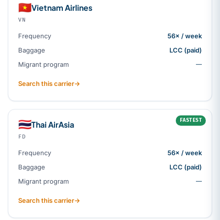
🇻🇳
Vietnam Airlines
VN
Frequency
56× / week
Baggage
LCC (paid)
Migrant program
—
Search this carrier
→
FASTEST
🇹🇭
Thai AirAsia
FD
Frequency
56× / week
Baggage
LCC (paid)
Migrant program
—
Search this carrier
→