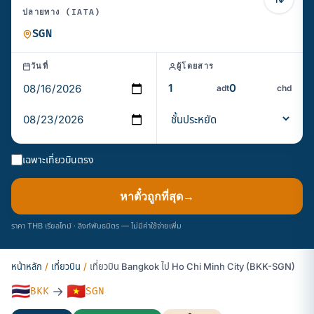
ปลายทาง (IATA)
วันที่
ผู้โดยสาร
adt
chd
เฉพาะเที่ยวบินตรง
หาตั๋วถูกที่สุด
→
ราคา THB เรียลไทม์ · ลิงก์พันธมิตร — ไม่มีค่าใช้จ่ายเพิ่ม
หน้าหลัก
/
เที่ยวบิน
/
เที่ยวบิน Bangkok ไป Ho Chi Minh City (BKK-SGN)
🇹🇭
🇻🇳
→
BKK
SGN