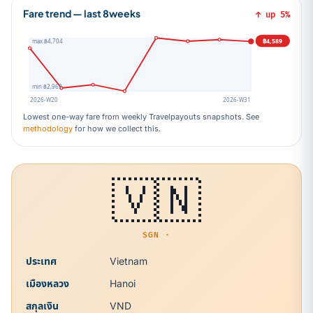
Fare trend — last 8weeks
↑ up 5%
฿4,589
max ฿4,704
min ฿2,969
2026-W20
2026-W31
Lowest one-way fare from weekly Travelpayouts snapshots. See
methodology
for how we collect this.
🇻🇳
SGN ·
ประเทศ
Vietnam
เมืองหลวง
Hanoi
สกุลเงิน
VND