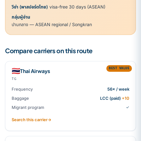
วีซ่า (พาสปอร์ตไทย)
visa-free 30 days (ASEAN)
กลุ่มผู้อ่าน
ปานกลาง — ASEAN regional / Songkran
Compare carriers on this route
BEST VALUE
🇹🇭
Thai Airways
TG
Frequency
56× / week
Baggage
LCC (paid)
+10
Migrant program
✓
Search this carrier
→