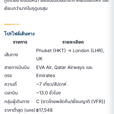
ภูเก็ตอย่างแน่นหนา ไฮซีซันในเดือนที่อากาศเย็นและแห้ง และ
เงียบกว่ามากในฤดูมรสุม
โปรไฟล์เส้นทาง
รายการ
รายละเอียด
Phuket (HKT) → London (LHR),
เส้นทาง
UK
สายการบินบิน
EVA Air, Qatar Airways และ
ตรง
Emirates
ความถี่
~7 เที่ยว/สัปดาห์
เวลาบิน
~13.0 ชั่วโมง
กลุ่มผู้เดินทาง
C (ชาวไทยพลัดถิ่น/เยี่ยมญาติ (VFR))
ราคาต่ำสุด (แคช)
฿17,548