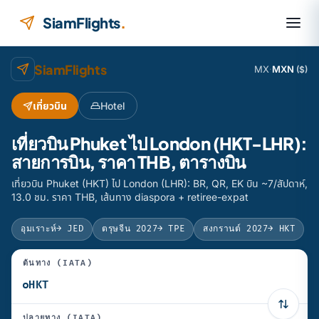
ข้ามไปยังเนื้อหา
SiamFlights
.
SiamFlights
MX
·
MXN
($)
เที่ยวบิน
Hotel
เที่ยวบิน Phuket ไป London (HKT-LHR):
สายการบิน, ราคา THB, ตารางบิน
เที่ยวบิน Phuket (HKT) ไป London (LHR): BR, QR, EK บิน ~7/สัปดาห์,
13.0 ชม. ราคา THB, เส้นทาง diaspora + retiree-expat
อุมเราะห์
→ JED
ตรุษจีน 2027
→ TPE
สงกรานต์ 2027
→ HKT
ต้นทาง (IATA)
ปลายทาง (IATA)