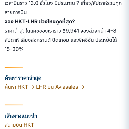
เวลาบินราว 13.0 ชั่วโมง มีประมาณ 7 เที่ยว/สัปดาห์รวมทุก
สายการบิน
จอง HKT-LHR ช่วงไหนถูกที่สุด?
ราคาต่ำสุดในแคชของเราราว ฿9,941 จองล่วงหน้า 4–8
สัปดาห์ เลี่ยงสงกรานต์ ปิดเทอม และพีคซีซัน ประหยัดได้
15–30%
ค้นหาราคาล่าสุด
ค้นหา HKT → LHR บน Aviasales →
เส้นทางแนะนำ
สนามบิน HKT