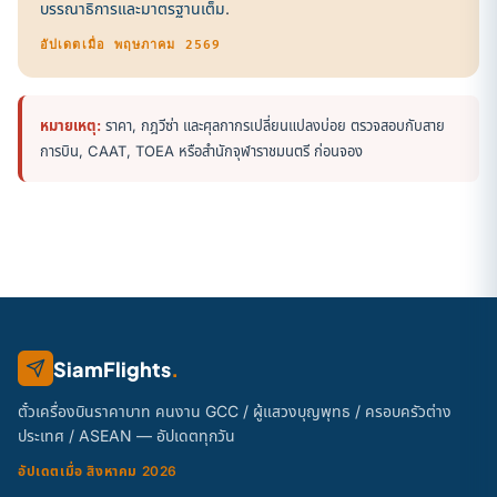
บรรณาธิการและมาตรฐานเต็ม
.
อัปเดตเมื่อ พฤษภาคม 2569
หมายเหตุ:
ราคา, กฎวีซ่า และศุลกากรเปลี่ยนแปลงบ่อย ตรวจสอบกับสาย
การบิน, CAAT, TOEA หรือสำนักจุฬาราชมนตรี ก่อนจอง
SiamFlights
.
ตั๋วเครื่องบินราคาบาท คนงาน GCC / ผู้แสวงบุญพุทธ / ครอบครัวต่าง
ประเทศ / ASEAN — อัปเดตทุกวัน
อัปเดตเมื่อ สิงหาคม 2026