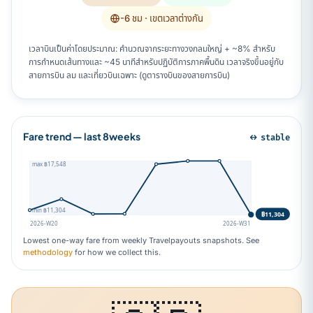
-6 ชม
· เขตเวลาต่างกัน
เวลาบินเป็นค่าโดยประมาณ: คำนวณจากระยะทางวงกลมใหญ่ + ~8% สำหรับ
การกำหนดเส้นทางและ ~45 นาทีสำหรับปฏิบัติการภาคพื้นดิน เวลาจริงขึ้นอยู่กับ
สายการบิน ลม และเที่ยวบินเฉพาะ (ดูตารางบินของสายการบิน)
Fare trend — last 8weeks
↔ stable
max ฿17,548
min ฿11,304
฿11,304
2026-W20
2026-W31
Lowest one-way fare from weekly Travelpayouts snapshots. See
methodology
for how we collect this.