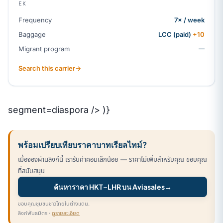
EK
Frequency
7× / week
Baggage
LCC (paid)
+10
Migrant program
—
Search this carrier
→
segment=diaspora /> )}
พร้อมเปรียบเทียบราคาบาทเรียลไทม์?
เมื่อจองผ่านลิงก์นี้ เรารับค่าคอมเล็กน้อย — ราคาไม่เพิ่มสำหรับคุณ ขอบคุณ
ที่สนับสนุน
ค้นหาราคา HKT–LHR บน Aviasales
→
ขอบคุณชุมชนชาวไทยในต่างแดน.
ลิงก์พันธมิตร ·
ดูรายละเอียด