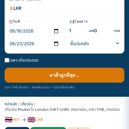
วันที่
ผู้โดยสาร
adt
chd
เฉพาะเที่ยวบินตรง
หาตั๋วถูกที่สุด
→
ราคา THB เรียลไทม์ · ลิงก์พันธมิตร — ไม่มีค่าใช้จ่ายเพิ่ม
หน้าหลัก
/
เที่ยวบิน
/
เที่ยวบิน Phuket ไป London (HKT-LHR): สายการบิน, ราคา THB, ตารางบิน
🇹🇭
🇬🇧
→
HKT
LHR