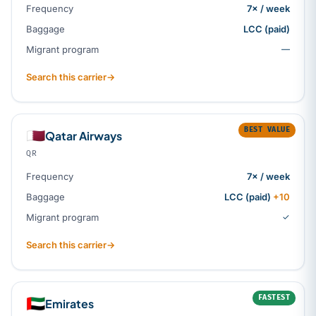
Frequency
7× / week
Baggage
LCC (paid)
Migrant program
—
Search this carrier
→
BEST VALUE
🇶🇦
Qatar Airways
QR
Frequency
7× / week
Baggage
LCC (paid)
+10
Migrant program
✓
Search this carrier
→
FASTEST
🇦🇪
Emirates