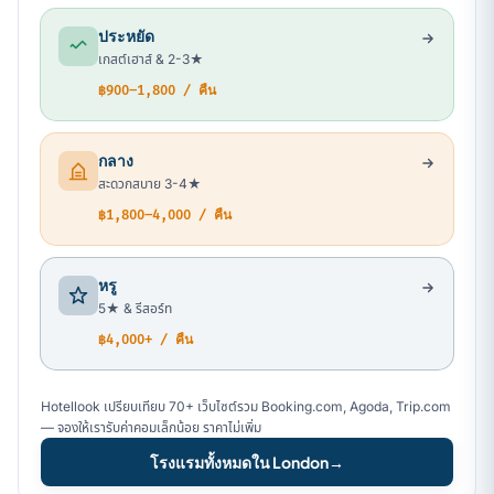
ประหยัด
เกสต์เฮาส์ & 2-3★
฿900–1,800 / คืน
กลาง
สะดวกสบาย 3-4★
฿1,800–4,000 / คืน
หรู
5★ & รีสอร์ท
฿4,000+ / คืน
Hotellook เปรียบเทียบ 70+ เว็บไซต์รวม Booking.com, Agoda, Trip.com
— จองให้เรารับค่าคอมเล็กน้อย ราคาไม่เพิ่ม
โรงแรมทั้งหมดใน London
→