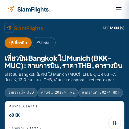
ข้ามไปยังเนื้อหา
SiamFlights
.
SiamFlights
MX
·
MXN
($)
เที่ยวบิน
Hotel
เที่ยวบิน Bangkok ไป Munich (BKK-
MUC): สายการบิน, ราคา THB, ตารางบิน
เที่ยวบิน Bangkok (BKK) ไป Munich (MUC): LH, EK, QR บิน ~7/
สัปดาห์, 12.0 ชม. ราคา THB, เส้นทาง diaspora + retiree-expat
อุมเราะห์
→ JED
ตรุษจีน 2027
→ TPE
สงกรานต์ 2027
→ HKT
ต้นทาง (IATA)
ปลายทาง (IATA)