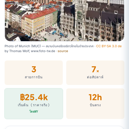
Photo of Munich (MUC) — สนามบินคอริดอร์ชาวไทยในต่างประเทศ ·
CC BY-SA 3.0 de
by
Thomas Wolf, www.foto-tw.de
·
source
3
7
×
สายการบิน
ต่อสัปดาห์
฿25.4k
12h
เริ่มต้น (ราคาจริง)
บินตรง
โดยWY