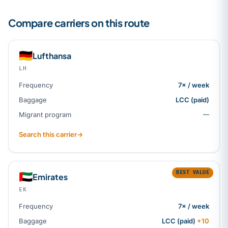
Compare carriers on this route
🇩🇪
Lufthansa
LH
Frequency
7× / week
Baggage
LCC (paid)
Migrant program
—
Search this carrier
→
BEST VALUE
🇦🇪
Emirates
EK
Frequency
7× / week
Baggage
LCC (paid)
+10