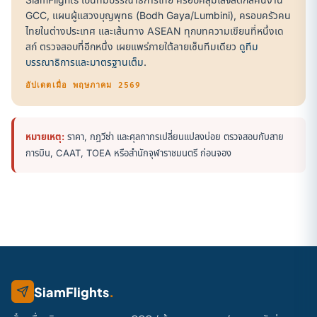
GCC, แผนผู้แสวงบุญพุทธ (Bodh Gaya/Lumbini), ครอบครัวคน
ไทยในต่างประเทศ และเส้นทาง ASEAN ทุกบทความเขียนที่หนึ่งเด
สก์ ตรวจสอบที่อีกหนึ่ง เผยแพร่ภายใต้ลายเซ็นทีมเดียว
ดูทีม
บรรณาธิการและมาตรฐานเต็ม
.
อัปเดตเมื่อ พฤษภาคม 2569
หมายเหตุ:
ราคา, กฎวีซ่า และศุลกากรเปลี่ยนแปลงบ่อย ตรวจสอบกับสาย
การบิน, CAAT, TOEA หรือสำนักจุฬาราชมนตรี ก่อนจอง
SiamFlights
.