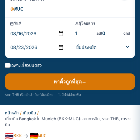
วันที่
ผู้โดยสาร
adt
chd
เฉพาะเที่ยวบินตรง
หาตั๋วถูกที่สุด
→
ราคา THB เรียลไทม์ · ลิงก์พันธมิตร — ไม่มีค่าใช้จ่ายเพิ่ม
หน้าหลัก
/
เที่ยวบิน
/
เที่ยวบิน Bangkok ไป Munich (BKK-MUC): สายการบิน, ราคา THB, ตาราง
บิน
🇹🇭
🇩🇪
→
BKK
MUC