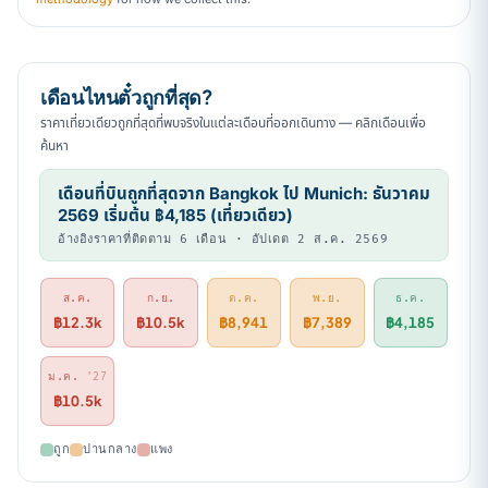
เดือนไหนตั๋วถูกที่สุด?
ราคาเที่ยวเดียวถูกที่สุดที่พบจริงในแต่ละเดือนที่ออกเดินทาง — คลิกเดือนเพื่อ
ค้นหา
เดือนที่บินถูกที่สุดจาก Bangkok ไป Munich: ธันวาคม
2569 เริ่มต้น ฿4,185 (เที่ยวเดียว)
อ้างอิงราคาที่ติดตาม 6 เดือน · อัปเดต 2 ส.ค. 2569
ส.ค.
ก.ย.
ต.ค.
พ.ย.
ธ.ค.
฿12.3k
฿10.5k
฿8,941
฿7,389
฿4,185
ม.ค.
'27
฿10.5k
ถูก
ปานกลาง
แพง