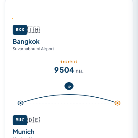
🇹🇭
Bangkok (BKK) → Munich (MUC)
BKK
Bangkok
Suvarnabhumi Airport
ระยะทาง
9 504
กม.
🇩🇪
MUC
Munich