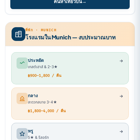
ค้นหาเที่ยวบิน
→
ที่พัก · MUNICH
โรงแรมใน Munich — งบประมาณบาท
ประหยัด
เกสต์เฮาส์ & 2-3★
฿900–1,800 / คืน
กลาง
สะดวกสบาย 3-4★
฿1,800–4,000 / คืน
หรู
5★ & รีสอร์ท