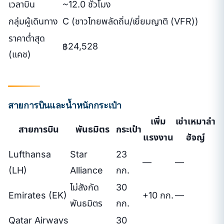
เวลาบิน
~12.0 ชั่วโมง
กลุ่มผู้เดินทาง
C (ชาวไทยพลัดถิ่น/เยี่ยมญาติ (VFR))
ราคาต่ำสุด
฿24,528
(แคช)
สายการบินและน้ำหนักกระเป๋า
เพิ่ม
เช่าเหมาลำ
สายการบิน
พันธมิตร
กระเป๋า
แรงงาน
ฮัจญ์
Lufthansa
Star
23
—
—
(LH)
Alliance
กก.
ไม่สังกัด
30
Emirates (EK)
+10 กก.
—
พันธมิตร
กก.
Qatar Airways
30