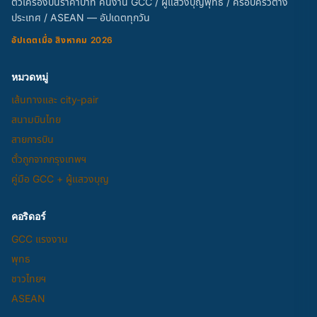
ตั๋วเครื่องบินราคาบาท คนงาน GCC / ผู้แสวงบุญพุทธ / ครอบครัวต่าง
ประเทศ / ASEAN — อัปเดตทุกวัน
อัปเดตเมื่อ สิงหาคม 2026
หมวดหมู่
เส้นทางและ city-pair
สนามบินไทย
สายการบิน
ตั๋วถูกจากกรุงเทพฯ
คู่มือ GCC + ผู้แสวงบุญ
คอริดอร์
GCC แรงงาน
พุทธ
ชาวไทยฯ
ASEAN