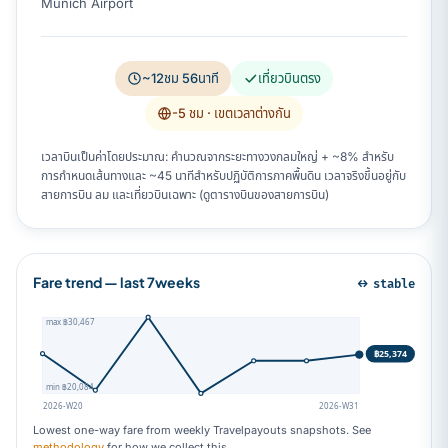
Munich Airport
~12ชม 56นาที
เที่ยวบินตรง
-5 ชม
· เขตเวลาต่างกัน
เวลาบินเป็นค่าโดยประมาณ: คำนวณจากระยะทางวงกลมใหญ่ + ~8% สำหรับ
การกำหนดเส้นทางและ ~45 นาทีสำหรับปฏิบัติการภาคพื้นดิน เวลาจริงขึ้นอยู่กับ
สายการบิน ลม และเที่ยวบินเฉพาะ (ดูตารางบินของสายการบิน)
Fare trend — last 7weeks
↔ stable
max ฿30,467
฿25,374
min ฿20,084
2026-W20
2026-W31
Lowest one-way fare from weekly Travelpayouts snapshots. See
methodology
for how we collect this.