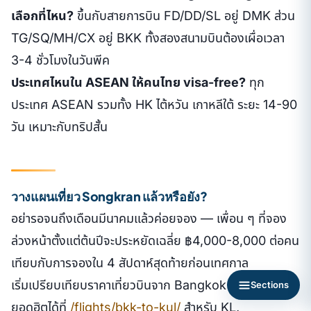
เลือกที่ไหน?
ขึ้นกับสายการบิน FD/DD/SL อยู่ DMK ส่วน
TG/SQ/MH/CX อยู่ BKK ทั้งสองสนามบินต้องเผื่อเวลา
3-4 ชั่วโมงในวันพีค
ประเทศไหนใน ASEAN ให้คนไทย visa-free?
ทุก
ประเทศ ASEAN รวมทั้ง HK ไต้หวัน เกาหลีใต้ ระยะ 14-90
วัน เหมาะกับทริปสั้น
วางแผนเที่ยว Songkran แล้วหรือยัง?
อย่ารอจนถึงเดือนมีนาคมแล้วค่อยจอง — เพื่อน ๆ ที่จอง
ล่วงหน้าตั้งแต่ต้นปีจะประหยัดเฉลี่ย ฿4,000-8,000 ต่อคน
เทียบกับการจองใน 4 สัปดาห์สุดท้ายก่อนเทศกาล
เริ่มเปรียบเทียบราคาเที่ยวบินจาก Bangkok ไปเส้นทาง
Sections
ยอดฮิตได้ที่
/flights/bkk-to-kul/
สำหรับ KL,