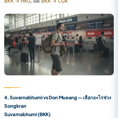
BKK → HKG
, และ
BKK → CGK
4. Suvarnabhumi vs Don Mueang — เลือกอะไรช่วง
Songkran
Suvarnabhumi (BKK)