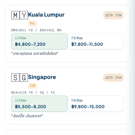
🇲🇾
Kuala Lumpur
2h 15m
KUL
DMK→KUL FD / BKK→KUL MH
LCCดีสุด
FSCดีสุด
฿4,800-7,200
฿7,800-11,500
“อาหารฮาลาล อากาศใกล้เคียง”
🇸🇬
Singapore
2h 25m
SIN
BKK→SIN TR / SQ / TG
LCCดีสุด
FSCดีสุด
฿5,500-8,200
฿9,800-15,000
“ช้อปปิ้ง เดินสะดวก”