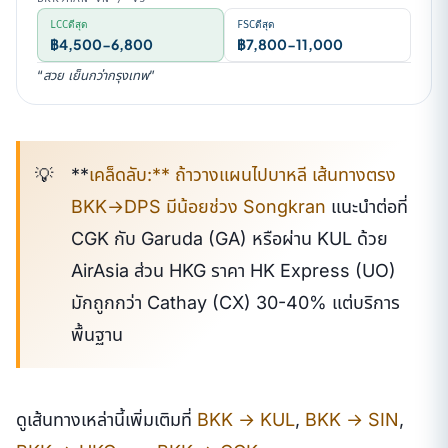
LCCดีสุด
FSCดีสุด
฿4,500-6,800
฿7,800-11,000
“สวย เย็นกว่ากรุงเทพ”
**
เคล็ดลับ:** ถ้าวางแผนไปบาหลี เส้นทางตรง
BKK→DPS มีน้อยช่วง Songkran
แนะนำต่อที่
CGK กับ Garuda (GA) หรือผ่าน KUL ด้วย
AirAsia ส่วน HKG ราคา HK Express (UO)
มักถูกกว่า Cathay (CX) 30-40% แต่บริการ
พื้นฐาน
ดูเส้นทางเหล่านี้เพิ่มเติมที่
BKK → KUL
,
BKK → SIN
,