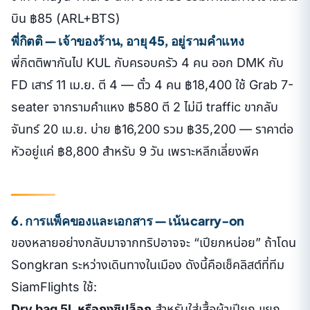
บิน ฿85 (ARL+BTS)
พี่กิตติ — เจ้าของร้าน, อายุ 45, อยู่รามคำแหง
พี่กิตติพากันไป KUL กับครอบครัว 4 คน ออก DMK กับ
FD เสาร์ 11 เม.ย. ตี 4 — ตั๋ว 4 คน ฿18,400 ใช้ Grab 7-
seater จากรามคำแหง ฿580 ตี 2 ไม่มี traffic ขากลับ
จันทร์ 20 เม.ย. บ่าย ฿16,200 รวม ฿35,200 — ราคาต่อ
หัวอยู่แค่ ฿8,800 สำหรับ 9 วัน เพราะหลีกเลี่ยงพีค
6. การแพ็คของและเอกสาร — เน้น carry-on
ของหลายอย่างกลับมาจากทริปอาจจะ “เปียกหน่อย” ถ้าโดน
Songkran ระหว่างเดินทางในเมือง ดังนี้คือเช็คลิสต์ที่ทีม
SiamFlights ใช้:
Dry bag 5L หรือถุงซิปล็อก
สำหรับใส่เสื้อผ้าเปียก แยก