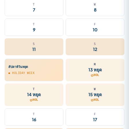
T
W
7
8
T
F
9
10
S
S
11
12
M
สัปดาห์วันหยุด
13 หยุด
● HOLIDAY WEEK
HOL
T
W
14 หยุด
15 หยุด
HOL
HOL
T
F
16
17