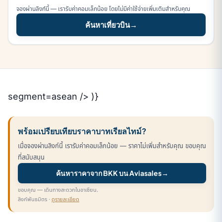
จองผ่านลิงก์นี้ — เรารับค่าคอมเล็กน้อย โดยไม่มีค่าใช้จ่ายเพิ่มเติมสำหรับคุณ
ค้นหาเที่ยวบิน
→
segment=asean /> )}
พร้อมเปรียบเทียบราคาบาทเรียลไทม์?
เมื่อจองผ่านลิงก์นี้ เรารับค่าคอมเล็กน้อย — ราคาไม่เพิ่มสำหรับคุณ ขอบคุณ
ที่สนับสนุน
ค้นหาราคาจาก BKK บน Aviasales
→
ขอบคุณ — เดินทางสะดวกในอาเซียน.
ลิงก์พันธมิตร ·
ดูรายละเอียด