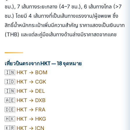
ชม.), 7 เส้นทางระยะกลาง (4–7 ชม.), 6 เส้นทางไกล (>7
ชม.) โดยมี 4 เส้นทางที่เป็นเส้นทางแรงงาน/ผู้อพยพ ซึ่ง
สิทธิ์น้ำหนักกระเป๋าเพิ่มมีความสำคัญ ราคาแสดงเป็นเงินบาท
(THB) และแต่ละคู่มือเส้นทางด้านล่างมีราคาสดจากแคช
เที่ยวบินตรงจาก HKT — 18 จุดหมาย
🇮🇳
HKT → BOM
🇮🇩
HKT → CGK
🇮🇳
HKT → DEL
🇦🇪
HKT → DXB
🇩🇪
HKT → FRA
🇭🇰
HKT → HKG
🇰🇷
HKT → ICN