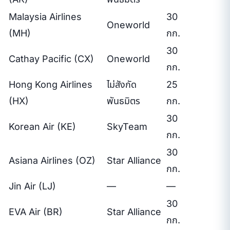
Malaysia Airlines
30
Oneworld
(MH)
กก.
30
Cathay Pacific (CX)
Oneworld
กก.
Hong Kong Airlines
ไม่สังกัด
25
(HX)
พันธมิตร
กก.
30
Korean Air (KE)
SkyTeam
กก.
30
Asiana Airlines (OZ)
Star Alliance
กก.
Jin Air (LJ)
—
—
30
EVA Air (BR)
Star Alliance
กก.