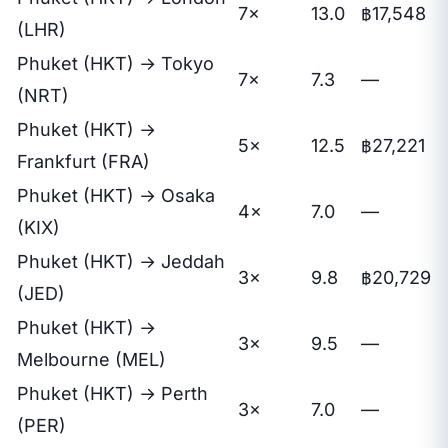
7×
13.0
฿17,548
(LHR)
Phuket (HKT) → Tokyo
7×
7.3
—
(NRT)
Phuket (HKT) →
5×
12.5
฿27,221
Frankfurt (FRA)
Phuket (HKT) → Osaka
4×
7.0
—
(KIX)
Phuket (HKT) → Jeddah
3×
9.8
฿20,729
(JED)
Phuket (HKT) →
3×
9.5
—
Melbourne (MEL)
Phuket (HKT) → Perth
3×
7.0
—
(PER)