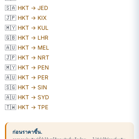
🇸🇦
HKT → JED
🇯🇵
HKT → KIX
🇲🇾
HKT → KUL
🇬🇧
HKT → LHR
🇦🇺
HKT → MEL
🇯🇵
HKT → NRT
🇲🇾
HKT → PEN
🇦🇺
HKT → PER
🇸🇬
HKT → SIN
🇦🇺
HKT → SYD
🇹🇼
HKT → TPE
ก่อนราคาขึ้น.