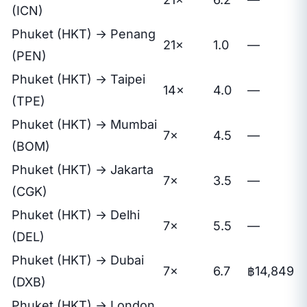
(ICN)
Phuket (HKT) → Penang
21×
1.0
—
(PEN)
Phuket (HKT) → Taipei
14×
4.0
—
(TPE)
Phuket (HKT) → Mumbai
7×
4.5
—
(BOM)
Phuket (HKT) → Jakarta
7×
3.5
—
(CGK)
Phuket (HKT) → Delhi
7×
5.5
—
(DEL)
Phuket (HKT) → Dubai
7×
6.7
฿14,849
(DXB)
Phuket (HKT) → London