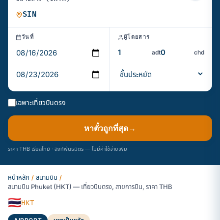
วันที่
ผู้โดยสาร
adt
chd
เฉพาะเที่ยวบินตรง
หาตั๋วถูกที่สุด
→
ราคา THB เรียลไทม์ · ลิงก์พันธมิตร — ไม่มีค่าใช้จ่ายเพิ่ม
หน้าหลัก
/
สนามบิน
/
สนามบิน Phuket (HKT) — เที่ยวบินตรง, สายการบิน, ราคา THB
🇹🇭
HKT