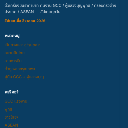
ตั๋วเครื่องบินราคาบาท คนงาน GCC / ผู้แสวงบุญพุทธ / ครอบครัวต่าง
ประเทศ / ASEAN — อัปเดตทุกวัน
อัปเดตเมื่อ สิงหาคม 2026
หมวดหมู่
เส้นทางและ city-pair
สนามบินไทย
สายการบิน
ตั๋วถูกจากกรุงเทพฯ
คู่มือ GCC + ผู้แสวงบุญ
คอริดอร์
GCC แรงงาน
พุทธ
ชาวไทยฯ
ASEAN