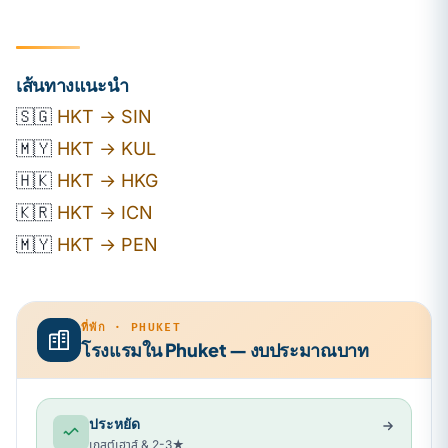
เส้นทางแนะนำ
🇸🇬
HKT → SIN
🇲🇾
HKT → KUL
🇭🇰
HKT → HKG
🇰🇷
HKT → ICN
🇲🇾
HKT → PEN
ที่พัก · PHUKET
โรงแรมใน Phuket — งบประมาณบาท
ประหยัด
เกสต์เฮาส์ & 2-3★