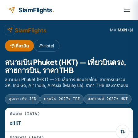
ข้ามไปยังเนื้อหา
SiamFlights
.
SiamFlights
MX
·
MXN
($)
เที่ยวบิน
Hotel
สนามบิน Phuket (HKT) — เที่ยวบินตรง,
สายการบิน, ราคา THB
สนามบิน Phuket (HKT) — 20 เส้นทางเชื่อมจากไทย, สายการบินรวม
3K, IndiGo, Air India, AirAsia (Malaysia). ราคา THB และตารางบิน.
อุมเราะห์
→ JED
ตรุษจีน 2027
→ TPE
สงกรานต์ 2027
→ HKT
ต้นทาง (IATA)
ปลายทาง (IATA)