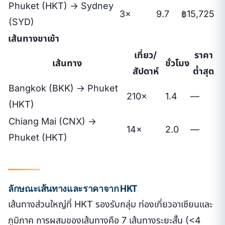
Phuket (HKT) → Sydney
3×
9.7
฿15,725
(SYD)
เส้นทางขาเข้า
เที่ยว/
ราคา
เส้นทาง
ชั่วโมง
สัปดาห์
ต่ำสุด
Bangkok (BKK) → Phuket
210×
1.4
—
(HKT)
Chiang Mai (CNX) →
14×
2.0
—
Phuket (HKT)
ลักษณะเส้นทางและราคาจาก HKT
เส้นทางส่วนใหญ่ที่ HKT รองรับกลุ่ม ท่องเที่ยวอาเซียนและ
ภูมิภาค การผสมของเส้นทางคือ 7 เส้นทางระยะสั้น (<4