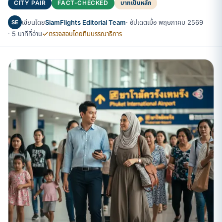
CITY PAIR
FACT-CHECKED
บาทเป็นหลัก
เขียนโดย
SiamFlights Editorial Team
· อัปเดตเมื่อ พฤษภาคม 2569
SE
· 5 นาทีที่อ่าน
ตรวจสอบโดยทีมบรรณาธิการ