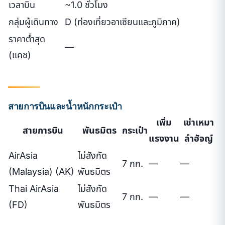
เวลาบิน
~1.0 ชั่วโมง
กลุ่มผู้เดินทาง
D (ท่องเที่ยวอาเซียนและภูมิภาค)
ราคาต่ำสุด
—
(แคช)
สายการบินและน้ำหนักกระเป๋า
เพิ่ม
เช่าเหมา
สายการบิน
พันธมิตร
กระเป๋า
แรงงาน
ลำฮัจญ์
AirAsia
ไม่สังกัด
7 กก.
—
—
(Malaysia) (AK)
พันธมิตร
Thai AirAsia
ไม่สังกัด
7 กก.
—
—
(FD)
พันธมิตร