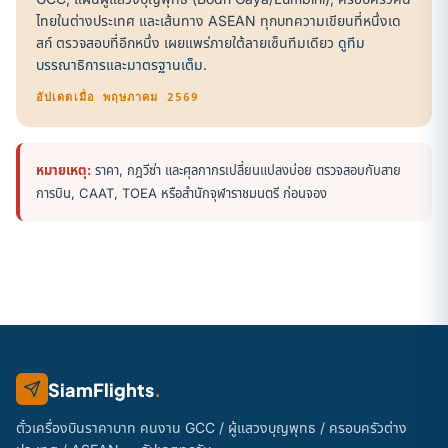
ไทยในต่างประเทศ และเส้นทาง ASEAN ทุกบทความเขียนที่หนึ่งเด
สก์ ตรวจสอบที่อีกหนึ่ง เผยแพร่ภายใต้ลายเซ็นทีมเดียว
ดูทีม
บรรณาธิการและมาตรฐานเต็ม
.
อัปเดตเมื่อ พฤษภาคม 2569
หมายเหตุ:
ราคา, กฎวีซ่า และศุลกากรเปลี่ยนแปลงบ่อย ตรวจสอบกับสาย
การบิน, CAAT, TOEA หรือสำนักจุฬาราชมนตรี ก่อนจอง
SiamFlights
.
ตั๋วเครื่องบินราคาบาท คนงาน GCC / ผู้แสวงบุญพุทธ / ครอบครัวต่าง