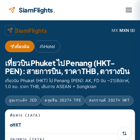
ข้ามไปยังเนื้อหา
SiamFlights
.
SiamFlights
MX
·
MXN
($)
เที่ยวบิน
Hotel
เที่ยวบิน Phuket ไป Penang (HKT-
PEN): สายการบิน, ราคา THB, ตารางบิน
เที่ยวบิน Phuket (HKT) ไป Penang (PEN): AK, FD บิน ~21/สัปดาห์,
1.0 ชม. ราคา THB, เส้นทาง ASEAN + Songkran
อุมเราะห์
→ JED
ตรุษจีน 2027
→ TPE
สงกรานต์ 2027
→ HKT
ต้นทาง (IATA)
ปลายทาง (IATA)