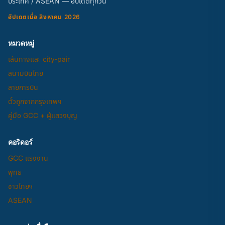
ประเทศ / ASEAN — อัปเดตทุกวัน
อัปเดตเมื่อ สิงหาคม 2026
หมวดหมู่
เส้นทางและ city-pair
สนามบินไทย
สายการบิน
ตั๋วถูกจากกรุงเทพฯ
คู่มือ GCC + ผู้แสวงบุญ
คอริดอร์
GCC แรงงาน
พุทธ
ชาวไทยฯ
ASEAN