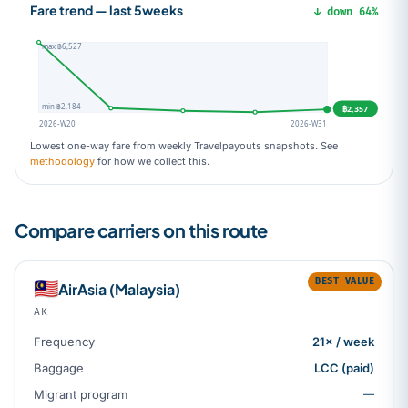
Fare trend — last 5weeks
↓ down 64%
max ฿6,527
min ฿2,184
฿2,357
2026-W20
2026-W31
Lowest one-way fare from weekly Travelpayouts snapshots. See
methodology
for how we collect this.
Compare carriers on this route
BEST VALUE
🇲🇾
AirAsia (Malaysia)
AK
Frequency
21× / week
Baggage
LCC (paid)
Migrant program
—