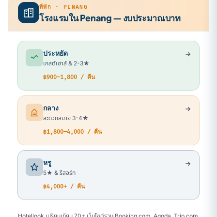
ที่พัก · PENANG
โรงแรมใน Penang — งบประมาณบาท
ประหยัด
เกสต์เฮาส์ & 2-3★
฿900–1,800 / คืน
กลาง
สะดวกสบาย 3-4★
฿1,800–4,000 / คืน
หรู
5★ & รีสอร์ท
฿4,000+ / คืน
Hotellook เปรียบเทียบ 70+ เว็บไซต์รวม Booking.com, Agoda, Trip.com