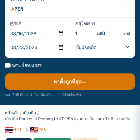
วันที่
ผู้โดยสาร
adt
chd
เฉพาะเที่ยวบินตรง
หาตั๋วถูกที่สุด
→
ราคา THB เรียลไทม์ · ลิงก์พันธมิตร — ไม่มีค่าใช้จ่ายเพิ่ม
หน้าหลัก
/
เที่ยวบิน
/
เที่ยวบิน Phuket ไป Penang (HKT-PEN): สายการบิน, ราคา THB, ตารางบิน
🇹🇭
🇲🇾
→
HKT
PEN