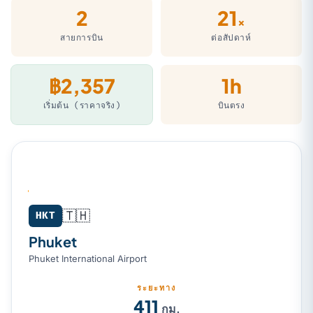
2
21
×
สายการบิน
ต่อสัปดาห์
฿2,357
1h
เริ่มต้น (ราคาจริง)
บินตรง
🇹🇭
Phuket (HKT) → Penang (PEN)
HKT
Phuket
Phuket International Airport
ระยะทาง
411
กม.