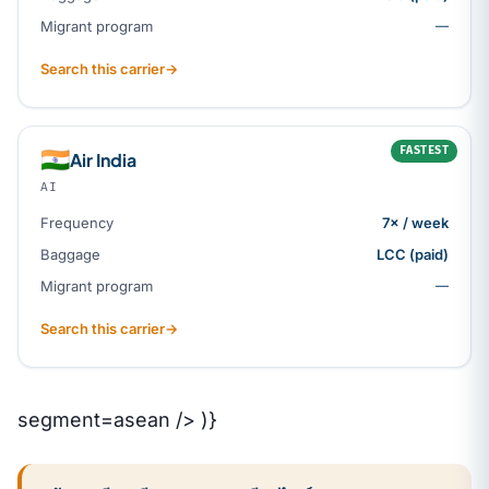
Migrant program
—
Search this carrier
→
FASTEST
🇮🇳
Air India
AI
Frequency
7× / week
Baggage
LCC (paid)
Migrant program
—
Search this carrier
→
segment=asean /> )}