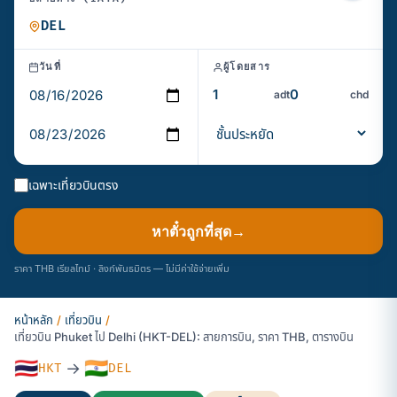
วันที่
ผู้โดยสาร
adt
chd
เฉพาะเที่ยวบินตรง
หาตั๋วถูกที่สุด
→
ราคา THB เรียลไทม์ · ลิงก์พันธมิตร — ไม่มีค่าใช้จ่ายเพิ่ม
หน้าหลัก
/
เที่ยวบิน
/
เที่ยวบิน Phuket ไป Delhi (HKT-DEL): สายการบิน, ราคา THB, ตารางบิน
🇹🇭
🇮🇳
→
HKT
DEL