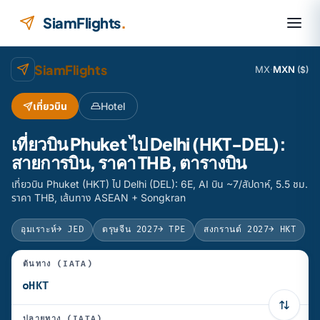
ข้ามไปยังเนื้อหา
SiamFlights
.
SiamFlights
MX
·
MXN
($)
เที่ยวบิน
Hotel
เที่ยวบิน Phuket ไป Delhi (HKT-DEL):
สายการบิน, ราคา THB, ตารางบิน
เที่ยวบิน Phuket (HKT) ไป Delhi (DEL): 6E, AI บิน ~7/สัปดาห์, 5.5 ชม.
ราคา THB, เส้นทาง ASEAN + Songkran
อุมเราะห์
→ JED
ตรุษจีน 2027
→ TPE
สงกรานต์ 2027
→ HKT
ต้นทาง (IATA)
ปลายทาง (IATA)