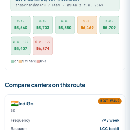
อ้างอิงราคาที่ติดตาม 7 เดือน · อัปเดต 2 ส.ค. 2569
ส.ค.
ก.ย.
ต.ค.
พ.ย.
ธ.ค.
฿5,660
฿5,703
฿5,850
฿6,169
฿5,709
ม.ค.
'27
มี.ค.
'27
฿5,407
฿6,874
ถูก
ปานกลาง
แพง
Compare carriers on this route
BEST VALUE
🇮🇳
IndiGo
6E
Frequency
7× / week
Baggage
LCC (paid)