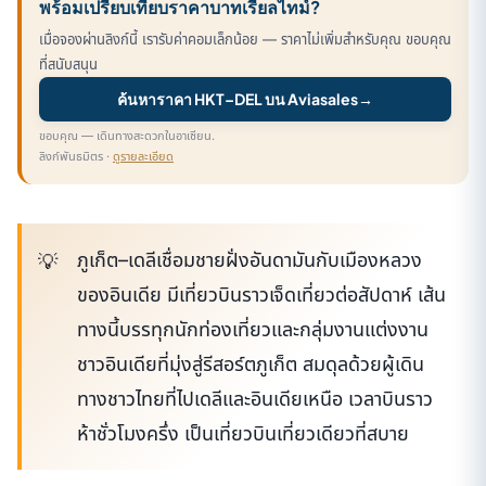
พร้อมเปรียบเทียบราคาบาทเรียลไทม์?
เมื่อจองผ่านลิงก์นี้ เรารับค่าคอมเล็กน้อย — ราคาไม่เพิ่มสำหรับคุณ ขอบคุณ
ที่สนับสนุน
ค้นหาราคา HKT–DEL บน Aviasales
→
ขอบคุณ — เดินทางสะดวกในอาเซียน.
ลิงก์พันธมิตร ·
ดูรายละเอียด
ภูเก็ต–เดลีเชื่อมชายฝั่งอันดามันกับเมืองหลวง
ของอินเดีย มีเที่ยวบินราวเจ็ดเที่ยวต่อสัปดาห์ เส้น
ทางนี้บรรทุกนักท่องเที่ยวและกลุ่มงานแต่งงาน
ชาวอินเดียที่มุ่งสู่รีสอร์ตภูเก็ต สมดุลด้วยผู้เดิน
ทางชาวไทยที่ไปเดลีและอินเดียเหนือ เวลาบินราว
ห้าชั่วโมงครึ่ง เป็นเที่ยวบินเที่ยวเดียวที่สบาย