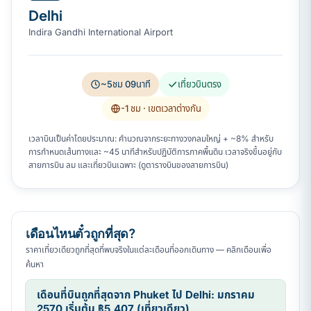
Delhi
Indira Gandhi International Airport
~5ชม 09นาที
เที่ยวบินตรง
-1 ชม
· เขตเวลาต่างกัน
เวลาบินเป็นค่าโดยประมาณ: คำนวณจากระยะทางวงกลมใหญ่ + ~8% สำหรับ
การกำหนดเส้นทางและ ~45 นาทีสำหรับปฏิบัติการภาคพื้นดิน เวลาจริงขึ้นอยู่กับ
สายการบิน ลม และเที่ยวบินเฉพาะ (ดูตารางบินของสายการบิน)
เดือนไหนตั๋วถูกที่สุด?
ราคาเที่ยวเดียวถูกที่สุดที่พบจริงในแต่ละเดือนที่ออกเดินทาง — คลิกเดือนเพื่อ
ค้นหา
เดือนที่บินถูกที่สุดจาก Phuket ไป Delhi: มกราคม
2570 เริ่มต้น ฿5,407 (เที่ยวเดียว)