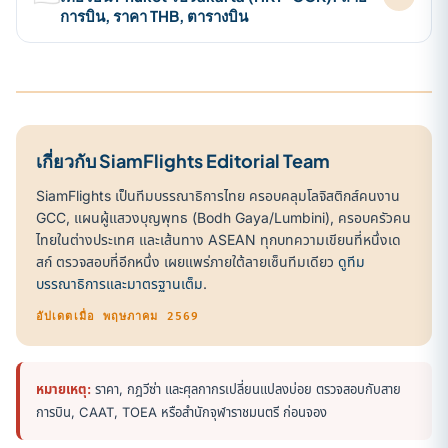
การบิน, ราคา THB, ตารางบิน
เกี่ยวกับ SiamFlights Editorial Team
SiamFlights เป็นทีมบรรณาธิการไทย ครอบคลุมโลจิสติกส์คนงาน
GCC, แผนผู้แสวงบุญพุทธ (Bodh Gaya/Lumbini), ครอบครัวคน
ไทยในต่างประเทศ และเส้นทาง ASEAN ทุกบทความเขียนที่หนึ่งเด
สก์ ตรวจสอบที่อีกหนึ่ง เผยแพร่ภายใต้ลายเซ็นทีมเดียว
ดูทีม
บรรณาธิการและมาตรฐานเต็ม
.
อัปเดตเมื่อ พฤษภาคม 2569
หมายเหตุ:
ราคา, กฎวีซ่า และศุลกากรเปลี่ยนแปลงบ่อย ตรวจสอบกับสาย
การบิน, CAAT, TOEA หรือสำนักจุฬาราชมนตรี ก่อนจอง