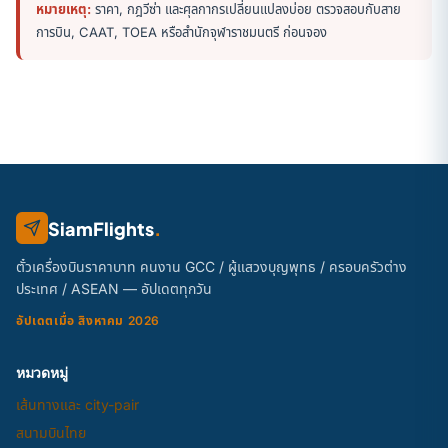
หมายเหตุ:
ราคา, กฎวีซ่า และศุลกากรเปลี่ยนแปลงบ่อย ตรวจสอบกับสาย
การบิน, CAAT, TOEA หรือสำนักจุฬาราชมนตรี ก่อนจอง
SiamFlights
.
ตั๋วเครื่องบินราคาบาท คนงาน GCC / ผู้แสวงบุญพุทธ / ครอบครัวต่าง
ประเทศ / ASEAN — อัปเดตทุกวัน
อัปเดตเมื่อ สิงหาคม 2026
หมวดหมู่
เส้นทางและ city-pair
สนามบินไทย