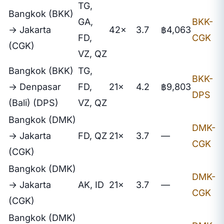
TG,
Bangkok (BKK)
GA,
BKK-
→ Jakarta
42×
3.7
฿4,063
FD,
CGK
(CGK)
VZ, QZ
Bangkok (BKK)
TG,
BKK-
→ Denpasar
FD,
21×
4.2
฿9,803
DPS
(Bali) (DPS)
VZ, QZ
Bangkok (DMK)
DMK-
→ Jakarta
FD, QZ
21×
3.7
—
CGK
(CGK)
Bangkok (DMK)
DMK-
→ Jakarta
AK, ID
21×
3.7
—
CGK
(CGK)
Bangkok (DMK)