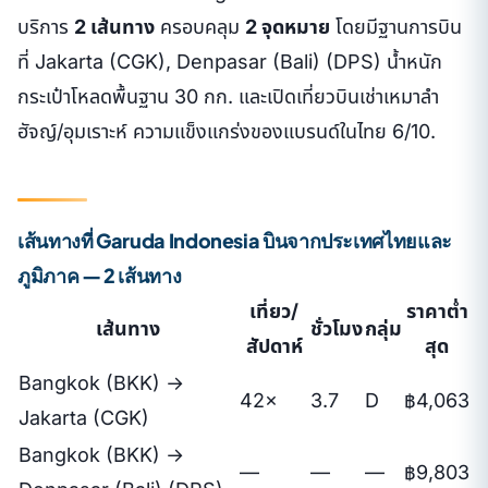
บริการ
2 เส้นทาง
ครอบคลุม
2 จุดหมาย
โดยมีฐานการบิน
ที่ Jakarta (CGK), Denpasar (Bali) (DPS) น้ำหนัก
กระเป๋าโหลดพื้นฐาน 30 กก. และเปิดเที่ยวบินเช่าเหมาลำ
ฮัจญ์/อุมเราะห์ ความแข็งแกร่งของแบรนด์ในไทย 6/10.
เส้นทางที่ Garuda Indonesia บินจากประเทศไทยและ
ภูมิภาค — 2 เส้นทาง
เที่ยว/
ราคาต่ำ
เส้นทาง
ชั่วโมง
กลุ่ม
สัปดาห์
สุด
Bangkok (BKK) →
42×
3.7
D
฿4,063
Jakarta (CGK)
Bangkok (BKK) →
—
—
—
฿9,803