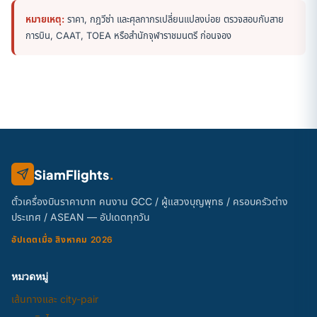
หมายเหตุ:
ราคา, กฎวีซ่า และศุลกากรเปลี่ยนแปลงบ่อย ตรวจสอบกับสาย
การบิน, CAAT, TOEA หรือสำนักจุฬาราชมนตรี ก่อนจอง
SiamFlights
.
ตั๋วเครื่องบินราคาบาท คนงาน GCC / ผู้แสวงบุญพุทธ / ครอบครัวต่าง
ประเทศ / ASEAN — อัปเดตทุกวัน
อัปเดตเมื่อ สิงหาคม 2026
หมวดหมู่
เส้นทางและ city-pair