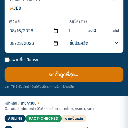
วันที่
ผู้โดยสาร
adt
chd
เฉพาะเที่ยวบินตรง
หาตั๋วถูกที่สุด
→
ราคา THB เรียลไทม์ · ลิงก์พันธมิตร — ไม่มีค่าใช้จ่ายเพิ่ม
หน้าหลัก
/
สายการบิน
/
Garuda Indonesia (GA) — เส้นทางจากไทย, กระเป๋า, ราคา
AIRLINE
FACT-CHECKED
บาทเป็นหลัก