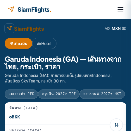
ข้ามไปยังเนื้อหา
SiamFlights
.
SiamFlights
MX
·
MXN
($)
เที่ยวบิน
Hotel
Garuda Indonesia (GA) — เส้นทางจาก
ไทย, กระเป๋า, ราคา
Garuda Indonesia (GA): สายการบินเต็มรูปแบบจากIndonesia,
พันธมิตร SkyTeam, กระเป๋า 30 กก.
อุมเราะห์
→ JED
ตรุษจีน 2027
→ TPE
สงกรานต์ 2027
→ HKT
ต้นทาง (IATA)
ปลายทาง (IATA)