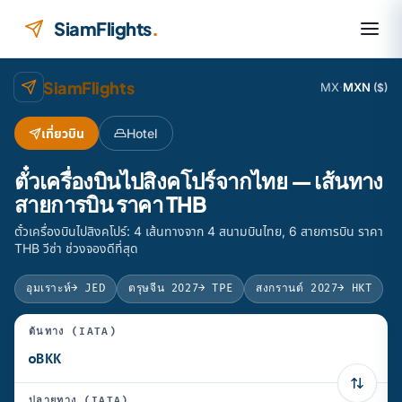
ข้ามไปยังเนื้อหา
SiamFlights
.
SiamFlights
MX
·
MXN
($)
เที่ยวบิน
Hotel
ตั๋วเครื่องบินไปสิงคโปร์จากไทย — เส้นทาง
สายการบิน ราคา THB
ตั๋วเครื่องบินไปสิงคโปร์: 4 เส้นทางจาก 4 สนามบินไทย, 6 สายการบิน ราคา
THB วีซ่า ช่วงจองดีที่สุด
อุมเราะห์
→ JED
ตรุษจีน 2027
→ TPE
สงกรานต์ 2027
→ HKT
ต้นทาง (IATA)
ปลายทาง (IATA)