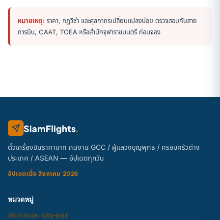
หมายเหตุ:
ราคา, กฎวีซ่า และศุลกากรเปลี่ยนแปลงบ่อย ตรวจสอบกับสาย
การบิน, CAAT, TOEA หรือสำนักจุฬาราชมนตรี ก่อนจอง
SiamFlights
.
ตั๋วเครื่องบินราคาบาท คนงาน GCC / ผู้แสวงบุญพุทธ / ครอบครัวต่าง
ประเทศ / ASEAN — อัปเดตทุกวัน
อัปเดตเมื่อ สิงหาคม 2026
หมวดหมู่
เส้นทางและ city-pair