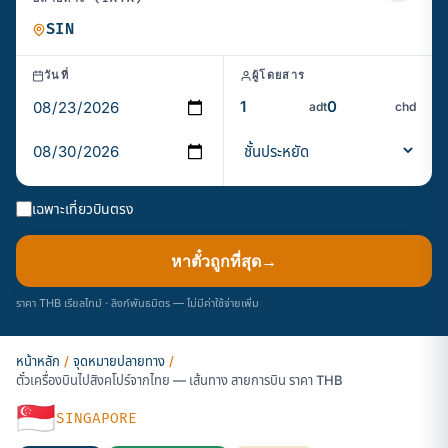
วันที่
ผู้โดยสาร
adt
chd
เฉพาะเที่ยวบินตรง
หาตั๋วถูกที่สุด
→
ราคา THB เรียลไทม์ · ลิงก์พันธมิตร — ไม่มีค่าใช้จ่ายเพิ่ม
หน้าหลัก
/
จุดหมายปลายทาง
/
ตั๋วเครื่องบินไปสิงคโปร์จากไทย — เส้นทาง สายการบิน ราคา THB
🇸🇬
SINGAPORE