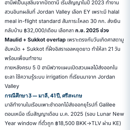
ฮานีฟเป็นมุสลิมจากปัตตานี เริ่มสัญญาในปี 2023 ทำงาน
สวนอินทผลัมที่ Jordan Valley เลือก EY เพราะมี halal
meal in-flight standard สัมภาระโหลด 30 กก. ส่งเงิน
กลับบ้าน ฿32,000/เดือน เลือกลา
ก.ย. 2025 ช่วง
Maulid + Sukkot overlap
เพราะตรงกับวันเกิดศาสดามู
ฮัมหมัด + Sukkot ที่ฝั่งอิสราเอลหยุดยาว ทำให้ลา 21 วัน
พร้อมเพื่อนทำงาน
ภายหลังครบ 5 ปี ฮานีฟวางแผนเปิดสวนผลไม้ส่งออกใน
ยะลา ใช้ความรู้ระบบ irrigation ที่เรียนมาจาก Jordan
Valley
กรณีศึกษา 3 — มาลี, 41 ปี, ศรีสะเกษ
มาลีทำงานในเรือนเพาะชำดอกไม้ส่งออกยุโรปที่ Galilee
ตอนเหนือ เริ่มสัญญาเดือน ม.ค. 2025 (รอบ Lunar New
Year window ที่ตั๋วถูก ฿18,500 BKK→TLV ผ่าน KE)