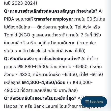
ในปี 2023-2024)
Q: หากนายจ้างเลิกจ้างก่อนครบสัญญา ทำอย่างไร?
A:
PIBA อนุญาตให้
transfer employer
ภายใน 90 วันโดย
ไม่ต้องกลับไทย — ติดต่อสถานทูตไทยใน Tel Aviv หรือ
Tomid (NGO ดูแลคนงานต่างชาติ) ภายใน 7 วันที่ได้รับ
ใบบอกเลิกจ้าง ห้ามอยู่เกินกำหนดเด็ดขาด (irregular
status = ติด blacklist กลับเข้าอิสราเอลไม่ได้)
Q: เงินเดือนจริง ๆ เท่าไรหลังหักทุกอย่าง?
A: ค่าจ้าง
gross ₪5,880-6,500/เดือน หักภาษี ~₪650, ประกัน
สังคม ~₪320, ที่พักนายจ้างหัก ~₪450, น้ำไฟ ~₪150
เหลือสุทธิ
₪4,300-4,950/เดือน
(≈ ฿43,000-
49,500 ที่อัตราแลกเปลี่ยน 10 บาท/ชีเกล)
Q: ส่งเงินกลับไทยอย่างไรประหยัดที่สุด?
A: ใช้ Bank
Sections
Hapoalim หรือ Bank Leumi โอนเข้าธนาคารกรุงเทพ/