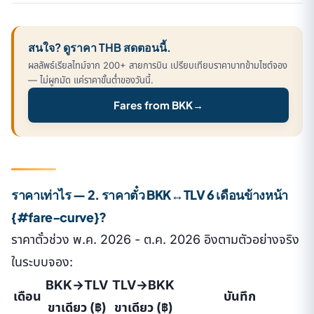
สนใจ? ดูราคา THB สดตอนนี้.
ผลลัพธ์เรียลไทม์จาก 200+ สายการบิน เปรียบเทียบราคาบาทข้ามไซต์จอง
— ไม่ผูกมัด แค่ราคาขั้นต่ำของวันนี้.
Fares from BKK
→
ราคาเท่าไร — 2. ราคาตั๋ว BKK↔TLV 6 เดือนข้างหน้า
{#fare-curve}?
ราคาตั๋วช่วง พ.ค. 2026 - ต.ค. 2026 อิงตามตัวอย่างจริง
ในระบบจอง:
BKK→TLV
TLV→BKK
เดือน
บันทึก
ขาเดียว (฿)
ขาเดียว (฿)