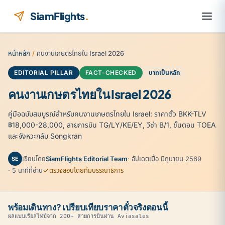
ข้ามไปยังเนื้อหา
SiamFlights
.
หน้าหลัก
/
คนงานเกษตรไทยใน Israel 2026
EDITORIAL PILLAR
FACT-CHECKED
บาทเป็นหลัก
คนงานเกษตรไทยใน Israel 2026
คู่มือฉบับสมบูรณ์สำหรับคนงานเกษตรไทยใน Israel: ราคาตั๋ว BKK-TLV
฿18,000-28,000, สายการบิน TG/LY/KE/EY, วีซ่า B/1, ขั้นตอน TOEA
และจังหวะกลับ Songkran
เขียนโดย
SiamFlights Editorial Team
· อัปเดตเมื่อ มิถุนายน 2569
SE
· 5 นาทีที่อ่าน
ตรวจสอบโดยทีมบรรณาธิการ
พร้อมเดินทาง? เปรียบเทียบราคาตั๋วจริงตอนนี้
ผลแบบเรียลไทม์จาก 200+ สายการบินผ่าน Aviasales