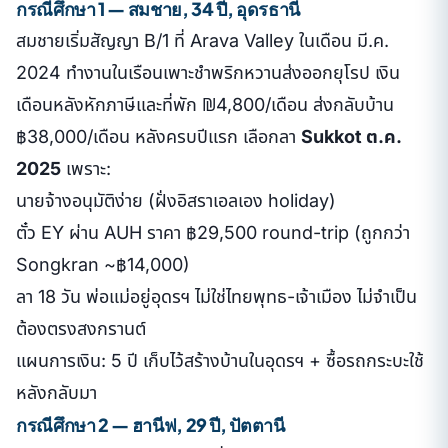
กรณีศึกษา 1 — สมชาย, 34 ปี, อุดรธานี
สมชายเริ่มสัญญา B/1 ที่ Arava Valley ในเดือน มี.ค.
2024 ทำงานในเรือนเพาะชำพริกหวานส่งออกยุโรป เงิน
เดือนหลังหักภาษีและที่พัก ₪4,800/เดือน ส่งกลับบ้าน
฿38,000/เดือน หลังครบปีแรก เลือกลา
Sukkot ต.ค.
2025
เพราะ:
นายจ้างอนุมัติง่าย (ฝั่งอิสราเอลเอง holiday)
ตั๋ว EY ผ่าน AUH ราคา ฿29,500 round-trip (ถูกกว่า
Songkran ~฿14,000)
ลา 18 วัน พ่อแม่อยู่อุดรฯ ไม่ใช่ไทยพุทธ-เจ้าเมือง ไม่จำเป็น
ต้องตรงสงกรานต์
แผนการเงิน: 5 ปี เก็บไว้สร้างบ้านในอุดรฯ + ซื้อรถกระบะใช้
หลังกลับมา
กรณีศึกษา 2 — ฮานีฟ, 29 ปี, ปัตตานี