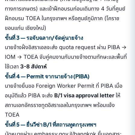
ทางการเกษตร) และเข้าฝึกอบรมก่อนเดินทาง 4 วันที่ศูนย์
ฝึกอบรม TOEA ในกรุงเทพฯ หรือศูนย์ภูมิภาค (โคราช
ขอนแก่น เชียงใหม่)
ขั้นที่ 3 — รอจับฉลาก/จัดคู่นายจ้าง
นายจ้างฝั่งอิสราเอลจะส่ง quota request ผ่าน PIBA →
IOM → TOEA จับคู่คนงานกับนายจ้างตามทักษะและพื้นที่
ใช้เวลา
3-8 สัปดาห์
ขั้นที่ 4 — Permit จากนายจ้าง (PIBA)
นายจ้างยื่นขอ Foreign Worker Permit ที่ PIBA เมื่อ
อนุมัติแล้ว PIBA จะส่ง
B/1 visa approval letter
ให้
สถานเอกอัครราชทูตอิสราเอลในกรุงเทพฯ พร้อมแจ้ง
TOEA
ขั้นที่ 5 — ยื่นวีซ่า B/1 ที่สถานทูตกรุงเทพฯ
นัดหมายผ่าน embassy.gov.il/bangkok ยื่นเอกสาร: