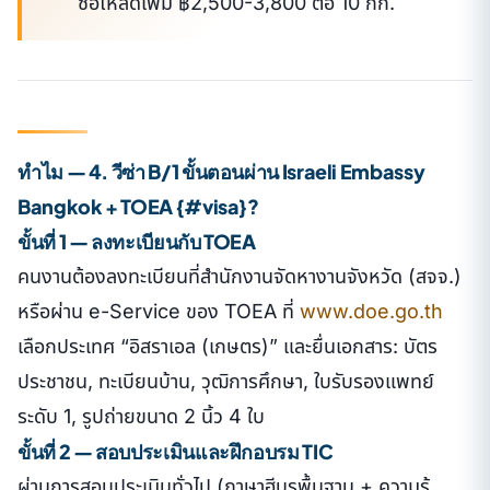
ซื้อโหลดเพิ่ม ฿2,500-3,800 ต่อ 10 กก.
ทำไม — 4. วีซ่า B/1 ขั้นตอนผ่าน Israeli Embassy
Bangkok + TOEA {#visa}?
ขั้นที่ 1 — ลงทะเบียนกับ TOEA
คนงานต้องลงทะเบียนที่สำนักงานจัดหางานจังหวัด (สจจ.)
หรือผ่าน e-Service ของ TOEA ที่
www.doe.go.th
เลือกประเทศ “อิสราเอล (เกษตร)” และยื่นเอกสาร: บัตร
ประชาชน, ทะเบียนบ้าน, วุฒิการศึกษา, ใบรับรองแพทย์
ระดับ 1, รูปถ่ายขนาด 2 นิ้ว 4 ใบ
ขั้นที่ 2 — สอบประเมินและฝึกอบรม TIC
ผ่านการสอบประเมินทั่วไป (ภาษาฮีบรูพื้นฐาน + ความรู้