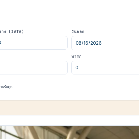
ทาง (IATA)
วันออก
ทารก
มสำหรับคุณ