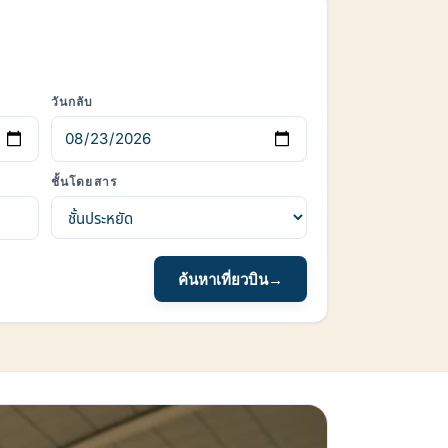
วันกลับ
ชั้นโดยสาร
ค้นหาเที่ยวบิน
→