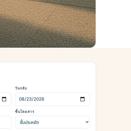
วันกลับ
ชั้นโดยสาร