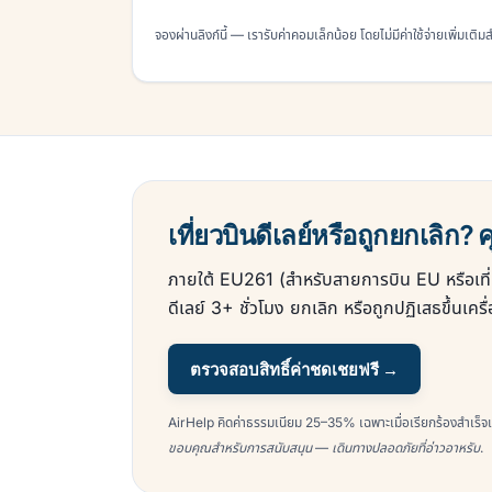
จองผ่านลิงก์นี้ — เรารับค่าคอมเล็กน้อย โดยไม่มีค่าใช้จ่ายเพิ่มเติ
เที่ยวบินดีเลย์หรือถูกยกเลิก?
ภายใต้ EU261 (สำหรับสายการบิน EU หรือเ
ดีเลย์ 3+ ชั่วโมง ยกเลิก หรือถูกปฏิเสธขึ้นเค
ตรวจสอบสิทธิ์ค่าชดเชยฟรี →
AirHelp คิดค่าธรรมเนียม 25–35% เฉพาะเมื่อเรียกร้องสำเร็จเท่
ขอบคุณสำหรับการสนับสนุน — เดินทางปลอดภัยที่อ่าวอาหรับ.