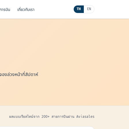
นการบิน
เกี่ยวกับเรา
TH
EN
่วงหน้ากี่สัปดาห์
ผลแบบเรียลไทม์จาก 200+ สายการบินผ่าน Aviasales