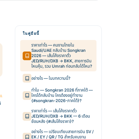
ในคู่มือนี้
ราคาเท่าไร — คนงานไทยใน
Saudi/UAE กลับบ้าน Songkran
2026 — เส้นโค้งราคาตั๋ว
JED/RUH/DXB → BKK, สายการบิน
ไหนคุ้ม, รวม Umrah ก่อนกลับได้ไหม?
อย่างไร — ในบทความนี้?
ทำไม — Songkran 2026 ที่ภาคใต้ —
ใครได้กลับบ้าน ใครต้องอยู่ทำงาน
{#songkran-2026-ภาคใต้}?
B
ราคาเท่าไร — เส้นโค้งราคาตั๋ว
JED/RUH/DXB → BKK — 6 เดือน
ย้อนหลัง {#เส้นโค้งราคา}?
อย่างไร — เปรียบเทียบสายการบิน SV /
EK / EY / QR / TG สำหรับคนงาน