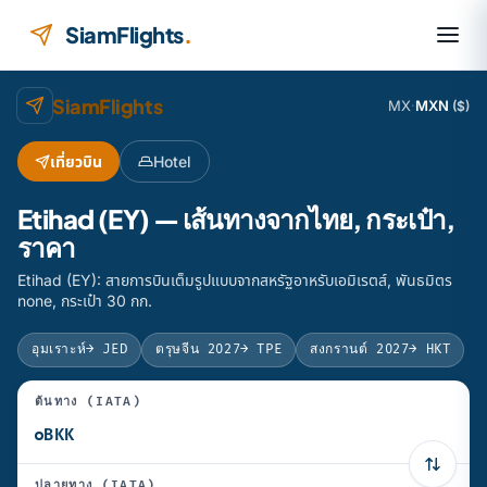
ข้ามไปยังเนื้อหา
SiamFlights
.
SiamFlights
MX
·
MXN
($)
เที่ยวบิน
Hotel
Etihad (EY) — เส้นทางจากไทย, กระเป๋า,
ราคา
Etihad (EY): สายการบินเต็มรูปแบบจากสหรัฐอาหรับเอมิเรตส์, พันธมิตร
none, กระเป๋า 30 กก.
อุมเราะห์
→ JED
ตรุษจีน 2027
→ TPE
สงกรานต์ 2027
→ HKT
ต้นทาง (IATA)
ปลายทาง (IATA)