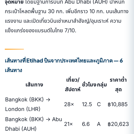
จุดหมาย
โดยมีฐานการบินที่ Abu Dhabi (AUH) น้ำหนัก
กระเป๋าโหลดพื้นฐาน 30 กก. เพิ่มอีกราว 10 กก. บนเส้นทาง
แรงงาน และเปิดเที่ยวบินเช่าเหมาลำฮัจญ์/อุมเราะห์ ความ
แข็งแกร่งของแบรนด์ในไทย 7/10.
เส้นทางที่ Etihad บินจากประเทศไทยและภูมิภาค — 6
เส้นทาง
เที่ยว/
ราคาต่ำ
เส้นทาง
ชั่วโมง
กลุ่ม
สัปดาห์
สุด
Bangkok (BKK) →
28×
12.5
C
฿10,885
London (LHR)
Bangkok (BKK) → Abu
21×
6.6
A
฿20,623
Dhabi (AUH)