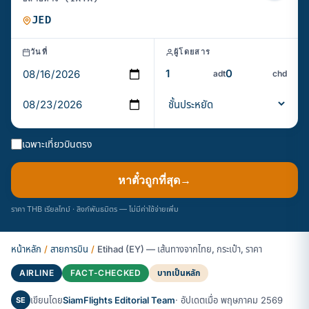
วันที่
ผู้โดยสาร
adt
chd
เฉพาะเที่ยวบินตรง
หาตั๋วถูกที่สุด
→
ราคา THB เรียลไทม์ · ลิงก์พันธมิตร — ไม่มีค่าใช้จ่ายเพิ่ม
หน้าหลัก
/
สายการบิน
/
Etihad (EY) — เส้นทางจากไทย, กระเป๋า, ราคา
AIRLINE
FACT-CHECKED
บาทเป็นหลัก
เขียนโดย
SiamFlights Editorial Team
· อัปเดตเมื่อ พฤษภาคม 2569
SE