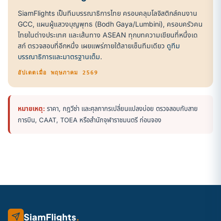
SiamFlights เป็นทีมบรรณาธิการไทย ครอบคลุมโลจิสติกส์คนงาน
GCC, แผนผู้แสวงบุญพุทธ (Bodh Gaya/Lumbini), ครอบครัวคน
ไทยในต่างประเทศ และเส้นทาง ASEAN ทุกบทความเขียนที่หนึ่งเด
สก์ ตรวจสอบที่อีกหนึ่ง เผยแพร่ภายใต้ลายเซ็นทีมเดียว
ดูทีม
บรรณาธิการและมาตรฐานเต็ม
.
อัปเดตเมื่อ พฤษภาคม 2569
หมายเหตุ:
ราคา, กฎวีซ่า และศุลกากรเปลี่ยนแปลงบ่อย ตรวจสอบกับสาย
การบิน, CAAT, TOEA หรือสำนักจุฬาราชมนตรี ก่อนจอง
SiamFlights
.