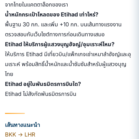
จากไทยในแคตตาล็อกของเรา
น้ำหนักกระเป๋าโหลดของ Etihad เท่าไหร่?
พื้นฐาน 30 กก. และเพิ่ม +10 กก. บนเส้นทางแรงงาน
ตรวจสอบกับเว็บไซต์ทางการก่อนเดินทางเสมอ
Etihad ให้บริการผู้แสวงบุญฮัจญ์/อุมเราะห์ไหม?
ให้บริการ Etihad มีเที่ยวบิน/แพ็กเกจเช่าเหมาลำฮัจญ์และอุ
มเราะห์ พร้อมสิทธิ์น้ำหนักและน้ำซัมซัมสำหรับผู้แสวงบุญ
ไทย
Etihad อยู่ในพันธมิตรการบินใด?
Etihad ไม่สังกัดพันธมิตรการบิน
เส้นทางแนะนำ
BKK → LHR