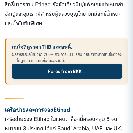
สิทธิ์มาตรฐาน Etihad ยังจัดเที่ยวบิน/แพ็กเกจเช่าเหมาลำ
ฮัจญ์และอุมเราะห์สำหรับผู้แสวงบุญไทย มักมีสิทธิ์น้ำหนัก
และน้ำซัมซัมพิเศษ
สนใจ? ดูราคา THB สดตอนนี้.
ผลลัพธ์เรียลไทม์จาก 200+ สายการบิน เปรียบเทียบราคาบาทข้ามไซต์จอง
— ไม่ผูกมัด แค่ราคาขั้นต่ำของวันนี้.
Fares from BKK
→
เครือข่ายและการจอง Etihad
เครือข่ายของ Etihad ในแคตตาล็อกนี้ครอบคลุม 6 จุด
หมายใน 3 ประเทศ ได้แก่ Saudi Arabia, UAE และ UK.