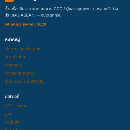
ตั๋วเครื่องบินราคาบาท คนงาน GCC / ผู้แสวงบุญพุทธ / ครอบครัวต่าง
ประเทศ / ASEAN — อัปเดตทุกวัน
อัปเดตเมื่อ สิงหาคม 2026
หมวดหมู่
เส้นทางและ city-pair
สนามบินไทย
สายการบิน
ตั๋วถูกจากกรุงเทพฯ
คู่มือ GCC + ผู้แสวงบุญ
คอริดอร์
GCC แรงงาน
พุทธ
ชาวไทยฯ