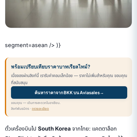
segment=asean /> )}
พร้อมเปรียบเทียบราคาบาทเรียลไทม์?
เมื่อจองผ่านลิงก์นี้ เรารับค่าคอมเล็กน้อย — ราคาไม่เพิ่มสำหรับคุณ ขอบคุณ
ที่สนับสนุน
ค้นหาราคาจาก BKK บน Aviasales
→
ขอบคุณ — เดินทางสะดวกในอาเซียน.
ลิงก์พันธมิตร ·
ดูรายละเอียด
ตั๋วเครื่องบินไป
South Korea
จากไทย: แคตตาล็อก