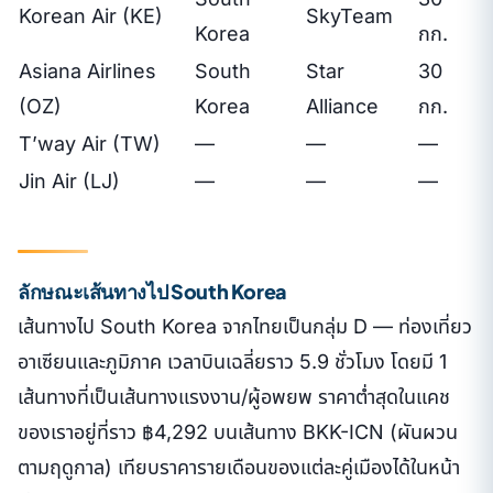
Korean Air (KE)
SkyTeam
Korea
กก.
Asiana Airlines
South
Star
30
(OZ)
Korea
Alliance
กก.
T’way Air (TW)
—
—
—
Jin Air (LJ)
—
—
—
ลักษณะเส้นทางไป South Korea
เส้นทางไป South Korea จากไทยเป็นกลุ่ม D — ท่องเที่ยว
อาเซียนและภูมิภาค เวลาบินเฉลี่ยราว 5.9 ชั่วโมง โดยมี 1
เส้นทางที่เป็นเส้นทางแรงงาน/ผู้อพยพ ราคาต่ำสุดในแคช
ของเราอยู่ที่ราว ฿4,292 บนเส้นทาง BKK-ICN (ผันผวน
ตามฤดูกาล) เทียบราคารายเดือนของแต่ละคู่เมืองได้ในหน้า