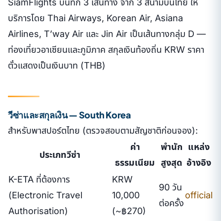
SiamFlights บันทึก 3 เส้นทาง จาก 3 สนามบินไทย ให้
บริการโดย Thai Airways, Korean Air, Asiana
Airlines, T’way Air และ Jin Air เป็นเส้นทางกลุ่ม D —
ท่องเที่ยวอาเซียนและภูมิภาค สกุลเงินท้องถิ่น KRW ราคา
ตั๋วแสดงเป็นเงินบาท (THB)
วีซ่าและสกุลเงิน — South Korea
สำหรับพาสปอร์ตไทย (ตรวจสอบตามสัญชาติก่อนจอง):
ค่า
พำนัก
แหล่ง
ประเภทวีซ่า
ธรรมเนียม
สูงสุด
อ้างอิง
K-ETA ที่ต้องการ
KRW
90 วัน
(Electronic Travel
10,000
official
ต่อครั้ง
Authorisation)
(~฿270)