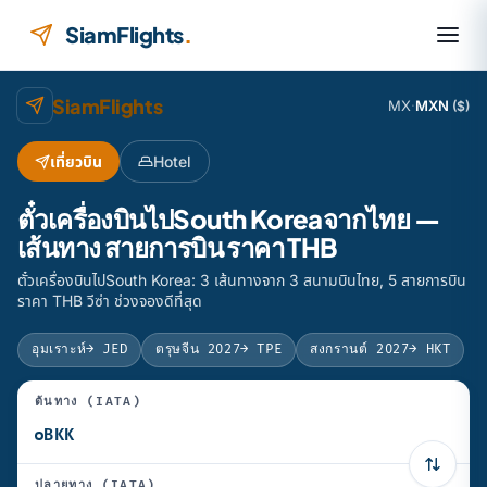
ข้ามไปยังเนื้อหา
SiamFlights
.
SiamFlights
MX
·
MXN
($)
เที่ยวบิน
Hotel
ตั๋วเครื่องบินไปSouth Koreaจากไทย —
เส้นทาง สายการบิน ราคา THB
ตั๋วเครื่องบินไปSouth Korea: 3 เส้นทางจาก 3 สนามบินไทย, 5 สายการบิน
ราคา THB วีซ่า ช่วงจองดีที่สุด
อุมเราะห์
→ JED
ตรุษจีน 2027
→ TPE
สงกรานต์ 2027
→ HKT
ต้นทาง (IATA)
ปลายทาง (IATA)