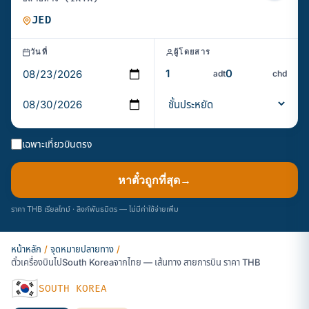
วันที่
ผู้โดยสาร
adt
chd
เฉพาะเที่ยวบินตรง
หาตั๋วถูกที่สุด
→
ราคา THB เรียลไทม์ · ลิงก์พันธมิตร — ไม่มีค่าใช้จ่ายเพิ่ม
หน้าหลัก
/
จุดหมายปลายทาง
/
ตั๋วเครื่องบินไปSouth Koreaจากไทย — เส้นทาง สายการบิน ราคา THB
🇰🇷
SOUTH KOREA