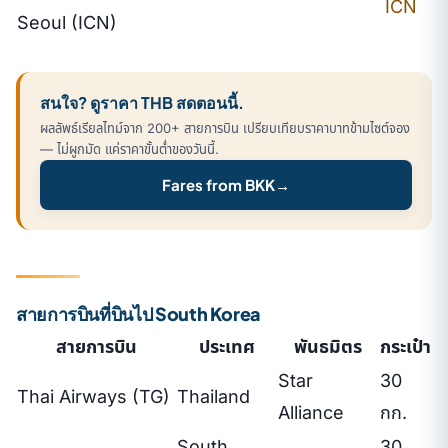
ICN
Seoul (ICN)
สนใจ? ดูราคา THB สดตอนนี้.
ผลลัพธ์เรียลไทม์จาก 200+ สายการบิน เปรียบเทียบราคาบาทข้ามไซต์จอง
— ไม่ผูกมัด แค่ราคาขั้นต่ำของวันนี้.
Fares from BKK
→
สายการบินที่บินไป South Korea
สายการบิน
ประเทศ
พันธมิตร
กระเป๋า
Star
30
Thai Airways (TG)
Thailand
Alliance
กก.
South
30