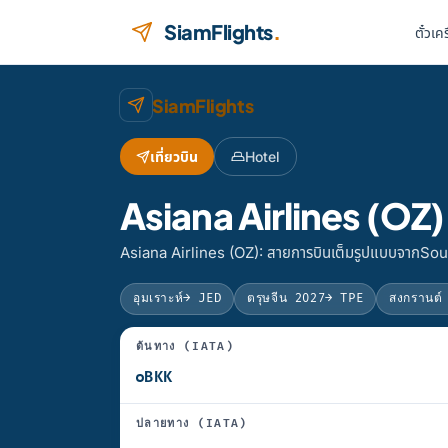
ข้ามไปยังเนื้อหา
SiamFlights
.
ตั๋วเค
SiamFlights
เที่ยวบิน
Hotel
Asiana Airlines (OZ)
Asiana Airlines (OZ): สายการบินเต็มรูปแบบจากSout
อุมเราะห์
→ JED
ตรุษจีน 2027
→ TPE
สงกรานต์
ต้นทาง (IATA)
ปลายทาง (IATA)