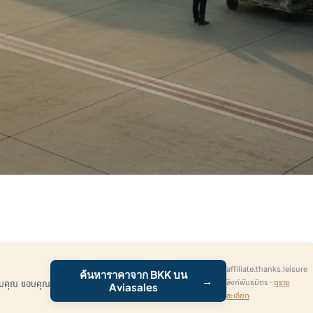
affiliate.thanks.leisure
ค้นหาราคาจาก BKK บน
→
ลิงก์พันธมิตร ·
ดูราย
หรับคุณ ขอบคุณ
Aviasales
ละเอียด