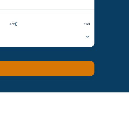
adt
chd