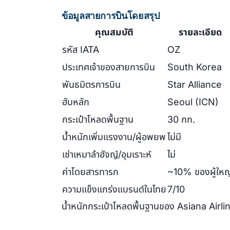
ข้อมูลสายการบินโดยสรุป
คุณสมบัติ
รายละเอียด
รหัส IATA
OZ
ประเทศเจ้าของสายการบิน
South Korea
พันธมิตรการบิน
Star Alliance
ฮับหลัก
Seoul (ICN)
กระเป๋าโหลดพื้นฐาน
30 กก.
น้ำหนักเพิ่มแรงงาน/ผู้อพยพ
ไม่มี
เช่าเหมาลำฮัจญ์/อุมเราะห์
ไม่
ค่าโดยสารทารก
~10% ของผู้ใหญ
ความแข็งแกร่งแบรนด์ในไทย
7/10
น้ำหนักกระเป๋าโหลดพื้นฐานของ Asiana Airline