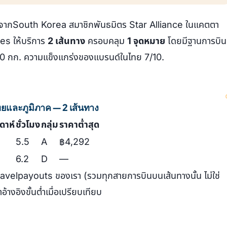
จากSouth Korea สมาชิกพันธมิตร Star Alliance ในแคตตา
es ให้บริการ
2 เส้นทาง
ครอบคลุม
1 จุดหมาย
โดยมีฐานการบิน
 30 กก. ความแข็งแกร่งของแบรนด์ในไทย 7/10.
ทยและภูมิภาค — 2 เส้นทาง
ปดาห์
ชั่วโมง
กลุ่ม
ราคาต่ำสุด
5.5
A
฿4,292
6.2
D
—
ravelpayouts ของเรา (รวมทุกสายการบินบนเส้นทางนั้น ไม่ใช่
้างอิงขั้นต่ำเมื่อเปรียบเทียบ