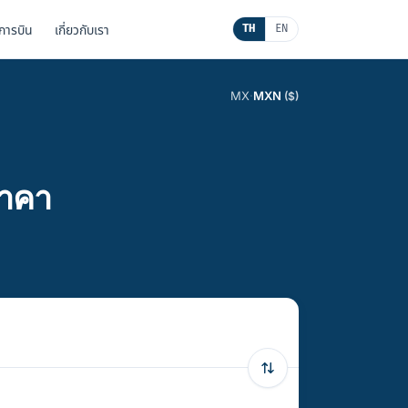
นการบิน
เกี่ยวกับเรา
TH
EN
MX
·
MXN
($)
ราคา