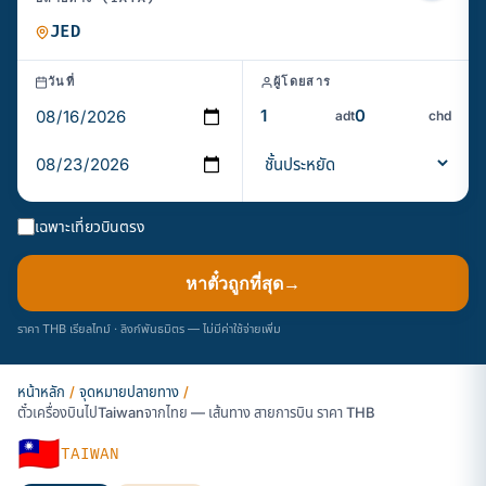
วันที่
ผู้โดยสาร
adt
chd
เฉพาะเที่ยวบินตรง
หาตั๋วถูกที่สุด
→
ราคา THB เรียลไทม์ · ลิงก์พันธมิตร — ไม่มีค่าใช้จ่ายเพิ่ม
หน้าหลัก
/
จุดหมายปลายทาง
/
ตั๋วเครื่องบินไปTaiwanจากไทย — เส้นทาง สายการบิน ราคา THB
🇹🇼
TAIWAN