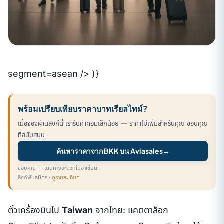
segment=asean /> )}
พร้อมเปรียบเทียบราคาบาทเรียลไทม์?
เมื่อจองผ่านลิงก์นี้ เรารับค่าคอมเล็กน้อย — ราคาไม่เพิ่มสำหรับคุณ ขอบคุณ
ที่สนับสนุน
ค้นหาราคาจาก BKK บน Aviasales
→
ขอบคุณ — เดินทางสะดวกในอาเซียน.
ลิงก์พันธมิตร ·
ดูรายละเอียด
ตั๋วเครื่องบินไป
Taiwan
จากไทย: แคตตาล็อก