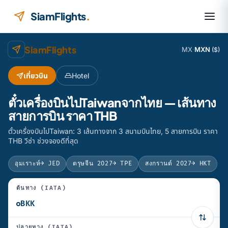
ข้ามไปยังเนื้อหา
SiamFlights
.
SiamFlights
MX
·
MXN
($)
เที่ยวบิน
Hotel
ตั๋วเครื่องบินไปTaiwanจากไทย — เส้นทาง
สายการบิน ราคา THB
ตั๋วเครื่องบินไปTaiwan: 3 เส้นทางจาก 3 สนามบินไทย, 5 สายการบิน ราคา
THB วีซ่า ช่วงจองดีที่สุด
อุมเราะห์
→ JED
ตรุษจีน 2027
→ TPE
สงกรานต์ 2027
→ HKT
ต้นทาง (IATA)
ปลายทาง (IATA)