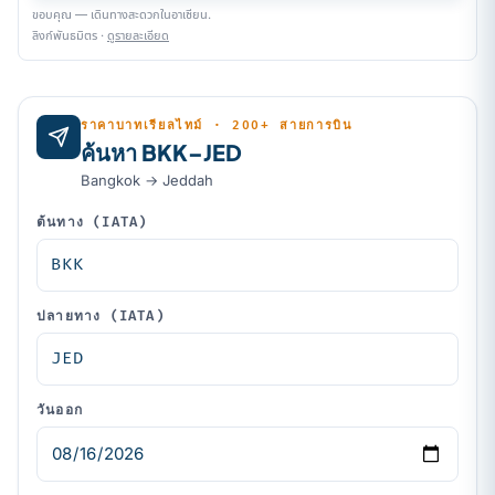
ขอบคุณ — เดินทางสะดวกในอาเซียน.
ลิงก์พันธมิตร ·
ดูรายละเอียด
ราคาบาทเรียลไทม์ · 200+ สายการบิน
ค้นหา BKK–JED
Bangkok → Jeddah
ต้นทาง (IATA)
ปลายทาง (IATA)
วันออก