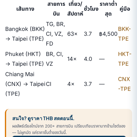
สายการ
เที่ยว/
ราคาต่ำ
เส้นทาง
ชั่วโมง
คู่มือ
บิน
สัปดาห์
สุด
TG, BR,
Bangkok (BKK)
BKK-
CI, VZ,
63×
3.7
฿4,500
→ Taipei (TPE)
TPE
FD
Phuket (HKT)
BR, CI,
HKT-
14×
4.0
—
→ Taipei (TPE)
VZ
TPE
Chiang Mai
CNX
(CNX) → Taipei
CI
4×
3.7
—
-TPE
(TPE)
สนใจ? ดูราคา THB สดตอนนี้.
ผลลัพธ์เรียลไทม์จาก 200+ สายการบิน เปรียบเทียบราคาบาทข้ามไซต์จอง
— ไม่ผูกมัด แค่ราคาขั้นต่ำของวันนี้.