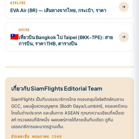
AIRLINE
EVA Air (BR) — เส้นทางจากไทย, กระเป๋า, ราคา
GUIDE
🇹🇼
เที่ยวบิน Bangkok ไป Taipei (BKK-TPE): สาย
การบิน, ราคา THB, ตารางบิน
เกี่ยวกับ SiamFlights Editorial Team
SiamFlights เป็นทีมบรรณาธิการไทย ครอบคลุมโลจิสติกส์คนงาน
GCC, แผนผู้แสวงบุญพุทธ (Bodh Gaya/Lumbini), ครอบครัวคน
ไทยในต่างประเทศ และเส้นทาง ASEAN ทุกบทความเขียนที่หนึ่งเด
สก์ ตรวจสอบที่อีกหนึ่ง เผยแพร่ภายใต้ลายเซ็นทีมเดียว
ดูทีม
บรรณาธิการและมาตรฐานเต็ม
.
อัปเดตเมื่อ พฤษภาคม 2569