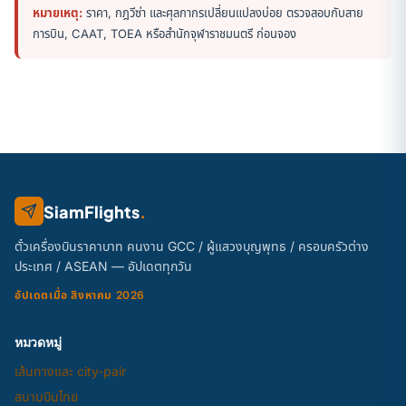
หมายเหตุ:
ราคา, กฎวีซ่า และศุลกากรเปลี่ยนแปลงบ่อย ตรวจสอบกับสาย
การบิน, CAAT, TOEA หรือสำนักจุฬาราชมนตรี ก่อนจอง
SiamFlights
.
ตั๋วเครื่องบินราคาบาท คนงาน GCC / ผู้แสวงบุญพุทธ / ครอบครัวต่าง
ประเทศ / ASEAN — อัปเดตทุกวัน
อัปเดตเมื่อ สิงหาคม 2026
หมวดหมู่
เส้นทางและ city-pair
สนามบินไทย