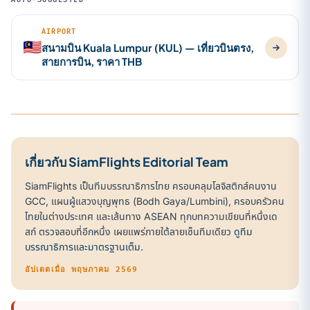
AUTO-SUGGESTED
AIRPORT
🇲🇾
สนามบิน Kuala Lumpur (KUL) — เที่ยวบินตรง,
สายการบิน, ราคา THB
เกี่ยวกับ SiamFlights Editorial Team
SiamFlights เป็นทีมบรรณาธิการไทย ครอบคลุมโลจิสติกส์คนงาน
GCC, แผนผู้แสวงบุญพุทธ (Bodh Gaya/Lumbini), ครอบครัวคน
ไทยในต่างประเทศ และเส้นทาง ASEAN ทุกบทความเขียนที่หนึ่งเด
สก์ ตรวจสอบที่อีกหนึ่ง เผยแพร่ภายใต้ลายเซ็นทีมเดียว
ดูทีม
บรรณาธิการและมาตรฐานเต็ม
.
อัปเดตเมื่อ พฤษภาคม 2569