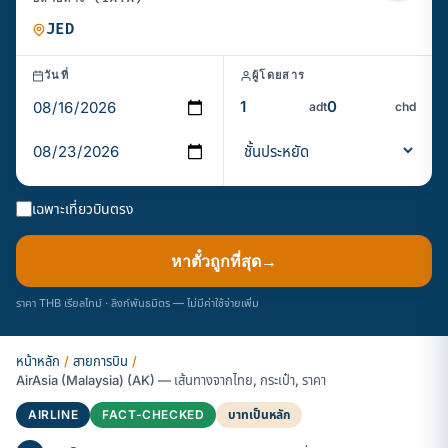
วันที่
ผู้โดยสาร
adt
chd
เฉพาะเที่ยวบินตรง
หาตั๋วถูกที่สุด
→
ราคา THB เรียลไทม์ · ลิงก์พันธมิตร — ไม่มีค่าใช้จ่ายเพิ่ม
หน้าหลัก
/
สายการบิน
/
AirAsia (Malaysia) (AK) — เส้นทางจากไทย, กระเป๋า, ราคา
AIRLINE
FACT-CHECKED
บาทเป็นหลัก