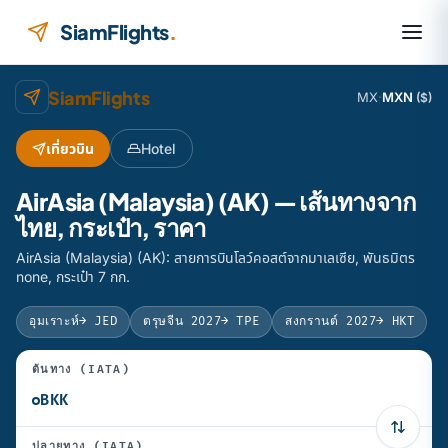
ข้ามไปยังเนื้อหา
SiamFlights
.
SiamFlights
MX
·
MXN
($)
เที่ยวบิน
Hotel
AirAsia (Malaysia) (AK) — เส้นทางจาก
ไทย, กระเป๋า, ราคา
AirAsia (Malaysia) (AK): สายการบินโลว์คอสต์จากมาเลเซีย, พันธมิตร
none, กระเป๋า 7 กก.
อุมเราะห์
→ JED
ตรุษจีน 2027
→ TPE
สงกรานต์ 2027
→ HKT
ต้นทาง (IATA)
ปลายทาง (IATA)