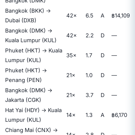
Bangkok (DMK)
Bangkok (BKK) →
42×
6.5
A
฿14,109
Dubai (DXB)
Bangkok (DMK) →
42×
2.2
D
—
Kuala Lumpur (KUL)
Phuket (HKT) → Kuala
35×
1.7
D
—
Lumpur (KUL)
Phuket (HKT) →
21×
1.0
D
—
Penang (PEN)
Bangkok (DMK) →
21×
3.7
D
—
Jakarta (CGK)
Hat Yai (HDY) → Kuala
14×
1.3
A
฿6,170
Lumpur (KUL)
Chiang Mai (CNX) →
14×
2.8
D
—