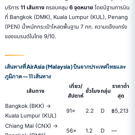
บริการ
11 เส้นทาง
ครอบคลุม
6 จุดหมาย
โดยมีฐานการบิน
ที่ Bangkok (DMK), Kuala Lumpur (KUL), Penang
(PEN) น้ำหนักกระเป๋าโหลดพื้นฐาน 7 กก. ความแข็งแกร่ง
ของแบรนด์ในไทย 9/10.
เส้นทางที่ AirAsia (Malaysia) บินจากประเทศไทยและ
ภูมิภาค — 11 เส้นทาง
เที่ยว/
ราคาต่ำ
เส้นทาง
ชั่วโมง
กลุ่ม
สัปดาห์
สุด
Bangkok (BKK) →
91×
2.2
D
฿5,213
Kuala Lumpur (KUL)
Chiang Mai (CNX) →
56×
1.2
D
—