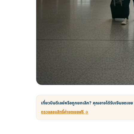
เที่ยวบินดีเลย์หรือถูกยกเลิก? คุณอาจได้รับเงินชดเชย
ตรวจสอบสิทธิ์ค่าชดเชยฟรี →