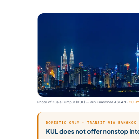
Photo of Kuala Lumpur (KUL) — สนามบินคอริดอร์ ASEAN ·
CC BY
DOMESTIC ONLY · TRANSIT VIA BANGKOK
KUL does not offer nonstop inte