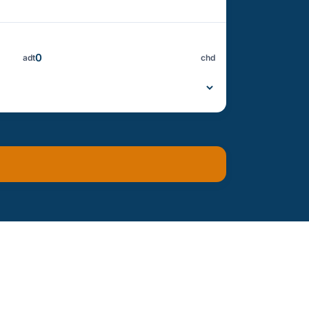
adt
chd