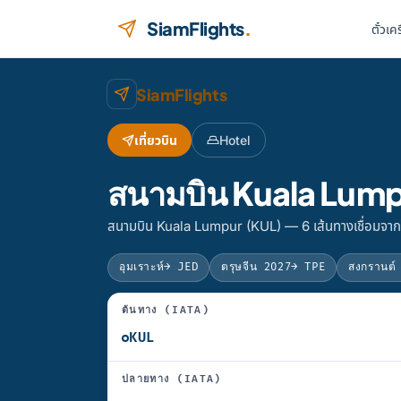
ข้ามไปยังเนื้อหา
SiamFlights
.
ตั๋วเค
SiamFlights
เที่ยวบิน
Hotel
สนามบิน Kuala Lumpu
สนามบิน Kuala Lumpur (KUL) — 6 เส้นทางเชื่อมจากไ
อุมเราะห์
→ JED
ตรุษจีน 2027
→ TPE
สงกรานต์
ต้นทาง (IATA)
ปลายทาง (IATA)