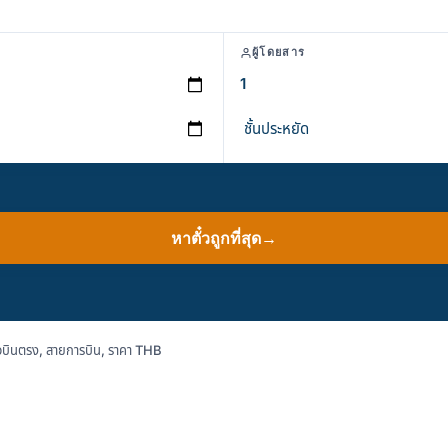
ผู้โดยสาร
หาตั๋วถูกที่สุด
→
บินตรง, สายการบิน, ราคา THB