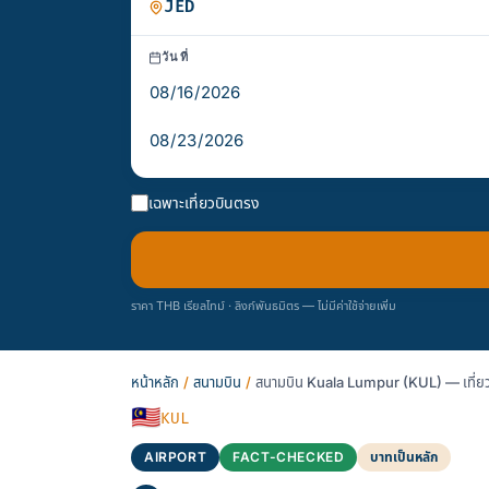
วันที่
เฉพาะเที่ยวบินตรง
ราคา THB เรียลไทม์ · ลิงก์พันธมิตร — ไม่มีค่าใช้จ่ายเพิ่ม
หน้าหลัก
/
สนามบิน
/
สนามบิน Kuala Lumpur (KUL) — เที่ยว
🇲🇾
KUL
AIRPORT
FACT-CHECKED
บาทเป็นหลัก