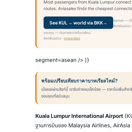
Most passengers from Kuala Lumpur connect 
routes. Aviasales finds the cheapest connectio
ขอบคุณ — เดิ
See KUL → world via BKK
→
ลิงก์พันธมิตร 
ขอบคุณ — เดินทางสะดวกในอาเซียน.
ลิงก์พันธมิตร ·
ดูรายละเอียด
segment=asean /> )}
พร้อมเปรียบเทียบราคาบาทเรียลไทม์?
เมื่อจองผ่านลิงก์นี้ เรารับค่าคอมเล็กน้อย — ราคาไม่เพิ่มสำห
ขอบคุณที่สนับสนุน
Kuala Lumpur International Airport
(KU
ฐานการบินของ Malaysia Airlines, AirAsia