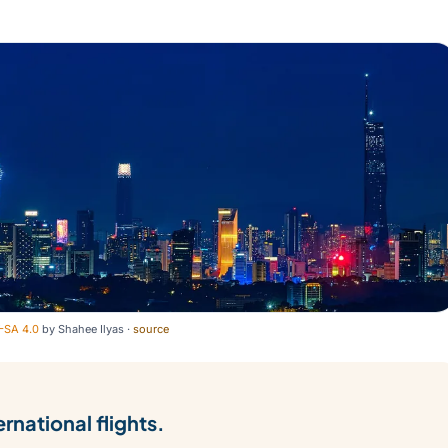
-SA 4.0
by
Shahee Ilyas
·
source
rnational flights.