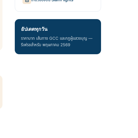
อัปเดตทุกวัน
ราคาบาท เส้นทาง GCC และกฎผู้แสวงบุญ —
รีเฟรชสำหรับ พฤษภาคม 2569