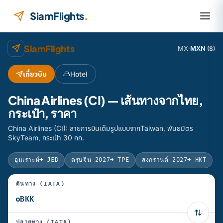
ข้ามไปยังเนื้อหา
SiamFlights
.
SiamFlights
MX
·
MXN
($)
เที่ยวบิน
Hotel
China Airlines (CI) — เส้นทางจากไทย,
กระเป๋า, ราคา
China Airlines (CI): สายการบินเต็มรูปแบบจากTaiwan, พันธมิตร
SkyTeam, กระเป๋า 30 กก.
อุมเราะห์
→ JED
ตรุษจีน 2027
→ TPE
สงกรานต์ 2027
→ HKT
ต้นทาง (IATA)
ปลายทาง (IATA)