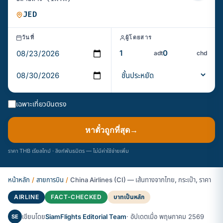
วันที่
ผู้โดยสาร
adt
chd
เฉพาะเที่ยวบินตรง
หาตั๋วถูกที่สุด
→
ราคา THB เรียลไทม์ · ลิงก์พันธมิตร — ไม่มีค่าใช้จ่ายเพิ่ม
หน้าหลัก
/
สายการบิน
/
China Airlines (CI) — เส้นทางจากไทย, กระเป๋า, ราคา
AIRLINE
FACT-CHECKED
บาทเป็นหลัก
เขียนโดย
SiamFlights Editorial Team
· อัปเดตเมื่อ พฤษภาคม 2569
SE