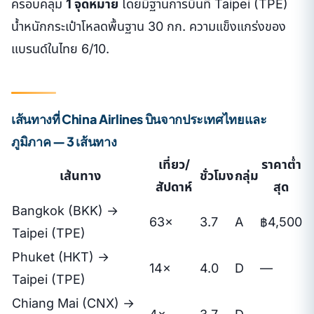
ครอบคลุม
1 จุดหมาย
โดยมีฐานการบินที่ Taipei (TPE)
น้ำหนักกระเป๋าโหลดพื้นฐาน 30 กก. ความแข็งแกร่งของ
แบรนด์ในไทย 6/10.
เส้นทางที่ China Airlines บินจากประเทศไทยและ
ภูมิภาค — 3 เส้นทาง
เที่ยว/
ราคาต่ำ
เส้นทาง
ชั่วโมง
กลุ่ม
สัปดาห์
สุด
Bangkok (BKK) →
63×
3.7
A
฿4,500
Taipei (TPE)
Phuket (HKT) →
14×
4.0
D
—
Taipei (TPE)
Chiang Mai (CNX) →