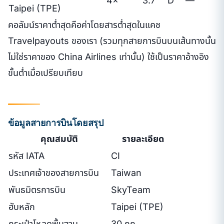
4×
3.7
D
—
Taipei (TPE)
คอลัมน์ราคาต่ำสุดคือค่าโดยสารต่ำสุดในแคช
Travelpayouts ของเรา (รวมทุกสายการบินบนเส้นทางนั้น
ไม่ใช่ราคาของ China Airlines เท่านั้น) ใช้เป็นราคาอ้างอิง
ขั้นต่ำเมื่อเปรียบเทียบ
ข้อมูลสายการบินโดยสรุป
คุณสมบัติ
รายละเอียด
รหัส IATA
CI
ประเทศเจ้าของสายการบิน
Taiwan
พันธมิตรการบิน
SkyTeam
ฮับหลัก
Taipei (TPE)
กระเป๋าโหลดพื้นฐาน
30 กก.