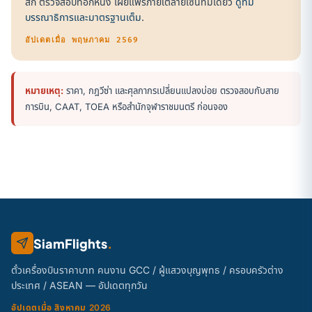
สก์ ตรวจสอบที่อีกหนึ่ง เผยแพร่ภายใต้ลายเซ็นทีมเดียว
ดูทีม
บรรณาธิการและมาตรฐานเต็ม
.
อัปเดตเมื่อ พฤษภาคม 2569
หมายเหตุ:
ราคา, กฎวีซ่า และศุลกากรเปลี่ยนแปลงบ่อย ตรวจสอบกับสาย
การบิน, CAAT, TOEA หรือสำนักจุฬาราชมนตรี ก่อนจอง
SiamFlights
.
ตั๋วเครื่องบินราคาบาท คนงาน GCC / ผู้แสวงบุญพุทธ / ครอบครัวต่าง
ประเทศ / ASEAN — อัปเดตทุกวัน
อัปเดตเมื่อ สิงหาคม 2026