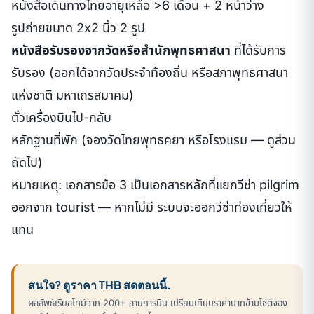
หนังสือเดินทางไทยอายุเหลือ >6 เดือน + 2 หน้าว่าง
รูปถ่ายขนาด 2x2 นิ้ว 2 รูป
หนังสือรับรองจากวัดหรือสำนักพุทธศาสนา
ที่ได้รับการ
รับรอง (ออกได้จากวัดประจำท้องถิ่น หรือสภาพุทธศาสนา
แห่งชาติ มหาเถรสมาคม)
ตั๋วเครื่องบินไป-กลับ
หลักฐานที่พัก (จองวัดไทยพุทธคยา หรือโรงแรม — ดูส่วน
ถัดไป)
หมายเหตุ: เอกสารข้อ 3 เป็นเอกสารหลักที่แยกวีซ่า pilgrim
ออกจาก tourist — หากไม่มี ระบบจะออกวีซ่าท่องเที่ยวให้
แทน
สนใจ? ดูราคา THB สดตอนนี้.
ผลลัพธ์เรียลไทม์จาก 200+ สายการบิน เปรียบเทียบราคาบาทข้ามไซต์จอง