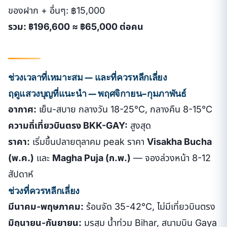
ของฝาก + อื่นๆ: ฿15,000
รวม: ฿196,600 ≈ ฿65,000 ต่อคน
ช่วงเวลาที่เหมาะสม — และที่ควรหลีกเลี่ยง
ฤดูแสวงบุญที่แนะนำ — พฤศจิกายน-กุมภาพันธ์
อากาศ:
เย็น-สบาย กลางวัน 18-25°C, กลางคืน 8-15°C
ความถี่เที่ยวบินตรง BKK-GAY:
สูงสุด
ราคา:
เริ่มขึ้นปลายตุลาคม peak ราคา
Visakha Bucha
(พ.ค.)
และ
Magha Puja (ก.พ.)
— จองล่วงหน้า 8-12
สัปดาห์
ช่วงที่ควรหลีกเลี่ยง
มีนาคม-พฤษภาคม:
ร้อนจัด 35-42°C, ไม่มีเที่ยวบินตรง
มิถุนายน-กันยายน:
มรสุม น้ำท่วม Bihar, สนามบิน Gaya