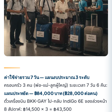
ค่าใช้จ่ายรวม 7 วัน — แผนงบประมาณ 3 ระดับ
ครอบครัว 3 คน (พ่อ-แม่-ลูกผู้ใหญ่) ระยะเวลา 7 วัน 6 คืน:
แผนประหยัด — ฿84,000 บาท (฿28,000 ต่อคน)
ตั๋วเครื่องบิน BKK-GAY ไป-กลับ IndiGo 6E จองล่วงหน้า
8 สัปดาห์: ฿14,500 × 3 = ฿43,500