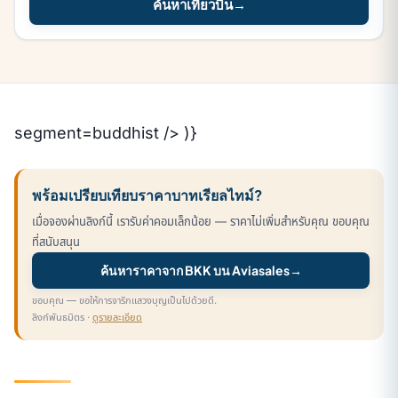
ค้นหาเที่ยวบิน
→
segment=buddhist /> )}
พร้อมเปรียบเทียบราคาบาทเรียลไทม์?
เมื่อจองผ่านลิงก์นี้ เรารับค่าคอมเล็กน้อย — ราคาไม่เพิ่มสำหรับคุณ ขอบคุณ
ที่สนับสนุน
ค้นหาราคาจาก BKK บน Aviasales
→
ขอบคุณ — ขอให้การจาริกแสวงบุญเป็นไปด้วยดี.
ลิงก์พันธมิตร ·
ดูรายละเอียด