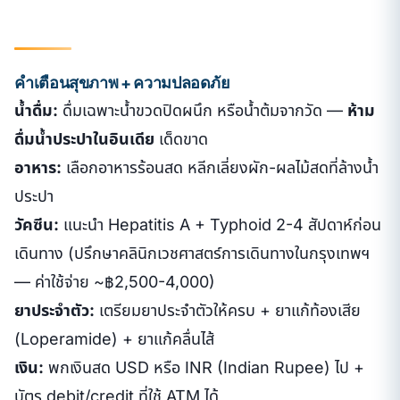
คำเตือนสุขภาพ + ความปลอดภัย
น้ำดื่ม:
ดื่มเฉพาะน้ำขวดปิดผนึก หรือน้ำต้มจากวัด —
ห้าม
ดื่มน้ำประปาในอินเดีย
เด็ดขาด
อาหาร:
เลือกอาหารร้อนสด หลีกเลี่ยงผัก-ผลไม้สดที่ล้างน้ำ
ประปา
วัคซีน:
แนะนำ Hepatitis A + Typhoid 2-4 สัปดาห์ก่อน
เดินทาง (ปรึกษาคลินิกเวชศาสตร์การเดินทางในกรุงเทพฯ
— ค่าใช้จ่าย ~฿2,500-4,000)
ยาประจำตัว:
เตรียมยาประจำตัวให้ครบ + ยาแก้ท้องเสีย
(Loperamide) + ยาแก้คลื่นไส้
เงิน:
พกเงินสด USD หรือ INR (Indian Rupee) ไป +
บัตร debit/credit ที่ใช้ ATM ได้