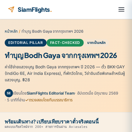
ข้ามไปยังเนื้อหา
SiamFlights
.
หน้าหลัก
/
ทำบุญ Bodh Gaya จากกรุงเทพฯ 2026
EDITORIAL PILLAR
FACT-CHECKED
บาทเป็นหลัก
ทำบุญ Bodh Gaya จากกรุงเทพฯ 2026
ค่าใช้จ่ายแสวงบุญ Bodh Gaya จากกรุงเทพฯ ปี 2026 — ตั๋ว BKK-GAY
(IndiGo 6E, Air India Express), ที่พักวัดไทย, วีซ่าอินเดียพิเศษสำหรับผู้
แสวงบุญ. ฿28
เขียนโดย
SiamFlights Editorial Team
· อัปเดตเมื่อ มิถุนายน 2569
SE
· 5 นาทีที่อ่าน
ตรวจสอบโดยทีมบรรณาธิการ
พร้อมเดินทาง? เปรียบเทียบราคาตั๋วจริงตอนนี้
ผลแบบเรียลไทม์จาก 200+ สายการบินผ่าน Aviasales