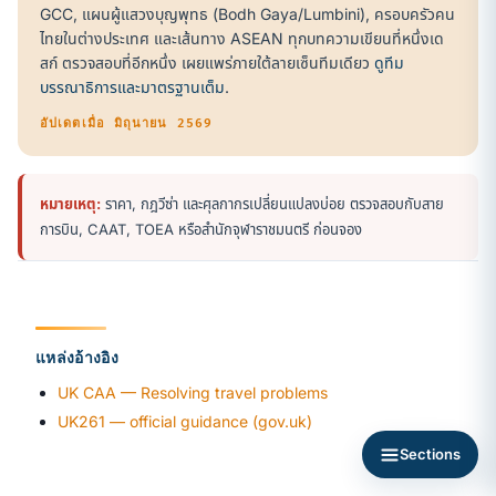
GCC, แผนผู้แสวงบุญพุทธ (Bodh Gaya/Lumbini), ครอบครัวคน
ไทยในต่างประเทศ และเส้นทาง ASEAN ทุกบทความเขียนที่หนึ่งเด
สก์ ตรวจสอบที่อีกหนึ่ง เผยแพร่ภายใต้ลายเซ็นทีมเดียว
ดูทีม
บรรณาธิการและมาตรฐานเต็ม
.
อัปเดตเมื่อ มิถุนายน 2569
หมายเหตุ:
ราคา, กฎวีซ่า และศุลกากรเปลี่ยนแปลงบ่อย ตรวจสอบกับสาย
การบิน, CAAT, TOEA หรือสำนักจุฬาราชมนตรี ก่อนจอง
แหล่งอ้างอิง
UK CAA — Resolving travel problems
UK261 — official guidance (gov.uk)
Sections