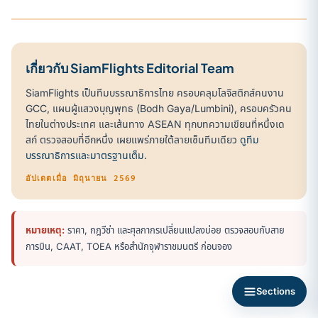
เกี่ยวกับ SiamFlights Editorial Team
SiamFlights เป็นทีมบรรณาธิการไทย ครอบคลุมโลจิสติกส์คนงาน
GCC, แผนผู้แสวงบุญพุทธ (Bodh Gaya/Lumbini), ครอบครัวคน
ไทยในต่างประเทศ และเส้นทาง ASEAN ทุกบทความเขียนที่หนึ่งเด
สก์ ตรวจสอบที่อีกหนึ่ง เผยแพร่ภายใต้ลายเซ็นทีมเดียว
ดูทีม
บรรณาธิการและมาตรฐานเต็ม
.
อัปเดตเมื่อ มิถุนายน 2569
หมายเหตุ:
ราคา, กฎวีซ่า และศุลกากรเปลี่ยนแปลงบ่อย ตรวจสอบกับสาย
การบิน, CAAT, TOEA หรือสำนักจุฬาราชมนตรี ก่อนจอง
Sections