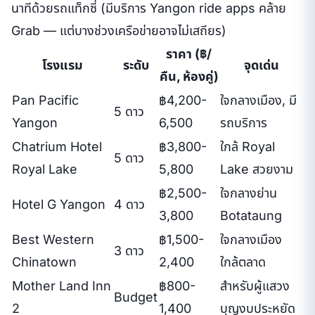
นาทีด้วยรถแท็กซี่ (มีบริการ Yangon ride apps คล้าย
Grab — แต่บางช่วงเครือข่ายอาจไม่เสถียร)
ราคา (฿/
โรงแรม
ระดับ
จุดเด่น
คืน, ห้องคู่)
Pan Pacific
฿4,200-
ใจกลางเมือง, มี
5 ดาว
Yangon
6,500
รถบริการ
Chatrium Hotel
฿3,800-
ใกล้ Royal
5 ดาว
Royal Lake
5,800
Lake สวยงาม
฿2,500-
ใจกลางย่าน
Hotel G Yangon
4 ดาว
3,800
Botataung
Best Western
฿1,500-
ใจกลางเมือง
3 ดาว
Chinatown
2,400
ใกล้ตลาด
Mother Land Inn
฿800-
สำหรับผู้แสวง
Budget
2
1,400
บุญงบประหยัด