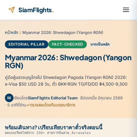
ข้ามไปยังเนื้อหา
SiamFlights
.
หน้าหลัก
/
Myanmar 2026: Shwedagon (Yangon RGN)
EDITORIAL PILLAR
FACT-CHECKED
บาทเป็นหลัก
Myanmar 2026: Shwedagon (Yangon
RGN)
คู่มือผู้แสวงบุญไทยไป Shwedagon Pagoda (Yangon RGN) 2026:
e-Visa $50 USD 28 วัน, ตั๋ว BKK-RGN TG/FD/DD ฿4,500-9,500
เขียนโดย
SiamFlights Editorial Team
· อัปเดตเมื่อ มิถุนายน 2569
SE
· 5 นาทีที่อ่าน
ตรวจสอบโดยทีมบรรณาธิการ
พร้อมเดินทาง? เปรียบเทียบราคาตั๋วจริงตอนนี้
ผลแบบเรียลไทม์จาก 200+ สายการบินผ่าน Aviasales