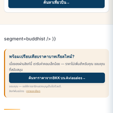
ค้นหาเที่ยวบิน
→
segment=buddhist /> )}
พร้อมเปรียบเทียบราคาบาทเรียลไทม์?
เมื่อจองผ่านลิงก์นี้ เรารับค่าคอมเล็กน้อย — ราคาไม่เพิ่มสำหรับคุณ ขอบคุณ
ที่สนับสนุน
ค้นหาราคาจาก BKK บน Aviasales
→
ขอบคุณ — ขอให้การจาริกแสวงบุญเป็นไปด้วยดี.
ลิงก์พันธมิตร ·
ดูรายละเอียด