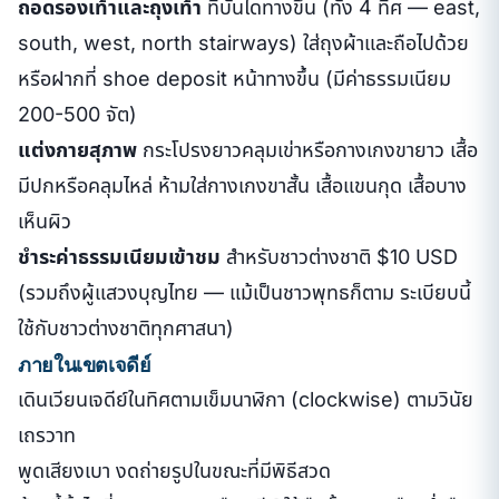
ถอดรองเท้าและถุงเท้า
ที่บันไดทางขึ้น (ทั้ง 4 ทิศ — east,
south, west, north stairways) ใส่ถุงผ้าและถือไปด้วย
หรือฝากที่ shoe deposit หน้าทางขึ้น (มีค่าธรรมเนียม
200-500 จัต)
แต่งกายสุภาพ
กระโปรงยาวคลุมเข่าหรือกางเกงขายาว เสื้อ
มีปกหรือคลุมไหล่ ห้ามใส่กางเกงขาสั้น เสื้อแขนกุด เสื้อบาง
เห็นผิว
ชำระค่าธรรมเนียมเข้าชม
สำหรับชาวต่างชาติ $10 USD
(รวมถึงผู้แสวงบุญไทย — แม้เป็นชาวพุทธก็ตาม ระเบียบนี้
ใช้กับชาวต่างชาติทุกศาสนา)
ภายในเขตเจดีย์
เดินเวียนเจดีย์ในทิศตามเข็มนาฬิกา (clockwise) ตามวินัย
เถรวาท
พูดเสียงเบา งดถ่ายรูปในขณะที่มีพิธีสวด