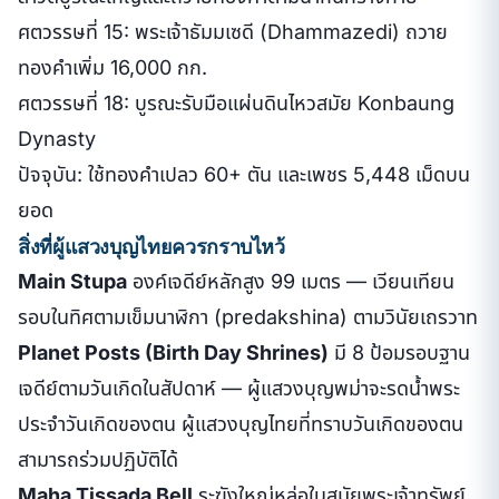
ศตวรรษที่ 15: พระเจ้าธัมมเซดี (Dhammazedi) ถวาย
ทองคำเพิ่ม 16,000 กก.
ศตวรรษที่ 18: บูรณะรับมือแผ่นดินไหวสมัย Konbaung
Dynasty
ปัจจุบัน: ใช้ทองคำเปลว 60+ ตัน และเพชร 5,448 เม็ดบน
ยอด
สิ่งที่ผู้แสวงบุญไทยควรกราบไหว้
Main Stupa
องค์เจดีย์หลักสูง 99 เมตร — เวียนเทียน
รอบในทิศตามเข็มนาฬิกา (predakshina) ตามวินัยเถรวาท
Planet Posts (Birth Day Shrines)
มี 8 ป้อมรอบฐาน
เจดีย์ตามวันเกิดในสัปดาห์ — ผู้แสวงบุญพม่าจะรดน้ำพระ
ประจำวันเกิดของตน ผู้แสวงบุญไทยที่ทราบวันเกิดของตน
สามารถร่วมปฏิบัติได้
Maha Tissada Bell
ระฆังใหญ่หล่อในสมัยพระเจ้าทรัพย์