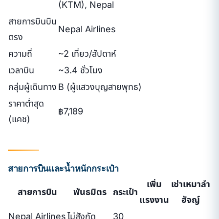
(KTM), Nepal
สายการบินบิน
Nepal Airlines
ตรง
ความถี่
~2 เที่ยว/สัปดาห์
เวลาบิน
~3.4 ชั่วโมง
กลุ่มผู้เดินทาง
B (ผู้แสวงบุญสายพุทธ)
ราคาต่ำสุด
฿7,189
(แคช)
สายการบินและน้ำหนักกระเป๋า
เพิ่ม
เช่าเหมาลำ
สายการบิน
พันธมิตร
กระเป๋า
แรงงาน
ฮัจญ์
Nepal Airlines
ไม่สังกัด
30