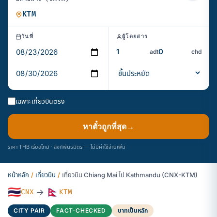
วันที่
ผู้โดยสาร
adt
chd
เฉพาะเที่ยวบินตรง
หาตั๋วถูกที่สุด
→
ราคา THB เรียลไทม์ · ลิงก์พันธมิตร — ไม่มีค่าใช้จ่ายเพิ่ม
หน้าหลัก
/
เที่ยวบิน
/
เที่ยวบิน Chiang Mai ไป Kathmandu (CNX-KTM)
🇹🇭
🇳🇵
→
CNX
KTM
CITY PAIR
FACT-CHECKED
บาทเป็นหลัก