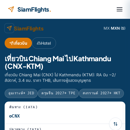
ข้ามไปยังเนื้อหา
SiamFlights
.
SiamFlights
MX
·
MXN
($)
เที่ยวบิน
Hotel
เที่ยวบิน Chiang Mai ไป Kathmandu
(CNX-KTM)
เที่ยวบิน Chiang Mai (CNX) ไป Kathmandu (KTM): RA บิน ~2/
สัปดาห์, 3.4 ชม. ราคา THB, เส้นทางผู้แสวงบุญพุทธ
อุมเราะห์
→ JED
ตรุษจีน 2027
→ TPE
สงกรานต์ 2027
→ HKT
ต้นทาง (IATA)
ปลายทาง (IATA)