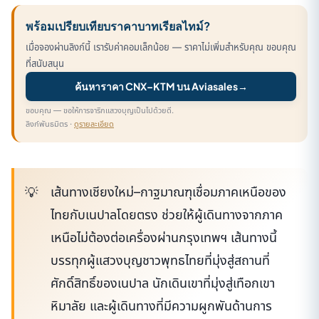
พร้อมเปรียบเทียบราคาบาทเรียลไทม์?
เมื่อจองผ่านลิงก์นี้ เรารับค่าคอมเล็กน้อย — ราคาไม่เพิ่มสำหรับคุณ ขอบคุณ
ที่สนับสนุน
ค้นหาราคา CNX–KTM บน Aviasales
→
ขอบคุณ — ขอให้การจาริกแสวงบุญเป็นไปด้วยดี.
ลิงก์พันธมิตร ·
ดูรายละเอียด
เส้นทางเชียงใหม่–กาฐมาณฑุเชื่อมภาคเหนือของ
ไทยกับเนปาลโดยตรง ช่วยให้ผู้เดินทางจากภาค
เหนือไม่ต้องต่อเครื่องผ่านกรุงเทพฯ เส้นทางนี้
บรรทุกผู้แสวงบุญชาวพุทธไทยที่มุ่งสู่สถานที่
ศักดิ์สิทธิ์ของเนปาล นักเดินเขาที่มุ่งสู่เทือกเขา
หิมาลัย และผู้เดินทางที่มีความผูกพันด้านการ