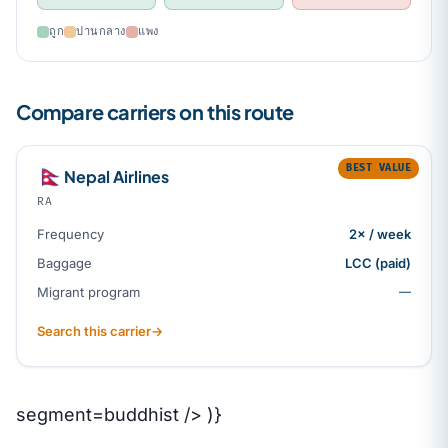
ถูก
ปานกลาง
แพง
Compare carriers on this route
BEST VALUE
🇳🇵
Nepal Airlines
RA
Frequency
2× / week
Baggage
LCC (paid)
Migrant program
—
Search this carrier
→
segment=buddhist /> )}