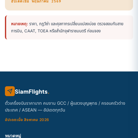
อัปเดตเมื่อ พฤษภาคม 2569
หมายเหตุ:
ราคา, กฎวีซ่า และศุลกากรเปลี่ยนแปลงบ่อย ตรวจสอบกับสาย
การบิน, CAAT, TOEA หรือสำนักจุฬาราชมนตรี ก่อนจอง
SiamFlights
.
ตั๋วเครื่องบินราคาบาท คนงาน GCC / ผู้แสวงบุญพุทธ / ครอบครัวต่าง
ประเทศ / ASEAN — อัปเดตทุกวัน
อัปเดตเมื่อ สิงหาคม 2026
หมวดหมู่