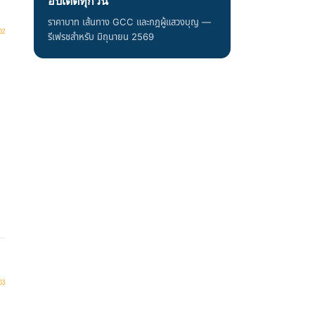
อัปเดตทุกวัน
ราคาบาท เส้นทาง GCC และกฎผู้แสวงบุญ —
รีเฟรชสำหรับ มิถุนายน 2569