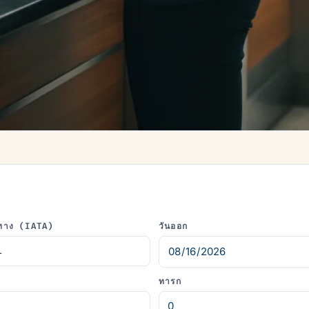
ทาง (IATA)
วันออก
ทารก