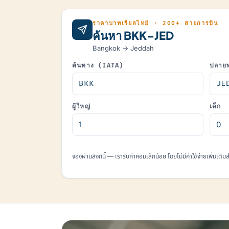
ราคาบาทเรียลไทม์ · 200+ สายการบิน
ค้นหา BKK–JED
Bangkok → Jeddah
ต้นทาง (IATA)
ปลาย
ผู้ใหญ่
เด็ก
จองผ่านลิงก์นี้ — เรารับค่าคอมเล็กน้อย โดยไม่มีค่าใช้จ่ายเพิ่มเติ