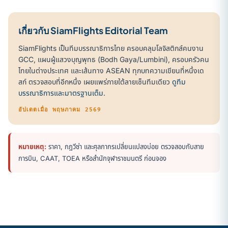
เกี่ยวกับ SiamFlights Editorial Team
SiamFlights เป็นทีมบรรณาธิการไทย ครอบคลุมโลจิสติกส์คนงาน
GCC, แผนผู้แสวงบุญพุทธ (Bodh Gaya/Lumbini), ครอบครัวคน
ไทยในต่างประเทศ และเส้นทาง ASEAN ทุกบทความเขียนที่หนึ่งเด
สก์ ตรวจสอบที่อีกหนึ่ง เผยแพร่ภายใต้ลายเซ็นทีมเดียว
ดูทีม
บรรณาธิการและมาตรฐานเต็ม
.
อัปเดตเมื่อ พฤษภาคม 2569
หมายเหตุ:
ราคา, กฎวีซ่า และศุลกากรเปลี่ยนแปลงบ่อย ตรวจสอบกับสาย
การบิน, CAAT, TOEA หรือสำนักจุฬาราชมนตรี ก่อนจอง