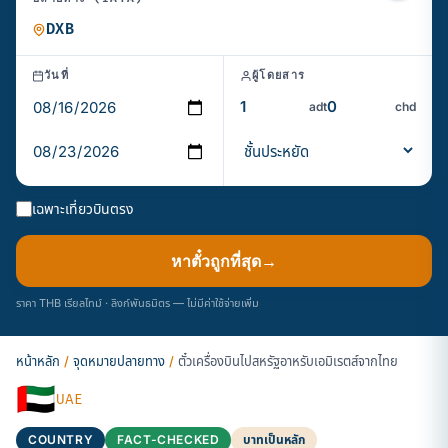
วันที่
ผู้โดยสาร
adt
chd
เฉพาะเที่ยวบินตรง
หาตั๋วถูกที่สุด
→
ราคา THB เรียลไทม์ · ลิงก์พันธมิตร — ไม่มีค่าใช้จ่ายเพิ่ม
หน้าหลัก
/
จุดหมายปลายทาง
/
ตั๋วเครื่องบินไปสหรัฐอาหรับเอมิเรตส์จากไทย
🇦🇪
UAE
COUNTRY
FACT-CHECKED
บาทเป็นหลัก