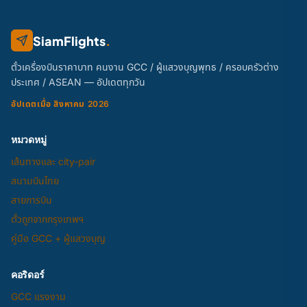
SiamFlights
.
ตั๋วเครื่องบินราคาบาท คนงาน GCC / ผู้แสวงบุญพุทธ / ครอบครัวต่าง
ประเทศ / ASEAN — อัปเดตทุกวัน
อัปเดตเมื่อ สิงหาคม 2026
หมวดหมู่
เส้นทางและ city-pair
สนามบินไทย
สายการบิน
ตั๋วถูกจากกรุงเทพฯ
คู่มือ GCC + ผู้แสวงบุญ
คอริดอร์
GCC แรงงาน