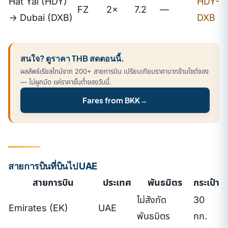
Hat Yai (HDY)
HDY-
FZ
2×
7.2
—
→ Dubai (DXB)
DXB
สนใจ? ดูราคา THB สดตอนนี้.
ผลลัพธ์เรียลไทม์จาก 200+ สายการบิน เปรียบเทียบราคาบาทข้ามไซต์จอง
— ไม่ผูกมัด แค่ราคาขั้นต่ำของวันนี้.
Fares from BKK
→
สายการบินที่บินไป UAE
สายการบิน
ประเทศ
พันธมิตร
กระเป๋า
ไม่สังกัด
30
Emirates (EK)
UAE
พันธมิตร
กก.