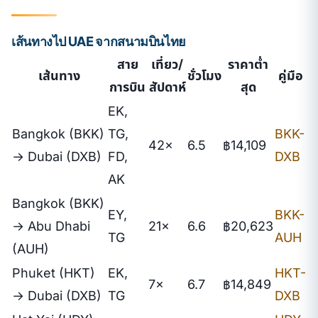
เส้นทางไป UAE จากสนามบินไทย
สาย
เที่ยว/
ราคาต่ำ
เส้นทาง
ชั่วโมง
คู่มือ
การบิน
สัปดาห์
สุด
EK,
Bangkok (BKK)
TG,
BKK-
42×
6.5
฿14,109
→ Dubai (DXB)
FD,
DXB
AK
Bangkok (BKK)
EY,
BKK-
→ Abu Dhabi
21×
6.6
฿20,623
TG
AUH
(AUH)
Phuket (HKT)
EK,
HKT-
7×
6.7
฿14,849
→ Dubai (DXB)
TG
DXB