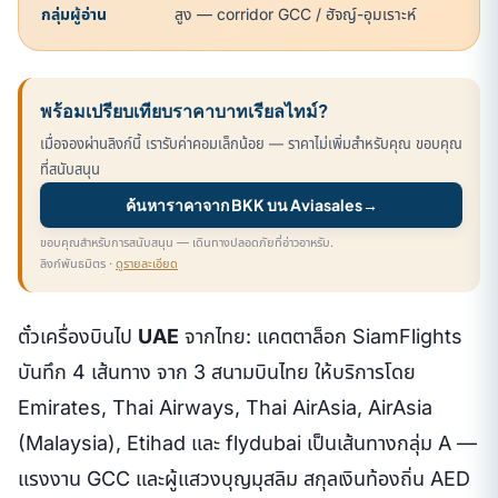
กลุ่มผู้อ่าน
สูง — corridor GCC / ฮัจญ์-อุมเราะห์
พร้อมเปรียบเทียบราคาบาทเรียลไทม์?
เมื่อจองผ่านลิงก์นี้ เรารับค่าคอมเล็กน้อย — ราคาไม่เพิ่มสำหรับคุณ ขอบคุณ
ที่สนับสนุน
ค้นหาราคาจาก BKK บน Aviasales
→
ขอบคุณสำหรับการสนับสนุน — เดินทางปลอดภัยที่อ่าวอาหรับ.
ลิงก์พันธมิตร ·
ดูรายละเอียด
ตั๋วเครื่องบินไป
UAE
จากไทย: แคตตาล็อก SiamFlights
บันทึก 4 เส้นทาง จาก 3 สนามบินไทย ให้บริการโดย
Emirates, Thai Airways, Thai AirAsia, AirAsia
(Malaysia), Etihad และ flydubai เป็นเส้นทางกลุ่ม A —
แรงงาน GCC และผู้แสวงบุญมุสลิม สกุลเงินท้องถิ่น AED