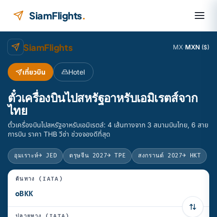
ข้ามไปยังเนื้อหา
SiamFlights
.
SiamFlights
MX
·
MXN
($)
เที่ยวบิน
Hotel
ตั๋วเครื่องบินไปสหรัฐอาหรับเอมิเรตส์จาก
ไทย
ตั๋วเครื่องบินไปสหรัฐอาหรับเอมิเรตส์: 4 เส้นทางจาก 3 สนามบินไทย, 6 สาย
การบิน ราคา THB วีซ่า ช่วงจองดีที่สุด
อุมเราะห์
→ JED
ตรุษจีน 2027
→ TPE
สงกรานต์ 2027
→ HKT
ต้นทาง (IATA)
ปลายทาง (IATA)