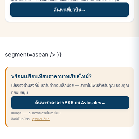
ค้นหาเที่ยวบิน
→
segment=asean /> )}
พร้อมเปรียบเทียบราคาบาทเรียลไทม์?
เมื่อจองผ่านลิงก์นี้ เรารับค่าคอมเล็กน้อย — ราคาไม่เพิ่มสำหรับคุณ ขอบคุณ
ที่สนับสนุน
ค้นหาราคาจาก BKK บน Aviasales
→
ขอบคุณ — เดินทางสะดวกในอาเซียน.
ลิงก์พันธมิตร ·
ดูรายละเอียด