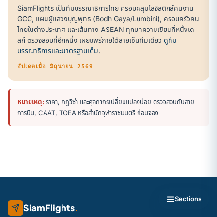
SiamFlights เป็นทีมบรรณาธิการไทย ครอบคลุมโลจิสติกส์คนงาน
GCC, แผนผู้แสวงบุญพุทธ (Bodh Gaya/Lumbini), ครอบครัวคน
ไทยในต่างประเทศ และเส้นทาง ASEAN ทุกบทความเขียนที่หนึ่งเด
สก์ ตรวจสอบที่อีกหนึ่ง เผยแพร่ภายใต้ลายเซ็นทีมเดียว
ดูทีม
บรรณาธิการและมาตรฐานเต็ม
.
อัปเดตเมื่อ มิถุนายน 2569
หมายเหตุ:
ราคา, กฎวีซ่า และศุลกากรเปลี่ยนแปลงบ่อย ตรวจสอบกับสาย
การบิน, CAAT, TOEA หรือสำนักจุฬาราชมนตรี ก่อนจอง
Sections
SiamFlights
.