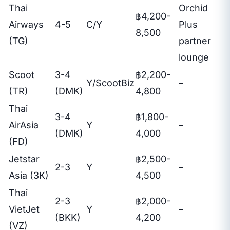
Thai
Orchid
฿4,200-
Airways
4-5
C/Y
Plus
8,500
(TG)
partner
lounge
Scoot
3-4
฿2,200-
Y/ScootBiz
–
(TR)
(DMK)
4,800
Thai
3-4
฿1,800-
AirAsia
Y
–
(DMK)
4,000
(FD)
Jetstar
฿2,500-
2-3
Y
–
Asia (3K)
4,500
Thai
2-3
฿2,000-
VietJet
Y
–
(BKK)
4,200
(VZ)