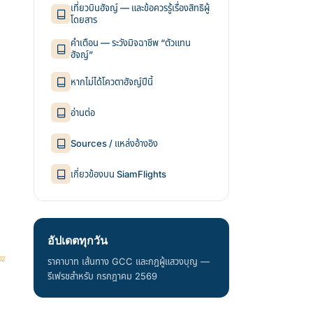
เที่ยวบินฮัจญ์ — และข้อควรรู้เรื่องสิทธิผู้
โดยสาร
คำเตือน — ระวังมิจฉาชีพ “ตัวแทน
ฮัจญ์”
หากไม่ได้โควตาฮัจญ์ปีนี้
อ่านต่อ
Sources / แหล่งอ้างอิง
เกี่ยวข้องบน SiamFlights
อัปเดตทุกวัน
ราคาบาท เส้นทาง GCC และกฎผู้แสวงบุญ —
รีเฟรชสำหรับ กรกฎาคม 2569