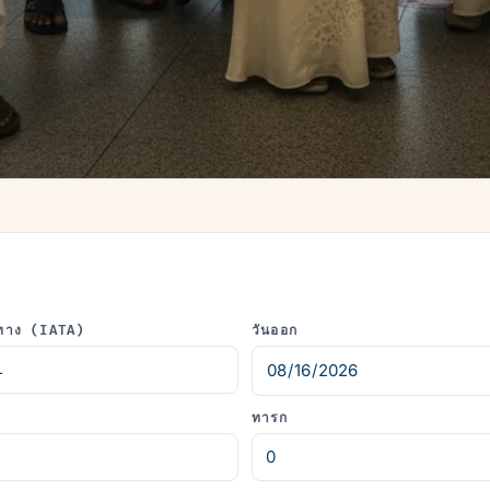
ทาง (IATA)
วันออก
ทารก