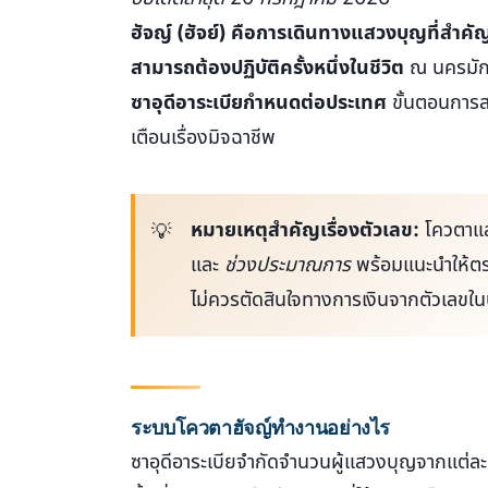
ฮัจญ์ (ฮัจย์) คือการเดินทางแสวงบุญที่สำคัญท
สามารถต้องปฏิบัติครั้งหนึ่งในชีวิต
ณ นครมักก
ซาอุดีอาระเบียกำหนดต่อประเทศ
ขั้นตอนการส
เตือนเรื่องมิจฉาชีพ
หมายเหตุสำคัญเรื่องตัวเลข:
โควตาและ
และ
ช่วงประมาณการ
พร้อมแนะนำให้ต
ไม่ควรตัดสินใจทางการเงินจากตัวเลขใ
ระบบโควตาฮัจญ์ทำงานอย่างไร
ซาอุดีอาระเบียจำกัดจำนวนผู้แสวงบุญจากแต่ล