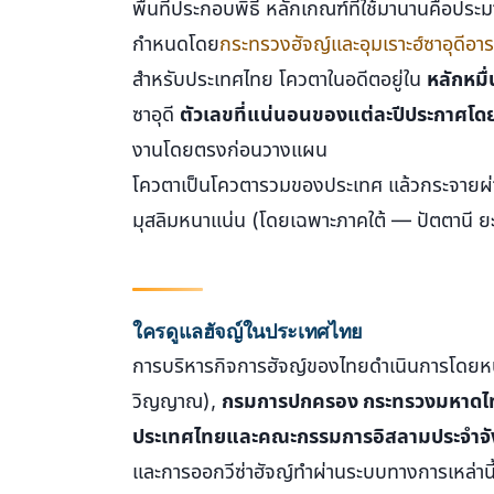
พื้นที่ประกอบพิธี หลักเกณฑ์ที่ใช้มานานคือปร
กำหนดโดย
กระทรวงฮัจญ์และอุมเราะฮ์ซาอุดีอาร
สำหรับประเทศไทย โควตาในอดีตอยู่ใน
หลักหมื
ซาอุดี
ตัวเลขที่แน่นอนของแต่ละปีประกาศโ
งานโดยตรงก่อนวางแผน
โควตาเป็นโควตารวมของประเทศ แล้วกระจายผ่
มุสลิมหนาแน่น (โดยเฉพาะภาคใต้ — ปัตตานี ยะล
ใครดูแลฮัจญ์ในประเทศไทย
การบริหารกิจการฮัจญ์ของไทยดำเนินการโดยหน
วิญญาณ),
กรมการปกครอง กระทรวงมหาดไ
ประเทศไทยและคณะกรรมการอิสลามประจำจั
และการออกวีซ่าฮัจญ์ทำผ่านระบบทางการเหล่านี้เ