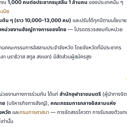
ะมาณ
1,000 คนต่อประชากรมุสลิม 1 ล้านคน
ของประเทศนั้น ๆ
ะเบีย
่นต้น ๆ (ราว 10,000-13,000 คน)
และปรับได้ทุกปีตามนโยบาย
ดยหน่วยงานฮัจญ์ทางการของไทย
— โปรดตรวจสอบกับหน่วย
านคณะกรรมการอิสลามประจำจังหวัด โดยจังหวัดที่มีประชากร
า นราธิวาส สตูล สงขลา) มีสัดส่วนผู้สมัครสูง
่วยงานทางการร่วมกัน ได้แก่
สำนักจุฬาราชมนตรี
(ผู้นำทางจิต
ทย
(บริหารกิจการฮัจญ์),
คณะกรรมการกลางอิสลามแห่ง
งหวัด
และ
กรมการศาสนา
— การจัดสรรโควตา การรับรองตัวแท
ท่านั้น