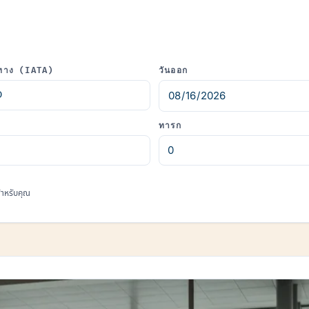
ทาง (IATA)
วันออก
ทารก
มสำหรับคุณ