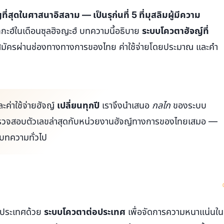
ี่สุดในศาสนาอิสลาม — เป็นรุก่นที่ 5 ที่มุสลิมผู้มีความ
ะฮ์ในเดือนซุลฮิจญะฮ์ บทความนี้อธิบาย
ระบบโควตาฮัจญ์ที่
มัครผ่านช่องทางทางการของไทย ค่าใช้จ่ายโดยประมาณ และคำ
ค่าใช้จ่ายฮัจญ์
เปลี่ยนทุกปี
เราจึงนำเสนอ
กลไก
ของระบบ
รวจสอบตัวเลขล่าสุดกับหน่วยงานฮัจญ์ทางการของไทยเสมอ —
นบทความทั่วไป
ะประเทศด้วย
ระบบโควตาต่อประเทศ
เพื่อจัดการความหนาแน่นใน