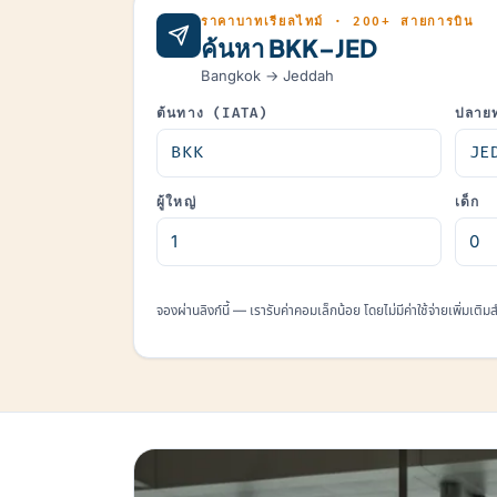
ราคาบาทเรียลไทม์ · 200+ สายการบิน
ค้นหา BKK–JED
Bangkok → Jeddah
ต้นทาง (IATA)
ปลาย
ผู้ใหญ่
เด็ก
จองผ่านลิงก์นี้ — เรารับค่าคอมเล็กน้อย โดยไม่มีค่าใช้จ่ายเพิ่มเติ