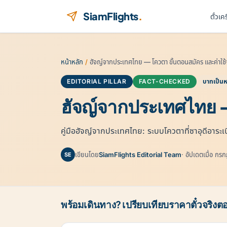
ข้ามไปยังเนื้อหา
SiamFlights
.
ตั๋วเค
หน้าหลัก
/
ฮัจญ์จากประเทศไทย — โควตา ขั้นตอนสมัคร และค่าใช้
EDITORIAL PILLAR
FACT-CHECKED
บาทเป็นห
ฮัจญ์จากประเทศไทย —
คู่มือฮัจญ์จากประเทศไทย: ระบบโควตาที่ซาอุดีอาร
เขียนโดย
SiamFlights Editorial Team
· อัปเดตเมื่อ ก
SE
พร้อมเดินทาง? เปรียบเทียบราคาตั๋วจริงตอ