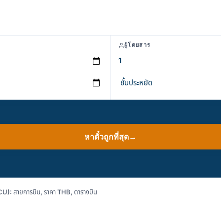
ผู้โดยสาร
หาตั๋วถูกที่สุด
→
U): สายการบิน, ราคา THB, ตารางบิน