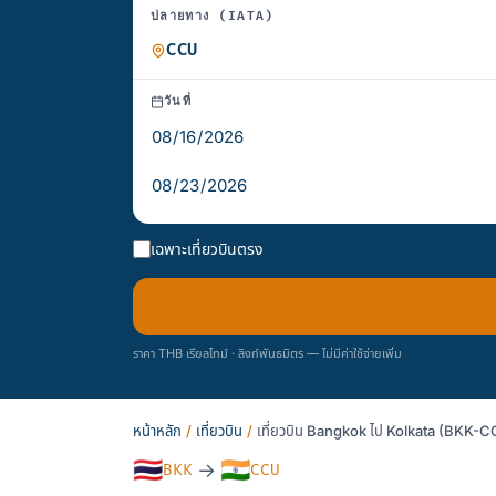
ปลายทาง (IATA)
วันที่
เฉพาะเที่ยวบินตรง
ราคา THB เรียลไทม์ · ลิงก์พันธมิตร — ไม่มีค่าใช้จ่ายเพิ่ม
หน้าหลัก
/
เที่ยวบิน
/
เที่ยวบิน Bangkok ไป Kolkata (BKK-CC
🇹🇭
🇮🇳
→
BKK
CCU