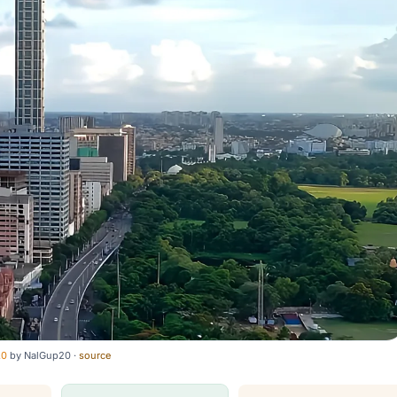
.0
by
NalGup20
·
source