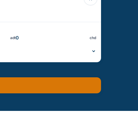
adt
chd