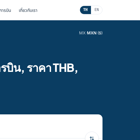
นการบิน
เกี่ยวกับเรา
TH
EN
MX
·
MXN
($)
รบิน, ราคา THB,