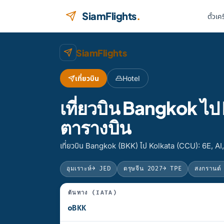
ข้ามไปยังเนื้อหา
SiamFlights
.
ตั๋วเค
SiamFlights
เที่ยวบิน
Hotel
เที่ยวบิน Bangkok ไ
ตารางบิน
เที่ยวบิน Bangkok (BKK) ไป Kolkata (CCU): 6E, AI
อุมเราะห์
→ JED
ตรุษจีน 2027
→ TPE
สงกรานต์
ต้นทาง (IATA)