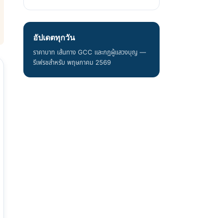
อัปเดตทุกวัน
ราคาบาท เส้นทาง GCC และกฎผู้แสวงบุญ —
รีเฟรชสำหรับ พฤษภาคม 2569