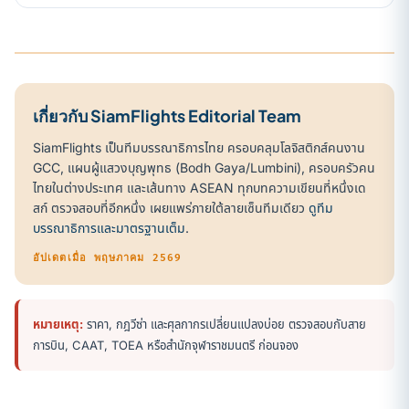
เกี่ยวกับ SiamFlights Editorial Team
SiamFlights เป็นทีมบรรณาธิการไทย ครอบคลุมโลจิสติกส์คนงาน
GCC, แผนผู้แสวงบุญพุทธ (Bodh Gaya/Lumbini), ครอบครัวคน
ไทยในต่างประเทศ และเส้นทาง ASEAN ทุกบทความเขียนที่หนึ่งเด
สก์ ตรวจสอบที่อีกหนึ่ง เผยแพร่ภายใต้ลายเซ็นทีมเดียว
ดูทีม
บรรณาธิการและมาตรฐานเต็ม
.
อัปเดตเมื่อ พฤษภาคม 2569
หมายเหตุ:
ราคา, กฎวีซ่า และศุลกากรเปลี่ยนแปลงบ่อย ตรวจสอบกับสาย
การบิน, CAAT, TOEA หรือสำนักจุฬาราชมนตรี ก่อนจอง