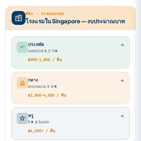
ที่พัก · SINGAPORE
โรงแรมใน Singapore — งบประมาณบาท
ประหยัด
เกสต์เฮาส์ & 2-3★
฿900–1,800 / คืน
กลาง
สะดวกสบาย 3-4★
฿1,800–4,000 / คืน
หรู
5★ & รีสอร์ท
฿4,000+ / คืน