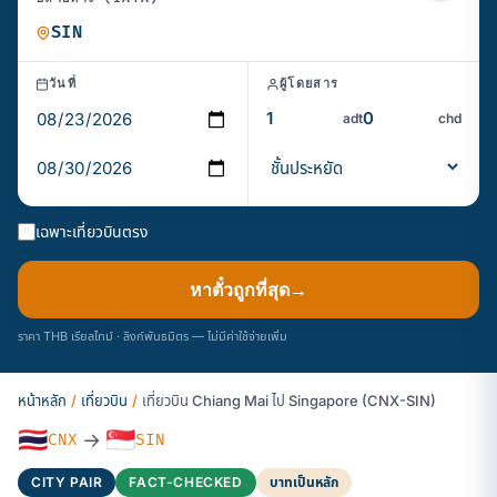
วันที่
ผู้โดยสาร
adt
chd
เฉพาะเที่ยวบินตรง
หาตั๋วถูกที่สุด
→
ราคา THB เรียลไทม์ · ลิงก์พันธมิตร — ไม่มีค่าใช้จ่ายเพิ่ม
หน้าหลัก
/
เที่ยวบิน
/
เที่ยวบิน Chiang Mai ไป Singapore (CNX-SIN)
🇹🇭
🇸🇬
→
CNX
SIN
CITY PAIR
FACT-CHECKED
บาทเป็นหลัก