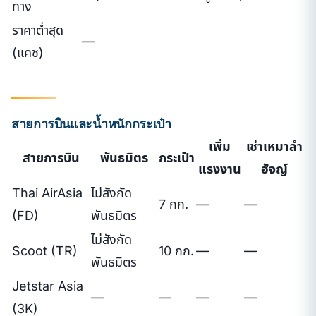
ทาง
ราคาต่ำสุด
—
(แคช)
สายการบินและน้ำหนักกระเป๋า
เพิ่ม
เช่าเหมาลำ
สายการบิน
พันธมิตร
กระเป๋า
แรงงาน
ฮัจญ์
Thai AirAsia
ไม่สังกัด
7 กก.
—
—
(FD)
พันธมิตร
ไม่สังกัด
Scoot (TR)
10 กก.
—
—
พันธมิตร
Jetstar Asia
—
—
—
—
(3K)