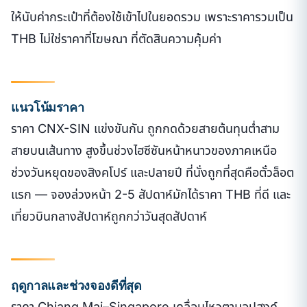
ให้นับค่ากระเป๋าที่ต้องใช้เข้าไปในยอดรวม เพราะราคารวมเป็น
THB ไม่ใช่ราคาที่โฆษณา ที่ตัดสินความคุ้มค่า
แนวโน้มราคา
ราคา CNX-SIN แข่งขันกัน ถูกกดด้วยสายต้นทุนต่ำสาม
สายบนเส้นทาง สูงขึ้นช่วงไฮซีซันหน้าหนาวของภาคเหนือ
ช่วงวันหยุดของสิงคโปร์ และปลายปี ที่นั่งถูกที่สุดคือตั๋วล็อต
แรก — จองล่วงหน้า 2-5 สัปดาห์มักได้ราคา THB ที่ดี และ
เที่ยวบินกลางสัปดาห์ถูกกว่าวันสุดสัปดาห์
ฤดูกาลและช่วงจองดีที่สุด
ราคา Chiang Mai–Singapore เคลื่อนไหวตามอุปสงค์