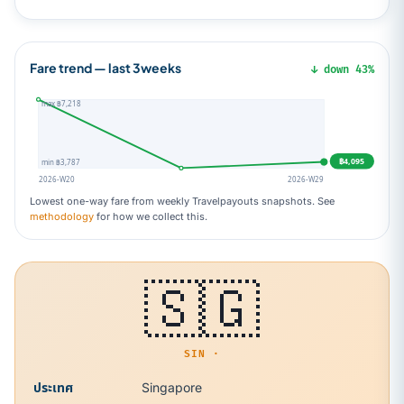
Fare trend — last 3weeks
↓ down 43%
max ฿7,218
฿4,095
min ฿3,787
2026-W20
2026-W29
Lowest one-way fare from weekly Travelpayouts snapshots. See
methodology
for how we collect this.
🇸🇬
SIN ·
ประเทศ
Singapore