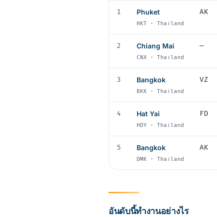
1
Phuket
AK
HKT · Thailand
2
Chiang Mai
—
CNX · Thailand
3
Bangkok
VZ
BKK · Thailand
4
Hat Yai
FD
HDY · Thailand
5
Bangkok
AK
DMK · Thailand
อันดับนี้ทำงานอย่างไร