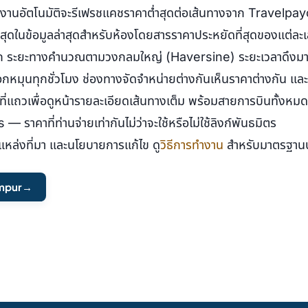
 งานอัตโนมัติจะรีเฟรชแคชราคาต่ำสุดต่อเส้นทางจาก Travelpa
่ำสุดในข้อมูลล่าสุดสำหรับห้องโดยสารราคาประหยัดที่สุดของแต่ล
ก ระยะทางคำนวณตามวงกลมใหญ่ (Haversine) ระยะเวลาดึงม
็อกหมุนทุกชั่วโมง ช่องทางจัดจำหน่ายต่างกันเห็นราคาต่างกัน แล
ี่แถวเพื่อดูหน้ารายละเอียดเส้นทางเต็ม พร้อมสายการบินทั้งห
ราคาที่ท่านจ่ายเท่ากันไม่ว่าจะใช้หรือไม่ใช้ลิงก์พันธมิตร
 แหล่งที่มา และนโยบายการแก้ไข ดู
วิธีการทำงาน
สำหรับมาตรฐานบ
umpur
→