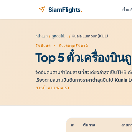
ข้ามไปยังเนื้อหา
SiamFlights
.
ตั๋วเค
หน้าแรก
/
ถูกสุดไป…
/
Kuala Lumpur (KUL)
อันดับสด · อัปเดตทุกสัปดาห์
Top 5 ตั๋วเครื่องบินถ
จัดอันดับตามค่าโดยสารเที่ยวเดียวล่าสุดเป็นTHB
เรียงตามสนามบินต้นทางราคาต่ำสุดบินไป
Kuala 
การทำงานของเรา
#
ต้นทาง
สายกา