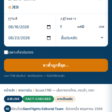
วันที่
ผู้โดยสาร
adt
chd
เฉพาะเที่ยวบินตรง
หาตั๋วถูกที่สุด
→
ราคา THB เรียลไทม์ · ลิงก์พันธมิตร — ไม่มีค่าใช้จ่ายเพิ่ม
หน้าหลัก
/
สายการบิน
/
Scoot (TR) — เส้นทางจากไทย, กระเป๋า, ราคา
AIRLINE
FACT-CHECKED
บาทเป็นหลัก
เขียนโดย
SiamFlights Editorial Team
· อัปเดตเมื่อ พฤษภาคม 2569
SE