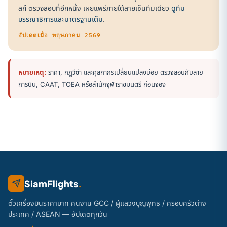
สก์ ตรวจสอบที่อีกหนึ่ง เผยแพร่ภายใต้ลายเซ็นทีมเดียว
ดูทีม
บรรณาธิการและมาตรฐานเต็ม
.
อัปเดตเมื่อ พฤษภาคม 2569
หมายเหตุ:
ราคา, กฎวีซ่า และศุลกากรเปลี่ยนแปลงบ่อย ตรวจสอบกับสาย
การบิน, CAAT, TOEA หรือสำนักจุฬาราชมนตรี ก่อนจอง
SiamFlights
.
ตั๋วเครื่องบินราคาบาท คนงาน GCC / ผู้แสวงบุญพุทธ / ครอบครัวต่าง
ประเทศ / ASEAN — อัปเดตทุกวัน