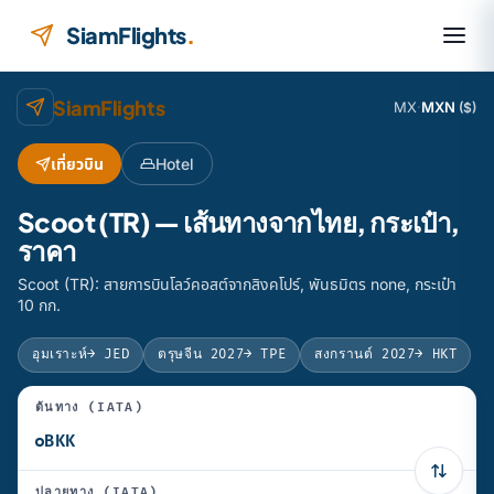
ข้ามไปยังเนื้อหา
SiamFlights
.
SiamFlights
MX
·
MXN
($)
เที่ยวบิน
Hotel
Scoot (TR) — เส้นทางจากไทย, กระเป๋า,
ราคา
Scoot (TR): สายการบินโลว์คอสต์จากสิงคโปร์, พันธมิตร none, กระเป๋า
10 กก.
อุมเราะห์
→ JED
ตรุษจีน 2027
→ TPE
สงกรานต์ 2027
→ HKT
ต้นทาง (IATA)
ปลายทาง (IATA)