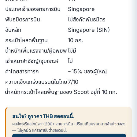
ประเทศเจ้าของสายการบิน
Singapore
พันธมิตรการบิน
ไม่สังกัดพันธมิตร
ฮับหลัก
Singapore (SIN)
กระเป๋าโหลดพื้นฐาน
10 กก.
น้ำหนักเพิ่มแรงงาน/ผู้อพยพ
ไม่มี
เช่าเหมาลำฮัจญ์/อุมเราะห์
ไม่
ค่าโดยสารทารก
~15% ของผู้ใหญ่
ความแข็งแกร่งแบรนด์ในไทย
7/10
น้ำหนักกระเป๋าโหลดพื้นฐานของ Scoot อยู่ที่ 10 กก.
สนใจ? ดูราคา THB สดตอนนี้.
ผลลัพธ์เรียลไทม์จาก 200+ สายการบิน เปรียบเทียบราคาบาทข้ามไซต์จอง
— ไม่ผูกมัด แค่ราคาขั้นต่ำของวันนี้.