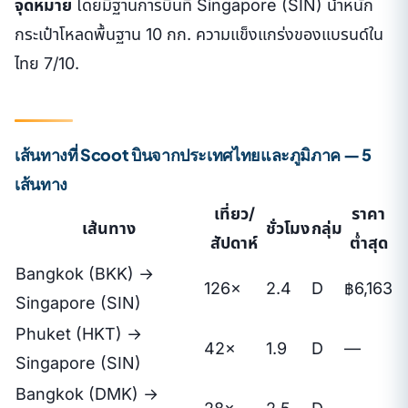
จุดหมาย
โดยมีฐานการบินที่ Singapore (SIN) น้ำหนัก
กระเป๋าโหลดพื้นฐาน 10 กก. ความแข็งแกร่งของแบรนด์ใน
ไทย 7/10.
เส้นทางที่ Scoot บินจากประเทศไทยและภูมิภาค — 5
เส้นทาง
เที่ยว/
ราคา
เส้นทาง
ชั่วโมง
กลุ่ม
สัปดาห์
ต่ำสุด
Bangkok (BKK) →
126×
2.4
D
฿6,163
Singapore (SIN)
Phuket (HKT) →
42×
1.9
D
—
Singapore (SIN)
Bangkok (DMK) →