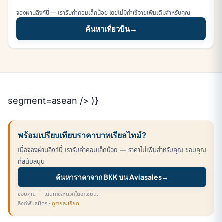
จองผ่านลิงก์นี้ — เรารับค่าคอมเล็กน้อย โดยไม่มีค่าใช้จ่ายเพิ่มเติมสำหรับคุณ
ค้นหาเที่ยวบิน
→
segment=asean /> )}
พร้อมเปรียบเทียบราคาบาทเรียลไทม์?
เมื่อจองผ่านลิงก์นี้ เรารับค่าคอมเล็กน้อย — ราคาไม่เพิ่มสำหรับคุณ ขอบคุณ
ที่สนับสนุน
ค้นหาราคาจาก BKK บน Aviasales
→
ขอบคุณ — เดินทางสะดวกในอาเซียน.
ลิงก์พันธมิตร ·
ดูรายละเอียด