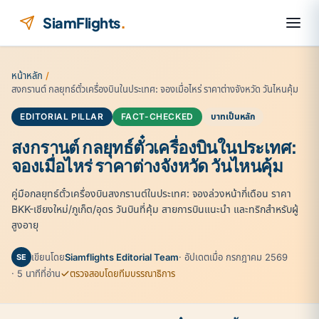
ข้ามไปยังเนื้อหา
SiamFlights
.
หน้าหลัก
/
สงกรานต์ กลยุทธ์ตั๋วเครื่องบินในประเทศ: จองเมื่อไหร่ ราคาต่างจังหวัด วันไหนคุ้ม
EDITORIAL PILLAR
FACT-CHECKED
บาทเป็นหลัก
สงกรานต์ กลยุทธ์ตั๋วเครื่องบินในประเทศ:
จองเมื่อไหร่ ราคาต่างจังหวัด วันไหนคุ้ม
คู่มือกลยุทธ์ตั๋วเครื่องบินสงกรานต์ในประเทศ: จองล่วงหน้ากี่เดือน ราคา
BKK-เชียงใหม่/ภูเก็ต/อุดร วันบินที่คุ้ม สายการบินแนะนำ และทริกสำหรับผู้
สูงอายุ
เขียนโดย
Siamflights Editorial Team
· อัปเดตเมื่อ กรกฎาคม 2569
SE
· 5 นาทีที่อ่าน
ตรวจสอบโดยทีมบรรณาธิการ