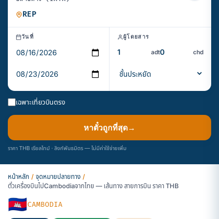
วันที่
ผู้โดยสาร
adt
chd
เฉพาะเที่ยวบินตรง
หาตั๋วถูกที่สุด
→
ราคา THB เรียลไทม์ · ลิงก์พันธมิตร — ไม่มีค่าใช้จ่ายเพิ่ม
หน้าหลัก
/
จุดหมายปลายทาง
/
ตั๋วเครื่องบินไปCambodiaจากไทย — เส้นทาง สายการบิน ราคา THB
🇰🇭
CAMBODIA