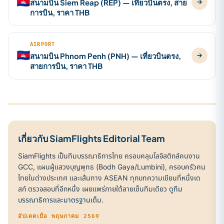
🇰🇭
สนามบิน Siem Reap (REP) — เที่ยวบินตรง, สาย
การบิน, ราคา THB
AIRPORT
🇰🇭
สนามบิน Phnom Penh (PNH) — เที่ยวบินตรง,
สายการบิน, ราคา THB
เกี่ยวกับ SiamFlights Editorial Team
SiamFlights เป็นทีมบรรณาธิการไทย ครอบคลุมโลจิสติกส์คนงาน
GCC, แผนผู้แสวงบุญพุทธ (Bodh Gaya/Lumbini), ครอบครัวคน
ไทยในต่างประเทศ และเส้นทาง ASEAN ทุกบทความเขียนที่หนึ่งเด
สก์ ตรวจสอบที่อีกหนึ่ง เผยแพร่ภายใต้ลายเซ็นทีมเดียว
ดูทีม
บรรณาธิการและมาตรฐานเต็ม
.
อัปเดตเมื่อ พฤษภาคม 2569