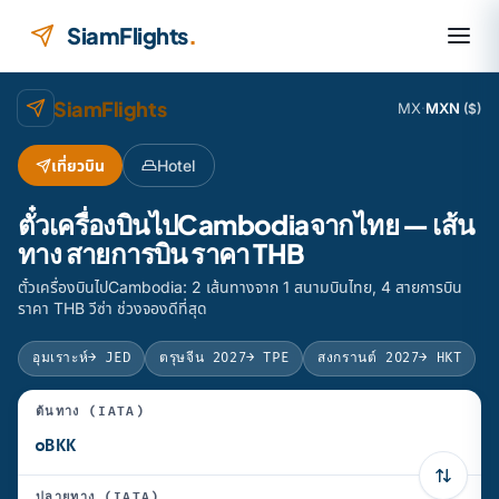
ข้ามไปยังเนื้อหา
SiamFlights
.
SiamFlights
MX
·
MXN
($)
เที่ยวบิน
Hotel
ตั๋วเครื่องบินไปCambodiaจากไทย — เส้น
ทาง สายการบิน ราคา THB
ตั๋วเครื่องบินไปCambodia: 2 เส้นทางจาก 1 สนามบินไทย, 4 สายการบิน
ราคา THB วีซ่า ช่วงจองดีที่สุด
อุมเราะห์
→ JED
ตรุษจีน 2027
→ TPE
สงกรานต์ 2027
→ HKT
ต้นทาง (IATA)
ปลายทาง (IATA)