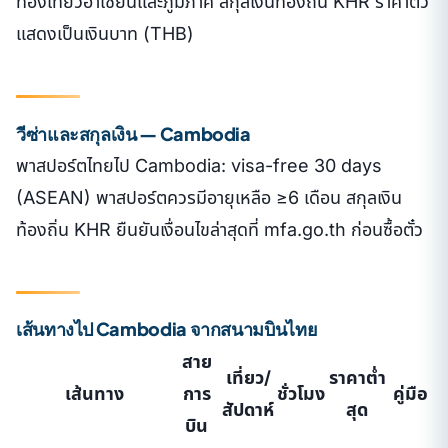
ท่องเที่ยวอาเซียนและภูมิภาค สกุลเงินท้องถิ่น KHR ราคาตั๋ว
แสดงเป็นเงินบาท (THB)
วีซ่าและสกุลเงิน — Cambodia
พาสปอร์ตไทยไป Cambodia: visa-free 30 days
(ASEAN) พาสปอร์ตควรมีอายุเหลือ ≥6 เดือน สกุลเงิน
ท้องถิ่น KHR ยืนยันเงื่อนไขล่าสุดที่ mfa.go.th ก่อนซื้อตั๋ว
เส้นทางไป Cambodia จากสนามบินไทย
สาย
เที่ยว/
ราคาต่ำ
เส้นทาง
การ
ชั่วโมง
คู่มือ
สัปดาห์
สุด
บิน