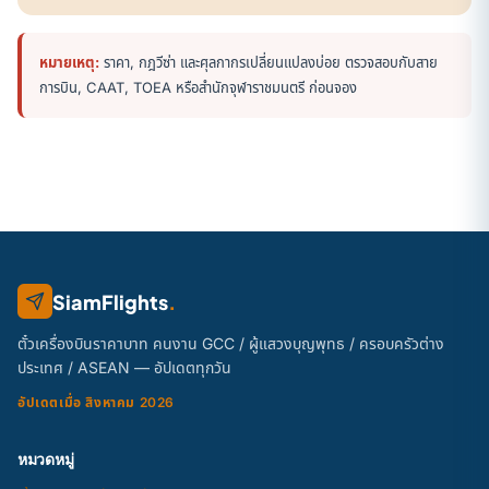
หมายเหตุ:
ราคา, กฎวีซ่า และศุลกากรเปลี่ยนแปลงบ่อย ตรวจสอบกับสาย
การบิน, CAAT, TOEA หรือสำนักจุฬาราชมนตรี ก่อนจอง
SiamFlights
.
ตั๋วเครื่องบินราคาบาท คนงาน GCC / ผู้แสวงบุญพุทธ / ครอบครัวต่าง
ประเทศ / ASEAN — อัปเดตทุกวัน
อัปเดตเมื่อ สิงหาคม 2026
หมวดหมู่