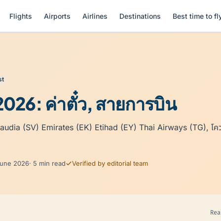
Flights
Airports
Airlines
Destinations
Best time to fl
st
26: ค่าตั๋ว, สายการบิน
ia (SV) Emirates (EK) Etihad (EY) Thai Airways (TG), โควต
June 2026
· 5 min read
Verified by editorial team
Rea