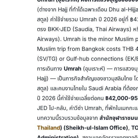
(ต่างจาก Hajj ที่ทำได้เฉพาะเดือน Dhu al-Hij
สตูล) ค่าใช้จ่ายรวม Umrah ปี 2026 อยู่ที่ 
ตรง BKK-JED (Saudia, Thai Airways) หรือ
Airways).
Umrah is the minor Muslim p
Muslim trip from Bangkok costs THB 4
(SV/TG) or Gulf-hub connections (EK/
การเดินทาง
Umrah
(อุมเราะห์) — การแสวงบุ
Hajj) — เป็นภารกิจสำคัญของชาวมุสลิมไทย โด
สตูล) และคนงานไทยใน Saudi Arabia ที่ต้อ
ปี 2026 นี้ค่าใช้จ่ายเฉลี่ยต่อคน
฿42,000-95
JED ไป-กลับ, ค่าวีซ่า Umrah, ที่พักในเมกกะ
บทความนี้รวบรวมข้อมูลจาก
สำนักจุฬาราชมนต
Thailand
) (Sheikh-ul-Islam Office)
,
TO
Administration)
, สถานเอกอัครราชทูตซาอุ