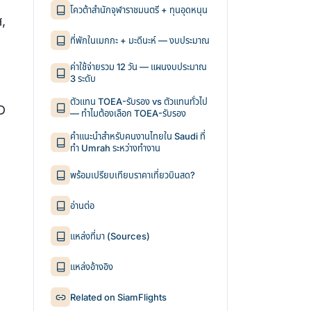
โควต้าสำนักจุฬาราชมนตรี + ทุนอุดหนุน
ส,
ที่พักในเมกกะ + มะดีนะห์ — งบประมาณ
ค่าใช้จ่ายรวม 12 วัน — แผนงบประมาณ
3 ระดับ
ตัวแทน TOEA-รับรอง vs ตัวแทนทั่วไป
D
— ทำไมต้องเลือก TOEA-รับรอง
คำแนะนำสำหรับคนงานไทยใน Saudi ที่
ทำ Umrah ระหว่างทำงาน
พร้อมเปรียบเทียบราคาเที่ยวบินสด?
อ่านต่อ
แหล่งที่มา (Sources)
แหล่งอ้างอิง
Related on SiamFlights