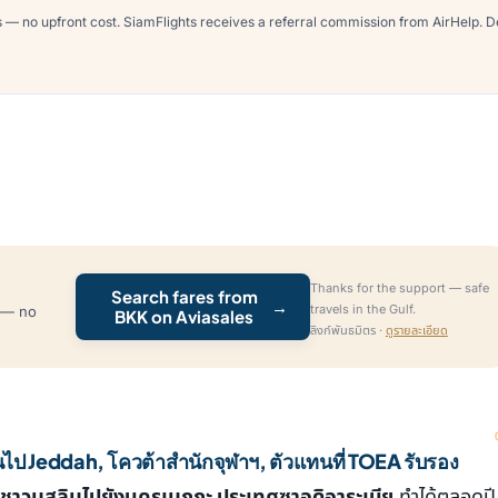
 no upfront cost. SiamFlights receives a referral commission from AirHelp. Deta
Thanks for the support — safe
Search fares from
→
travels in the Gulf.
n — no
BKK on Aviasales
ลิงก์พันธมิตร ·
ดูรายละเอียด
นไป Jeddah, โควต้าสำนักจุฬาฯ, ตัวแทนที่ TOEA รับรอง
ชาวมุสลิมไปยังนครเมกกะ ประเทศซาอุดิอาระเบีย
ทำได้ตลอดปี