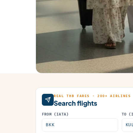
REAL THB FARES · 200+ AIRLINES
Search flights
FROM (IATA)
TO (