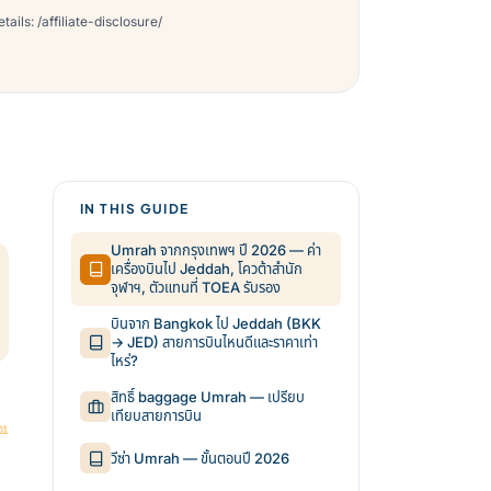
ils: /affiliate-disclosure/
IN THIS GUIDE
Umrah จากกรุงเทพฯ ปี 2026 — ค่า
เครื่องบินไป Jeddah, โควต้าสำนัก
จุฬาฯ, ตัวแทนที่ TOEA รับรอง
บินจาก Bangkok ไป Jeddah (BKK
→ JED) สายการบินไหนดีและราคาเท่า
ไหร่?
สิทธิ์ baggage Umrah — เปรียบ
เทียบสายการบิน
วีซ่า Umrah — ขั้นตอนปี 2026