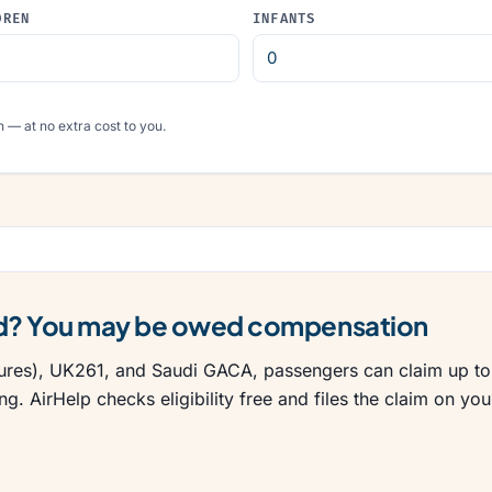
DREN
INFANTS
 — at no extra cost to you.
led? You may be owed compensation
res), UK261, and Saudi GACA, passengers can claim up to 
g. AirHelp checks eligibility free and files the claim on you