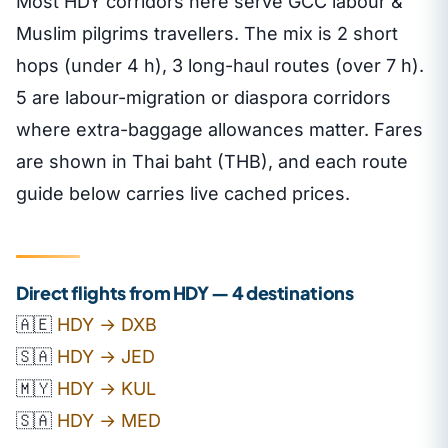
Most HDY corridors here serve GCC labour &
Muslim pilgrims travellers. The mix is 2 short
hops (under 4 h), 3 long-haul routes (over 7 h).
5 are labour-migration or diaspora corridors
where extra-baggage allowances matter. Fares
are shown in Thai baht (THB), and each route
guide below carries live cached prices.
Direct flights from HDY — 4 destinations
🇦🇪
HDY → DXB
🇸🇦
HDY → JED
🇲🇾
HDY → KUL
🇸🇦
HDY → MED