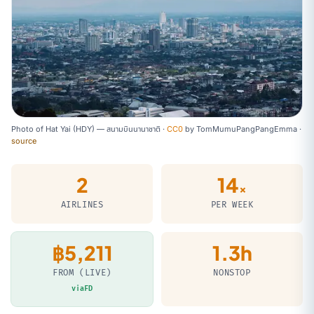
Photo of Hat Yai (HDY) — สนามบินนานาชาติ ·
CC0
by
TomMumuPangPangEmma
·
source
2
14
×
AIRLINES
PER WEEK
฿5,211
1.3h
FROM (LIVE)
NONSTOP
viaFD