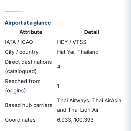
Airport at a glance
Attribute
Detail
IATA / ICAO
HDY / VTSS
City / country
Hat Yai, Thailand
Direct destinations
4
(catalogued)
Reached from
1
(origins)
Thai Airways, Thai AirAsia
Based hub carriers
and Thai Lion Air
Coordinates
6.933, 100.393