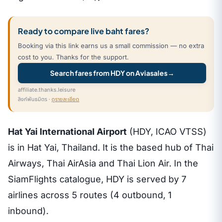
Ready to compare live baht fares?
Booking via this link earns us a small commission — no extra
cost to you. Thanks for the support.
Search fares from HDY on Aviasales
→
affiliate.thanks.leisure
ลิงก์พันธมิตร ·
ดูรายละเอียด
Hat Yai International Airport
(HDY, ICAO VTSS)
is in Hat Yai, Thailand. It is the based hub of Thai
Airways, Thai AirAsia and Thai Lion Air. In the
SiamFlights catalogue, HDY is served by 7
airlines across 5 routes (4 outbound, 1
inbound).