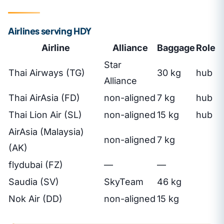
Airlines serving HDY
Airline
Alliance
Baggage
Role
Star
Thai Airways (TG)
30 kg
hub
Alliance
Thai AirAsia (FD)
non-aligned
7 kg
hub
Thai Lion Air (SL)
non-aligned
15 kg
hub
AirAsia (Malaysia)
non-aligned
7 kg
(AK)
flydubai (FZ)
—
—
Saudia (SV)
SkyTeam
46 kg
Nok Air (DD)
non-aligned
15 kg