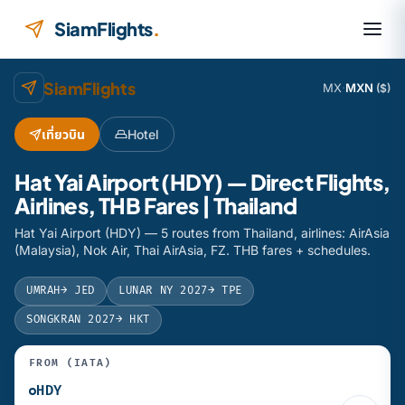
Skip to content
SiamFlights
.
SiamFlights
MX
·
MXN
($)
เที่ยวบิน
Hotel
Hat Yai Airport (HDY) — Direct Flights,
Airlines, THB Fares | Thailand
Hat Yai Airport (HDY) — 5 routes from Thailand, airlines: AirAsia
(Malaysia), Nok Air, Thai AirAsia, FZ. THB fares + schedules.
UMRAH
→ JED
LUNAR NY 2027
→ TPE
SONGKRAN 2027
→ HKT
FROM (IATA)