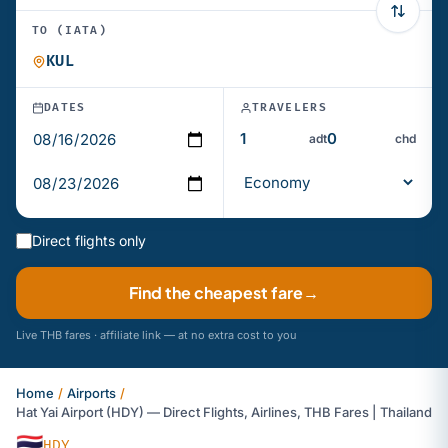
TO (IATA)
DATES
TRAVELERS
adt
chd
Direct flights only
Find the cheapest fare
→
Live THB fares · affiliate link — at no extra cost to you
Home
/
Airports
/
Hat Yai Airport (HDY) — Direct Flights, Airlines, THB Fares | Thailand
🇹🇭
HDY