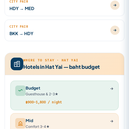
CITY PAIR
HDY → MED
CITY PAIR
BKK → HDY
WHERE TO STAY · HAT YAI
Hotels in Hat Yai — baht budget
Budget
Guesthouse & 2-3★
฿900–1,800 / night
Mid
Comfort 3-4★