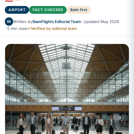
AIRPORT
FACT-CHECKED
Baht-first
Written by
SiamFlights Editorial Team
· Updated May 2026
SE
· 5 min read
Verified by editorial team