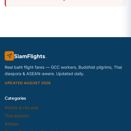
SiamFlights
.
Real baht flight fares — GCC workers, Buddhist pilgrims, Thai
diaspora & ASEAN-aware. Updated daily.
UPDATED AUGUST 2026
Categories
Routes & city-pair
Thai airports
Airlines