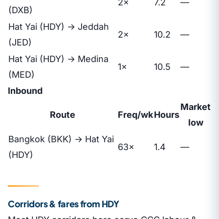
2×
7.2
—
(DXB)
Hat Yai (HDY) → Jeddah
2×
10.2
—
(JED)
Hat Yai (HDY) → Medina
1×
10.5
—
(MED)
Inbound
Market
Route
Freq/wk
Hours
low
Bangkok (BKK) → Hat Yai
63×
1.4
—
(HDY)
Corridors & fares from HDY