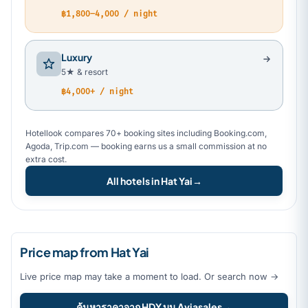
฿1,800–4,000 / night
Luxury
5★ & resort
฿4,000+ / night
Hotellook compares 70+ booking sites including Booking.com,
Agoda, Trip.com — booking earns us a small commission at no
extra cost.
All hotels in Hat Yai
→
Price map from Hat Yai
Live price map may take a moment to load. Or search now →
ค้นหาราคาจาก HDY บน Aviasales
→